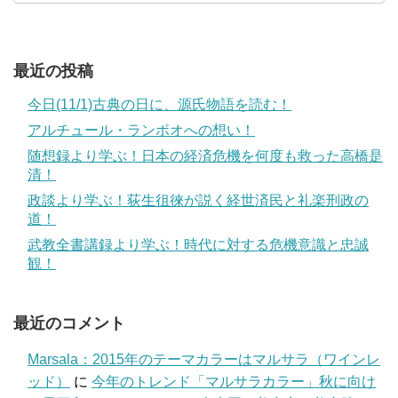
最近の投稿
今日(11/1)古典の日に、源氏物語を読む！
アルチュール・ランボオへの想い！
随想録より学ぶ！日本の経済危機を何度も救った高橋是
清！
政談より学ぶ！荻生徂徠が説く経世済民と礼楽刑政の
道！
武教全書講録より学ぶ！時代に対する危機意識と忠誠
観！
最近のコメント
Marsala：2015年のテーマカラーはマルサラ（ワインレ
ッド）
に
今年のトレンド「マルサラカラー」秋に向け