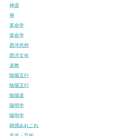
神道
禅
算命学
算命学
西洋思想
西洋文化
道教
陰陽五行
陰陽五行
陰陽道
陽明学
陽明学
雑感あれこれ
音楽・芸術