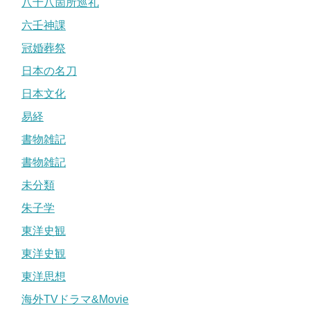
八十八箇所巡礼
六壬神課
冠婚葬祭
日本の名刀
日本文化
易経
書物雑記
書物雑記
未分類
朱子学
東洋史観
東洋史観
東洋思想
海外TVドラマ&Movie