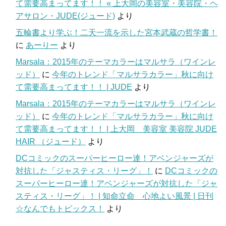
て需要高まってます！！ « 上大岡の美容室・美容院・ヘ
アサロン・JUDE(ジュード)
より
五輪書より学ぶ！二天一流を示した宮本武蔵の哲学書！
に
あーりー
より
Marsala：2015年のテーマカラーはマルサラ（ワインレ
ッド）
に
今年のトレンド「マルサラカラー」秋に向け
て需要高まってます！！ | JUDE
より
Marsala：2015年のテーマカラーはマルサラ（ワインレ
ッド）
に
今年のトレンド「マルサラカラー」秋に向け
て需要高まってます！！ | 上大岡 美容室 美容院 JUDE
HAIR （ジュード）
より
DCコミックのスーパーヒーロー達！アベンジャーズが
対抗した「ジャスティス・リーグ」！
に
DCコミックの
スーパーヒーロー達！アベンジャーズが対抗した「ジャ
スティス・リーグ」！ | 知命立命 心地よい風景 | 日刊
☆なんでもトピックス！
より