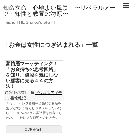
知命立命 心地よい風景 〜リベラルアー
ツ・知性と教養の海原〜
This is THE Shutou's SIGHT
「
お金は女性につぎ込まれる
」
一覧
富裕層マーケティング！
「お金持ちの思考回路」
を知り、値段を気にしな
い顧客に売る４４の方
法！
2015/3/31
ビジネスアイデ
ア
,
書物雑記
「もし、セレブを相手に高額な商品を
売って大きく稼ぐビジネスをしたいな
ら」 ・金払いの良い富裕層をお客にし
たい。 ・セレブな顧客との付き合い...
記事を読む