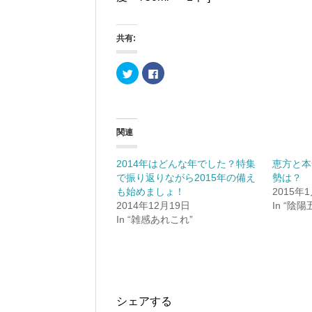
共有:
ク
F
リ
a
ッ
c
ク
e
し
b
て
o
T
o
w
k
関連
i
で
t
共
t
有
e
す
2014年はどんな年でした？特集
恵方と本
r
る
で振り返りながら2015年の備え
勢は？
で
に
共
は
も始めましょ！
2015年
有
ク
(
リ
2014年12月19日
In “陰陽
新
ッ
In “雑感あれこれ”
し
ク
い
し
ウ
て
ィ
く
ン
だ
ド
さ
ウ
い
で
(
開
新
き
し
シェアする
ま
い