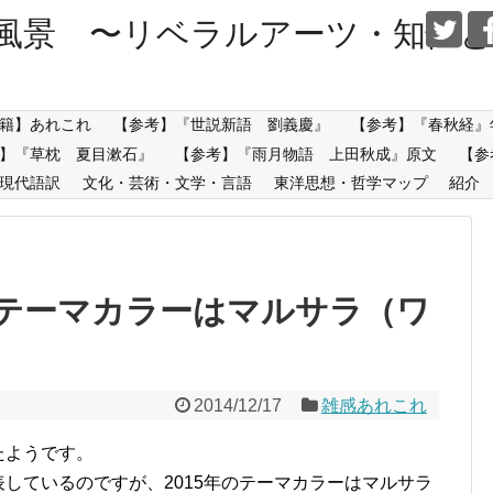
風景 〜リベラルアーツ・知性と
籍】あれこれ
【参考】『世説新語 劉義慶』
【参考】『春秋経』
】『草枕 夏目漱石』
【参考】『雨月物語 上田秋成』原文
【参
現代語訳
文化・芸術・文学・言語
東洋思想・哲学マップ
紹介
5年のテーマカラーはマルサラ（ワ
2014/12/17
雑感あれこれ
ったようです。
表しているのですが、2015年のテーマカラーはマルサラ