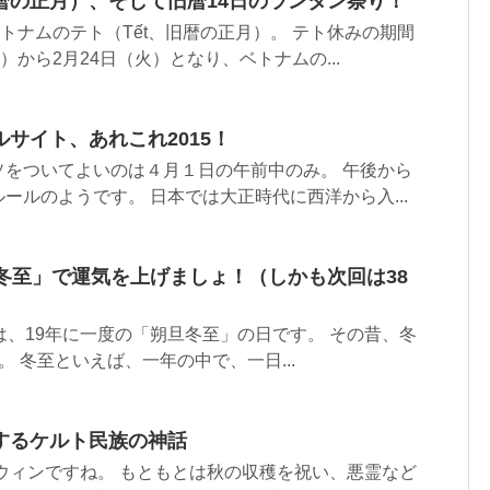
暦の正月）、そして旧暦14日のランタン祭り！
ベトナムのテト（Tết、旧暦の正月）。 テト休みの期間
）から2月24日（火）となり、ベトナムの...
サイト、あれこれ2015！
ソをついてよいのは４月１日の午前中のみ。 午後から
ールのようです。 日本では大正時代に西洋から入...
冬至」で運気を上げましょ！（しかも次回は38
2日)は、19年に一度の「朔旦冬至」の日です。 その昔、冬
 冬至といえば、一年の中で、一日...
するケルト民族の神話
ロウィンですね。 もともとは秋の収穫を祝い、悪霊など