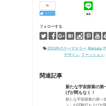
す
ウ
)
ィ
ン
ド
ウ
ツイート
で
開
き
ま
す
フォローする
)
2015年のテーマカラー
,
Marsala
,
デザイン
,
ファッション
,
関連記事
新たな宇宙探索の第
げが間もなく！
新たな宇宙探索の第一歩
ン」の試験打ち上げが間も