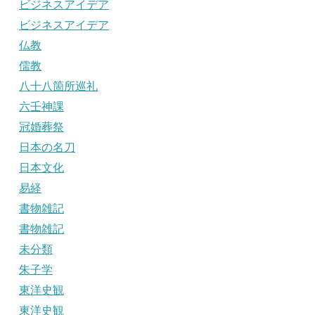
ビジネスアイデア
ビジネスアイデア
仏教
儒教
八十八箇所巡礼
六壬神課
冠婚葬祭
日本の名刀
日本文化
易経
書物雑記
書物雑記
未分類
朱子学
東洋史観
東洋史観