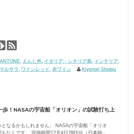
PANTONE
,
えんじ色
,
イタリア・シチリア島
,
インテリア
,
マルサラ
,
ワインレッド
,
赤ワイン
Kiyonori Shutou
一歩！NASAの宇宙船「オリオン」の試験打ち上
となるかもしれません。 NASAの宇宙船「オリオ
なくです。 現地時間12月4日7時5分（日本時...