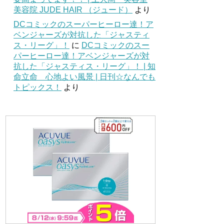
美容院 JUDE HAIR （ジュード）
より
DCコミックのスーパーヒーロー達！ア
ベンジャーズが対抗した「ジャスティ
ス・リーグ」！
に
DCコミックのスー
パーヒーロー達！アベンジャーズが対
抗した「ジャスティス・リーグ」！ | 知
命立命 心地よい風景 | 日刊☆なんでも
トピックス！
より