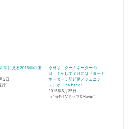
命星に見る2015年の運
今日は「ターミネーターの
日」！そして７月には『ターミ
1月2日
ネーター：新起動／ジェニシ
五行”
ス』がI’ll be back！
2015年5月25日
In “海外TVドラマ&Movie”