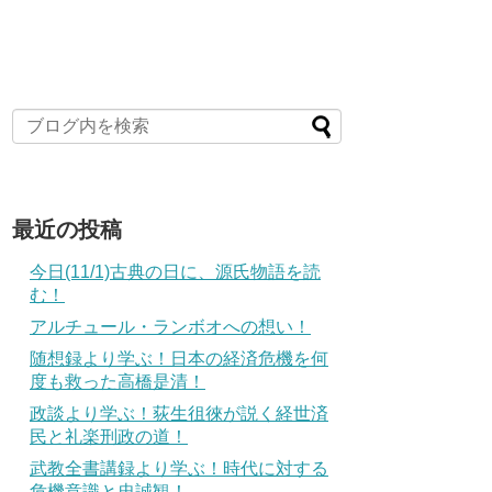
最近の投稿
今日(11/1)古典の日に、源氏物語を読
む！
アルチュール・ランボオへの想い！
随想録より学ぶ！日本の経済危機を何
度も救った高橋是清！
政談より学ぶ！荻生徂徠が説く経世済
民と礼楽刑政の道！
武教全書講録より学ぶ！時代に対する
危機意識と忠誠観！