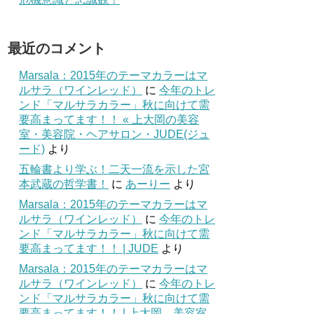
最近のコメント
Marsala：2015年のテーマカラーはマ
ルサラ（ワインレッド）
に
今年のトレ
ンド「マルサラカラー」秋に向けて需
要高まってます！！ « 上大岡の美容
室・美容院・ヘアサロン・JUDE(ジュ
ード)
より
五輪書より学ぶ！二天一流を示した宮
本武蔵の哲学書！
に
あーりー
より
Marsala：2015年のテーマカラーはマ
ルサラ（ワインレッド）
に
今年のトレ
ンド「マルサラカラー」秋に向けて需
要高まってます！！ | JUDE
より
Marsala：2015年のテーマカラーはマ
ルサラ（ワインレッド）
に
今年のトレ
ンド「マルサラカラー」秋に向けて需
要高まってます！！ | 上大岡 美容室