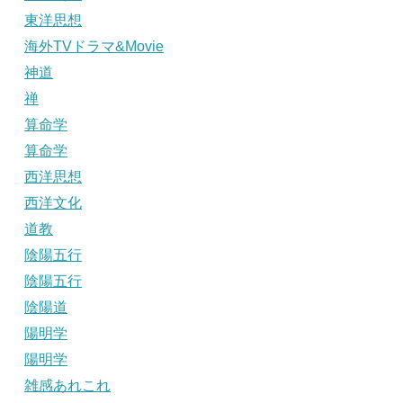
東洋思想
海外TVドラマ&Movie
神道
禅
算命学
算命学
西洋思想
西洋文化
道教
陰陽五行
陰陽五行
陰陽道
陽明学
陽明学
雑感あれこれ