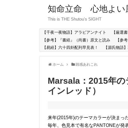
知命立命 心地よい
This is THE Shutou's SIGHT
【千夜一夜物語】アラビアンナイト
【厳選書
【参考】『書経』（尚書）原文と読み
【参考
【易経】六十四卦配列早見表！
【源氏物語】
ホーム
雑感あれこれ
Marsala：201
インレッド）
来年(2015年)のテーマカラーが決ま
毎年、色見本で有名なPANTONEが発