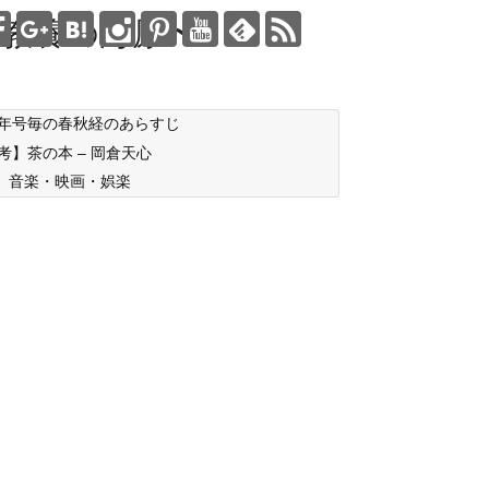
教養の海原〜
年号毎の春秋経のあらすじ
考】茶の本 – 岡倉天心
音楽・映画・娯楽