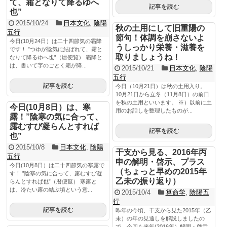
て、霜となりて降るゆへ
記事を読む
也”
2015/10/24
日本文化
,
陰陽
秋の土用にして旧重陽の
五行
節句！体調を崩さないよ
今日(10月24日）は二十四節気の霜降
うしっかり栄養・滋養を
です！ ”つゆが陰気に結ばれて、霜と
取りましょうね！
なりて降るゆへ也”（暦便覧） 霜降と
は、書いて字のごとく霜が降...
2015/10/21
日本文化
,
陰陽
五行
記事を読む
今日（10月21日）は秋の土用入り。
10月21日から立冬（11月8日）の前日
を秋の土用といいます。 ※）以前に土
今日(10月8日）は、寒
用のお話しを整理したものが...
露！”陰寒の気に合って、
露むすび凝らんとすれば
記事を読む
也”
2015/10/8
日本文化
,
陰陽
干支から見る、2016年丙
五行
申の解明・啓示、プラス
今日(10月8日）は二十四節気の寒露で
（ちょっと早めの2015年
す！ ”陰寒の気に合って、露むすび凝
乙未の振り返り）
らんとすれば也”（暦便覧） 寒露と
は、冷たい露の結ぶ頃という意...
2015/10/4
算命学
,
陰陽五
行
記事を読む
昨年の今頃、干支から見た2015年（乙
未）の年の見通しを解説しましたの
で、今回も来年(2016年）解明・啓示