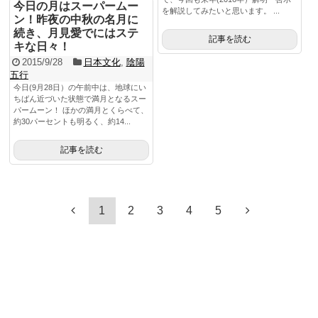
今日の月はスーパームー
を解説してみたいと思います。 ...
ン！昨夜の中秋の名月に
続き、月見愛でにはステ
記事を読む
キな日々！
2015/9/28
日本文化
,
陰陽
五行
今日(9月28日）の午前中は、地球にい
ちばん近づいた状態で満月となるスー
パームーン！ ほかの満月とくらべて、
約30パーセントも明るく、約14...
記事を読む
1
2
3
4
5