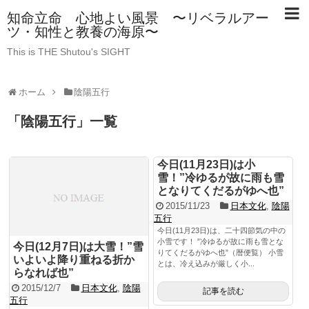
知命立命 心地よい風景 〜リベラルアー
ツ・知性と教養の海原〜
This is THE Shutou's SIGHT
ホーム
陰陽五行
「
陰陽五行
」
一覧
今日(11月23日)は小
雪！”冷ゆるが故に雨も雪
となりてくだるがゆへ也”
2015/11/23
日本文化
,
陰陽
五行
今日(11月23日)は、二十四節気の中の
小雪です！ ”冷ゆるが故に雨も雪とな
今日(12月7日)は大雪！”雪
りてくだるがゆへ也”（暦便覧） 小雪
いよいよ降り重ねる折か
とは、冷え込みが厳しく小...
らなれば也”
2015/12/7
日本文化
,
陰陽
記事を読む
五行