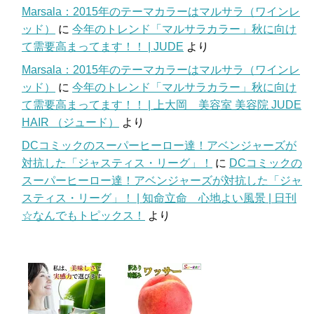
Marsala：2015年のテーマカラーはマルサラ（ワインレ
ッド）
に
今年のトレンド「マルサラカラー」秋に向け
て需要高まってます！！ | JUDE
より
Marsala：2015年のテーマカラーはマルサラ（ワインレ
ッド）
に
今年のトレンド「マルサラカラー」秋に向け
て需要高まってます！！ | 上大岡 美容室 美容院 JUDE
HAIR （ジュード）
より
DCコミックのスーパーヒーロー達！アベンジャーズが
対抗した「ジャスティス・リーグ」！
に
DCコミックの
スーパーヒーロー達！アベンジャーズが対抗した「ジャ
スティス・リーグ」！ | 知命立命 心地よい風景 | 日刊
☆なんでもトピックス！
より