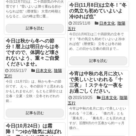
今日(12月7日)は、二十四節気の中の大
今日(11月8日)は立冬！”冬
雪です！ ”雪いよいよ降り重ねる折か
の気立ち初めていよいよ
らなれば也”（暦便覧） 大雪の時期と
冷ゆれば也”
もなると、山の峰は雪に覆...
2015/11/8
日本文化
,
陰陽
記事を読む
五行
今日(11月8日)は二十四節気の立冬で
す！ ”冬の気立ち初めていよいよ冷ゆ
今日は秋から冬への節
れば也”（暦便覧） 立冬とは冬の始
分！暦上は明日からは冬
め、この日から立春の前日まで...
ですので、体調など壊さ
れないよう、重々ご自愛
記事を読む
くださいませ。
2015/11/7
日本文化
,
陰陽
今宵は中秋の名月に次い
五行
で美しいといわれる「十
今日（11月7日）は、秋から冬への節
三夜」！ステキな一夜を
分です。 えっ、冬の節分？と思われる
お過ごしください。
かもしれませんが、もともと節分とは
立春・立夏・立秋・立冬それぞれの
2015/10/25
日本文化
,
陰陽
前...
五行
今宵は中秋の名月に次いで美しいとい
記事を読む
われる「十三夜」。 「後の月」とも
「栗名月」、「裏名月」とも言われま
すが、旧暦8月の十五夜から約一ヶ月
今日(10月24日）は霜
後の...
降！”つゆが陰気に結ばれ