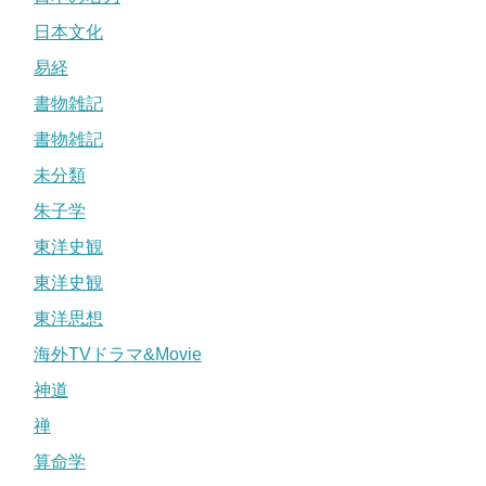
日本文化
易経
書物雑記
書物雑記
未分類
朱子学
東洋史観
東洋史観
東洋思想
海外TVドラマ&Movie
神道
禅
算命学