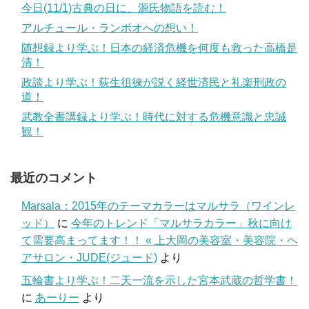
今日(11/1)古典の日に、源氏物語を読む！
アルチュール・ランボオへの想い！
随想録より学ぶ！日本の経済危機を何度も救った高橋是
清！
政談より学ぶ！荻生徂徠が説く経世済民と礼楽刑政の
道！
武教全書講録より学ぶ！時代に対する危機意識と忠誠
観！
最近のコメント
Marsala：2015年のテーマカラーはマルサラ（ワインレ
ッド）
に
今年のトレンド「マルサラカラー」秋に向け
て需要高まってます！！ « 上大岡の美容室・美容院・ヘ
アサロン・JUDE(ジュード)
より
五輪書より学ぶ！二天一流を示した宮本武蔵の哲学書！
に
あーりー
より