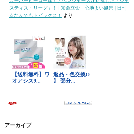
スーパーヒーロー達！アベンジャーズが対抗した「ジャ
スティス・リーグ」！ | 知命立命 心地よい風景 | 日刊
☆なんでもトピックス！
より
アーカイブ