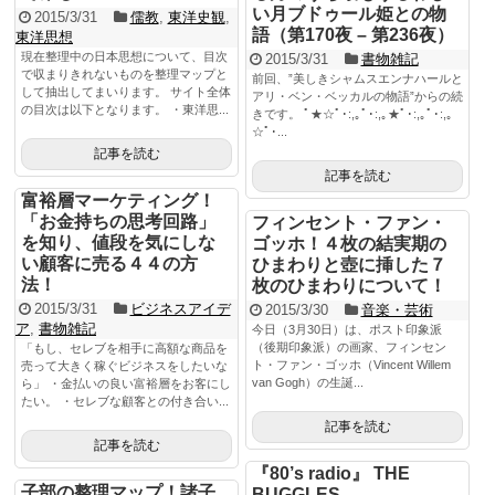
い月ブドゥール姫との物
2015/3/31
儒教
,
東洋史観
,
語（第170夜 – 第236夜）
東洋思想
現在整理中の日本思想について、目次
2015/3/31
書物雑記
で収まりきれないものを整理マップと
前回、”美しきシャムスエンナハールと
して抽出してまいります。 サイト全体
アリ・ベン・ベッカルの物語”からの続
の目次は以下となります。 ・東洋思...
きです。 ﾟ★☆ﾟ･:,｡ﾟ･:,｡★ﾟ･:,｡ﾟ･:,｡
☆ﾟ･...
記事を読む
記事を読む
富裕層マーケティング！
「お金持ちの思考回路」
フィンセント・ファン・
を知り、値段を気にしな
ゴッホ！４枚の結実期の
い顧客に売る４４の方
ひまわりと壺に挿した７
法！
枚のひまわりについて！
2015/3/31
ビジネスアイデ
2015/3/30
音楽・芸術
ア
,
書物雑記
今日（3月30日）は、ポスト印象派
（後期印象派）の画家、フィンセン
「もし、セレブを相手に高額な商品を
ト・ファン・ゴッホ（Vincent Willem
売って大きく稼ぐビジネスをしたいな
van Gogh）の生誕...
ら」 ・金払いの良い富裕層をお客にし
たい。 ・セレブな顧客との付き合い...
記事を読む
記事を読む
『80’s radio』 THE
子部の整理マップ！諸子
BUGGLES