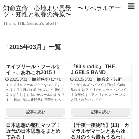
知命立命 心地よい風景 〜リベラルアー
ツ・知性と教養の海原〜
This is THE Shutou's SIGHT
「
2015年03月
」
一覧
エイプリール・フールサ
『80’s radio』 THE
イト、あれこれ2015！
J.GEILS BAND
2015/3/31
雑感あれこれ
2015/3/31
音楽・芸術
エイプリルフールでウソをついてよい
J・ガイルズ・バンド（The J. Geils
のは４月１日の午前中のみ。 午後から
Band）はアメリカのロック・バンド。
ネタばらしをするのがルールのようで
７０年代は「アメリカのストーンズ」
す。 日本では大正時代に西洋から入...
と評されたバンドで...
記事を読む
記事を読む
日本思想の整理マップ！
【千夜一夜物語】(11) カ
近代の日本思想をまとめ
マラルザマーンとあらゆ
てみる！
る月のうち最もうるわし