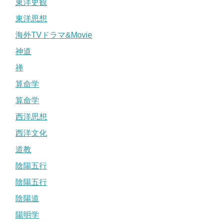
東洋史観
東洋思想
海外TVドラマ&Movie
神道
禅
算命学
算命学
西洋思想
西洋文化
道教
陰陽五行
陰陽五行
陰陽道
陽明学