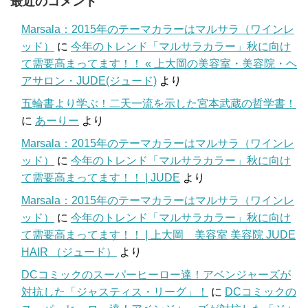
最近のコメント
Marsala：2015年のテーマカラーはマルサラ（ワインレ
ッド）
に
今年のトレンド「マルサラカラー」秋に向け
て需要高まってます！！ « 上大岡の美容室・美容院・ヘ
アサロン・JUDE(ジュード)
より
五輪書より学ぶ！二天一流を示した宮本武蔵の哲学書！
に
あーりー
より
Marsala：2015年のテーマカラーはマルサラ（ワインレ
ッド）
に
今年のトレンド「マルサラカラー」秋に向け
て需要高まってます！！ | JUDE
より
Marsala：2015年のテーマカラーはマルサラ（ワインレ
ッド）
に
今年のトレンド「マルサラカラー」秋に向け
て需要高まってます！！ | 上大岡 美容室 美容院 JUDE
HAIR （ジュード）
より
DCコミックのスーパーヒーロー達！アベンジャーズが
対抗した「ジャスティス・リーグ」！
に
DCコミックの