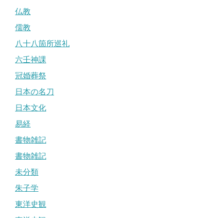
仏教
儒教
八十八箇所巡礼
六壬神課
冠婚葬祭
日本の名刀
日本文化
易経
書物雑記
書物雑記
未分類
朱子学
東洋史観