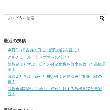
最近の投稿
今日(11/1)古典の日に、源氏物語を読む！
アルチュール・ランボオへの想い！
随想録より学ぶ！日本の経済危機を何度も救った高橋是
清！
政談より学ぶ！荻生徂徠が説く経世済民と礼楽刑政の
道！
武教全書講録より学ぶ！時代に対する危機意識と忠誠
観！