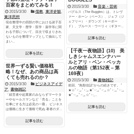
百家をまとめてみる！
2015/3/30
音楽・芸術
2015/3/30
儒教
,
東洋史観
,
バグルス（The Buggles）は、トレヴ
東洋思想
ァー・ホーン（ベース）、ジェフ（ジ
ェフリー）・ダウンズ（キーボー
現在整理中の四部の学における諸子百
ド）、ブルース・ウーリィ（ギター...
家、天文学・暦学・医学・薬学等に関
わる子部について、目次で収まりきれ
ないものを整理マップとして抽出して
記事を読む
まい...
【千夜一夜物語】(10) 美
記事を読む
しきシャムスエンナハー
ルとアリ・ベン・ベッカ
世界一ずる賢い価格戦
ルの物語（第152夜 – 第
略！なぜ、あの商品は高
169夜）
くても売れるのか？
2015/3/30
書物雑記
2015/3/30
ビジネスアイデ
前回、”鳥獣佳話”からの続きです。 ﾟ
ア
,
書物雑記
★☆ﾟ･:,｡ﾟ･:,｡★ﾟ･:,｡ﾟ･:,｡☆ﾟ･:,｡ﾟ･:,｡
「経営者や起業家のみならずマーケタ
★ﾟ･:,｡ﾟ･:,｡☆ﾟ･:,...
ーやセールスマンなど「売る」ことを
仕事にする方は必見の一冊」 ビジネス
記事を読む
は価格に生きて価格で死ぬ 著者のダ...
記事を読む