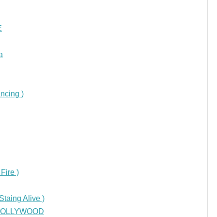
E
a
ncing )
Fire )
aing Alive )
 HOLLYWOOD