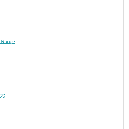
e Range
SS