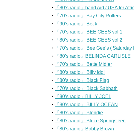
・
『80’s radio』band Aid / USA for Afric
・
『70’s radio』 Bay City Rollers
・
『90’s radio』 Beck
・
『70’s radio』 BEE GEES vol.1
・
『80’s radio』 BEE GEES vol.2
・
『70’s radio』 Bee Gee’s ( Saturday N
・
『80’s radio』BELINDA CARLISLE
・
『70’s radio』 Bette Midler
・
『80’s radio』 Billy Idol
・
『80’s radio』 Black Flag
・
『70’s radio』 Black Sabbath
・
『80’s radio』BILLY JOEL
・
『80’s radio』 BILLY OCEAN
・
『80’s radio』 Blondie
・
『80’s radio』 Bluce Springsteen
・
『80’s radio』Bobby Brown