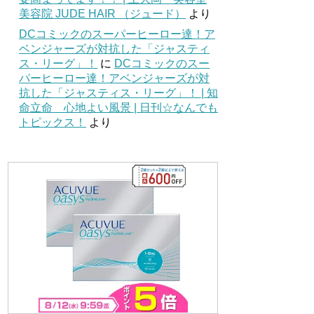
美容院 JUDE HAIR （ジュード）
より
DCコミックのスーパーヒーロー達！ア
ベンジャーズが対抗した「ジャスティ
ス・リーグ」！
に
DCコミックのスー
パーヒーロー達！アベンジャーズが対
抗した「ジャスティス・リーグ」！ | 知
命立命 心地よい風景 | 日刊☆なんでも
トピックス！
より