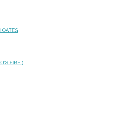
N OATES
MO’S FIRE )