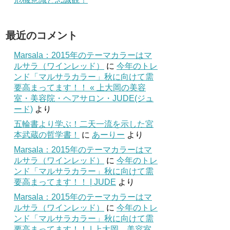
最近のコメント
Marsala：2015年のテーマカラーはマ
ルサラ（ワインレッド）
に
今年のトレ
ンド「マルサラカラー」秋に向けて需
要高まってます！！ « 上大岡の美容
室・美容院・ヘアサロン・JUDE(ジュ
ード)
より
五輪書より学ぶ！二天一流を示した宮
本武蔵の哲学書！
に
あーりー
より
Marsala：2015年のテーマカラーはマ
ルサラ（ワインレッド）
に
今年のトレ
ンド「マルサラカラー」秋に向けて需
要高まってます！！ | JUDE
より
Marsala：2015年のテーマカラーはマ
ルサラ（ワインレッド）
に
今年のトレ
ンド「マルサラカラー」秋に向けて需
要高まってます！！ | 上大岡 美容室