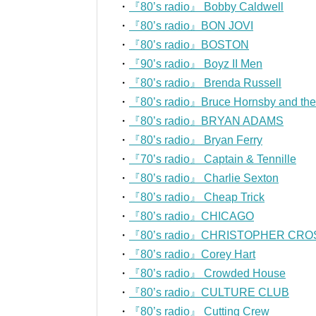
・
『80’s radio』 Bobby Caldwell
・
『80’s radio』BON JOVI
・
『80’s radio』BOSTON
・
『90’s radio』 Boyz II Men
・
『80’s radio』 Brenda Russell
・
『80’s radio』Bruce Hornsby and th
・
『80’s radio』BRYAN ADAMS
・
『80’s radio』 Bryan Ferry
・
『70’s radio』 Captain & Tennille
・
『80’s radio』 Charlie Sexton
・
『80’s radio』 Cheap Trick
・
『80’s radio』CHICAGO
・
『80’s radio』CHRISTOPHER CRO
・
『80’s radio』Corey Hart
・
『80’s radio』 Crowded House
・
『80’s radio』CULTURE CLUB
・
『80’s radio』 Cutting Crew