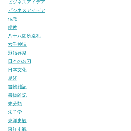
ビジネスアイデア
ビジネスアイデア
仏教
儒教
八十八箇所巡礼
六壬神課
冠婚葬祭
日本の名刀
日本文化
易経
書物雑記
書物雑記
未分類
朱子学
東洋史観
東洋史観