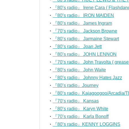
・
『80’s radio』 Irene Cara ( Flashdanc
・
『80’s radio』 IRON MAIDEN
・
『80’s radio』 James Ingram
・
『70’s radio』 Jackson Browne
・
『80’s radio』 Jarmaine Stewart
・
『80’s radio』 Joan Jett
・
『80’s radio』 JOHN LENNON
・
『70’s radio』 John Travolta ( grease
・
『80’s radio』 John Waite
・
『80’s radio』 Johnny Hates Jazz
・
『80’s radio』Journey
・
『80’s radio』Kajagoogoo/Arcadia/Th
・
『70’s radio』 Kansas
・
『80’s radio』 Karyn White
・
『70’s radio』 Karla Bonoff
・
『80’s radio』KENNY LOGGINS