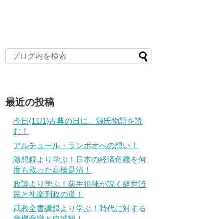
最近の投稿
今日(11/1)古典の日に、源氏物語を読
む！
アルチュール・ランボオへの想い！
随想録より学ぶ！日本の経済危機を何
度も救った高橋是清！
政談より学ぶ！荻生徂徠が説く経世済
民と礼楽刑政の道！
武教全書講録より学ぶ！時代に対する
危機意識と忠誠観！