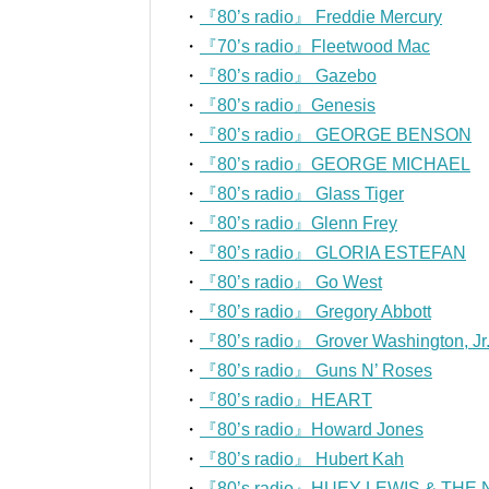
・
『80’s radio』 Freddie Mercury
・
『70’s radio』Fleetwood Mac
・
『80’s radio』 Gazebo
・
『80’s radio』Genesis
・
『80’s radio』 GEORGE BENSON
・
『80’s radio』GEORGE MICHAEL
・
『80’s radio』 Glass Tiger
・
『80’s radio』Glenn Frey
・
『80’s radio』 GLORIA ESTEFAN
・
『80’s radio』 Go West
・
『80’s radio』 Gregory Abbott
・
『80’s radio』 Grover Washington, Jr
・
『80’s radio』 Guns N’ Roses
・
『80’s radio』HEART
・
『80’s radio』Howard Jones
・
『80’s radio』 Hubert Kah
・
『80’s radio』HUEY LEWIS & THE