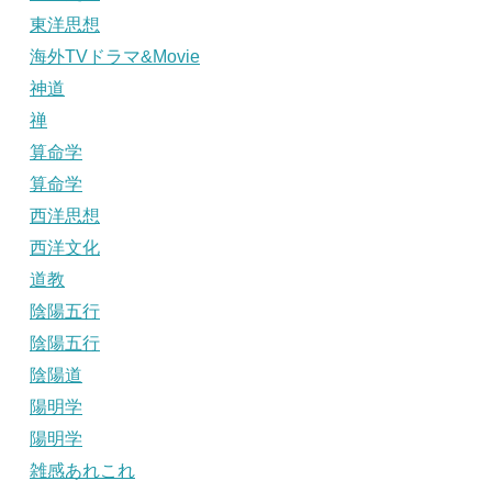
東洋思想
海外TVドラマ&Movie
神道
禅
算命学
算命学
西洋思想
西洋文化
道教
陰陽五行
陰陽五行
陰陽道
陽明学
陽明学
雑感あれこれ