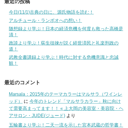
最近の投稿
今日(11/1)古典の日に、源氏物語を読む！
アルチュール・ランボオへの想い！
随想録より学ぶ！日本の経済危機を何度も救った高橋是
清！
政談より学ぶ！荻生徂徠が説く経世済民と礼楽刑政の
道！
武教全書講録より学ぶ！時代に対する危機意識と忠誠
観！
最近のコメント
Marsala：2015年のテーマカラーはマルサラ（ワインレ
ッド）
に
今年のトレンド「マルサラカラー」秋に向け
て需要高まってます！！ « 上大岡の美容室・美容院・ヘ
アサロン・JUDE(ジュード)
より
五輪書より学ぶ！二天一流を示した宮本武蔵の哲学書！