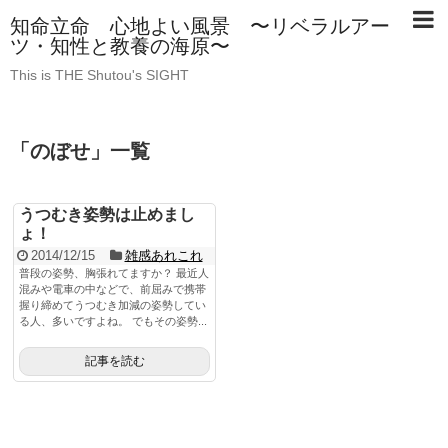
知命立命 心地よい風景 〜リベラルアー
ツ・知性と教養の海原〜
This is THE Shutou's SIGHT
「
のぼせ
」
一覧
うつむき姿勢は止めまし
ょ！
2014/12/15
雑感あれこれ
普段の姿勢、胸張れてますか？ 最近人
混みや電車の中などで、前屈みで携帯
握り締めてうつむき加減の姿勢してい
る人、多いですよね。 でもその姿勢...
記事を読む