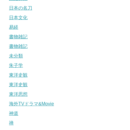
日本の名刀
日本文化
易経
書物雑記
書物雑記
未分類
朱子学
東洋史観
東洋史観
東洋思想
海外TVドラマ&Movie
神道
禅