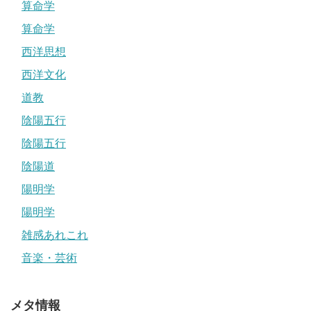
算命学
算命学
西洋思想
西洋文化
道教
陰陽五行
陰陽五行
陰陽道
陽明学
陽明学
雑感あれこれ
音楽・芸術
メタ情報