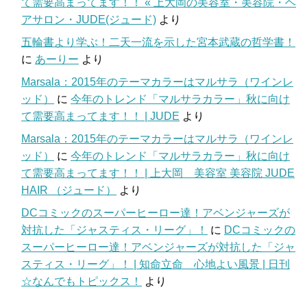
て需要高まってます！！ « 上大岡の美容室・美容院・ヘ
アサロン・JUDE(ジュード)
より
五輪書より学ぶ！二天一流を示した宮本武蔵の哲学書！
に
あーりー
より
Marsala：2015年のテーマカラーはマルサラ（ワインレ
ッド）
に
今年のトレンド「マルサラカラー」秋に向け
て需要高まってます！！ | JUDE
より
Marsala：2015年のテーマカラーはマルサラ（ワインレ
ッド）
に
今年のトレンド「マルサラカラー」秋に向け
て需要高まってます！！ | 上大岡 美容室 美容院 JUDE
HAIR （ジュード）
より
DCコミックのスーパーヒーロー達！アベンジャーズが
対抗した「ジャスティス・リーグ」！
に
DCコミックの
スーパーヒーロー達！アベンジャーズが対抗した「ジャ
スティス・リーグ」！ | 知命立命 心地よい風景 | 日刊
☆なんでもトピックス！
より