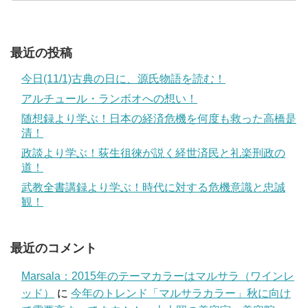
最近の投稿
今日(11/1)古典の日に、源氏物語を読む！
アルチュール・ランボオへの想い！
随想録より学ぶ！日本の経済危機を何度も救った高橋是
清！
政談より学ぶ！荻生徂徠が説く経世済民と礼楽刑政の
道！
武教全書講録より学ぶ！時代に対する危機意識と忠誠
観！
最近のコメント
Marsala：2015年のテーマカラーはマルサラ（ワインレ
ッド）
に
今年のトレンド「マルサラカラー」秋に向け