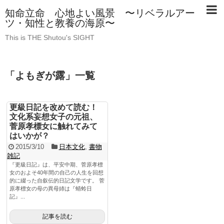
知命立命 心地よい風景 〜リベラルアー
ツ・知性と教養の海原〜
This is THE Shutou's SIGHT
「
よもぎが露
」
一覧
更級日記を改めて読む！
文化系妄想女子の元祖、
菅原孝標女に触れてみて
はいかが？
2015/3/10
日本文化
,
書物
雑記
『更級日記』は、平安中期、菅原孝標
女のおよそ40年間の自己の人生を回想
的に綴った自叙伝的日記文学です。 菅
原孝標女の母の異母姉は『蜻蛉日
記』...
記事を読む