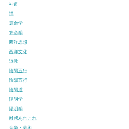
神道
禅
算命学
算命学
西洋思想
西洋文化
道教
陰陽五行
陰陽五行
陰陽道
陽明学
陽明学
雑感あれこれ
音楽・芸術