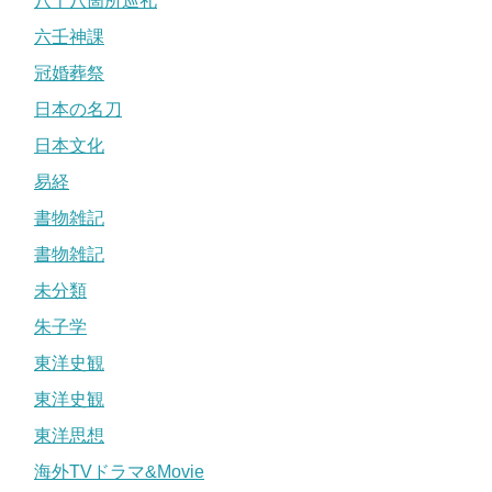
八十八箇所巡礼
六壬神課
冠婚葬祭
日本の名刀
日本文化
易経
書物雑記
書物雑記
未分類
朱子学
東洋史観
東洋史観
東洋思想
海外TVドラマ&Movie