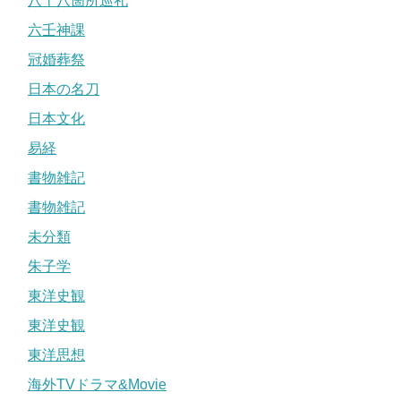
八十八箇所巡礼
六壬神課
冠婚葬祭
日本の名刀
日本文化
易経
書物雑記
書物雑記
未分類
朱子学
東洋史観
東洋史観
東洋思想
海外TVドラマ&Movie