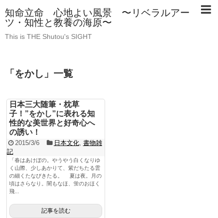
知命立命 心地よい風景 〜リベラルアー
ツ・知性と教養の海原〜
This is THE Shutou's SIGHT
「
をかし
」
一覧
日本三大随筆・枕草
子！”をかし”に表れる知
性的な美世界と好奇心へ
の誘い！
2015/3/6
日本文化
,
書物雑
記
「春はあけぼの。やうやう白くなりゆ
く山際、少しあかりて、紫だちたる雲
の細くたなびきたる。 夏は夜。月の
頃はさらなり。闇もなほ、蛍のおほく
飛...
記事を読む