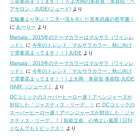
て需要高まってます！！ « 上大岡の美容室・美容院・ヘ
アサロン・JUDE(ジュード)
より
五輪書より学ぶ！二天一流を示した宮本武蔵の哲学書！
に
あーりー
より
Marsala：2015年のテーマカラーはマルサラ（ワインレ
ッド）
に
今年のトレンド「マルサラカラー」秋に向け
て需要高まってます！！ | JUDE
より
Marsala：2015年のテーマカラーはマルサラ（ワインレ
ッド）
に
今年のトレンド「マルサラカラー」秋に向け
て需要高まってます！！ | 上大岡 美容室 美容院 JUDE
HAIR （ジュード）
より
DCコミックのスーパーヒーロー達！アベンジャーズが
対抗した「ジャスティス・リーグ」！
に
DCコミックの
スーパーヒーロー達！アベンジャーズが対抗した「ジャ
スティス・リーグ」！ | 知命立命 心地よい風景 | 日刊
☆なんでもトピックス！
より