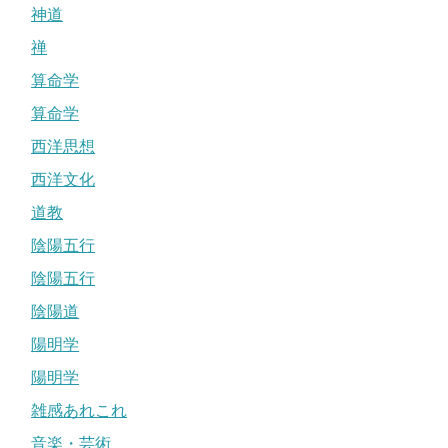
神道
禅
算命学
算命学
西洋思想
西洋文化
道教
陰陽五行
陰陽五行
陰陽道
陽明学
陽明学
雑感あれこれ
音楽・芸術