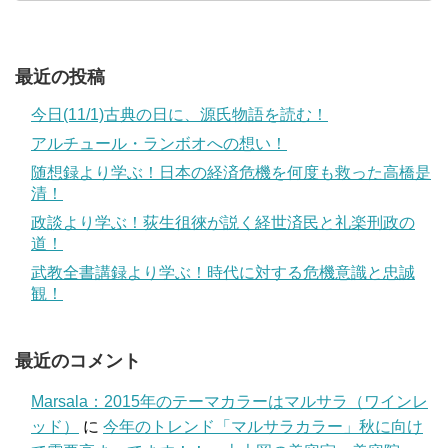
最近の投稿
今日(11/1)古典の日に、源氏物語を読む！
アルチュール・ランボオへの想い！
随想録より学ぶ！日本の経済危機を何度も救った高橋是
清！
政談より学ぶ！荻生徂徠が説く経世済民と礼楽刑政の
道！
武教全書講録より学ぶ！時代に対する危機意識と忠誠
観！
最近のコメント
Marsala：2015年のテーマカラーはマルサラ（ワインレ
ッド）
に
今年のトレンド「マルサラカラー」秋に向け