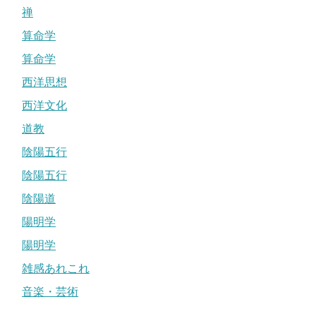
禅
算命学
算命学
西洋思想
西洋文化
道教
陰陽五行
陰陽五行
陰陽道
陽明学
陽明学
雑感あれこれ
音楽・芸術