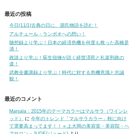
最近の投稿
今日(11/1)古典の日に、源氏物語を読む！
アルチュール・ランボオへの想い！
随想録より学ぶ！日本の経済危機を何度も救った高橋是
清！
政談より学ぶ！荻生徂徠が説く経世済民と礼楽刑政の
道！
武教全書講録より学ぶ！時代に対する危機意識と忠誠
観！
最近のコメント
Marsala：2015年のテーマカラーはマルサラ（ワインレ
ッド）
に
今年のトレンド「マルサラカラー」秋に向け
て需要高まってます！！ « 上大岡の美容室・美容院・ヘ
アサロン・JUDE(ジュード)
より