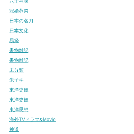
六壬神課
冠婚葬祭
日本の名刀
日本文化
易経
書物雑記
書物雑記
未分類
朱子学
東洋史観
東洋史観
東洋思想
海外TVドラマ&Movie
神道