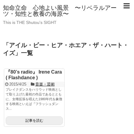
知命立命 心地よい風景 〜リベラルアー
ツ・知性と教養の海原〜
This is THE Shutou's SIGHT
「
アイル・ビー・ヒア・ホエア・ザ・ハート・
イズ
」
一覧
『80’s radio』 Irene Cara
( Flashdance )
2015/4/25
音楽・芸術
ブレイクダンスをハリウッド映画とし
て取り上げた最初の作品であるととも
に、女権拡張を唱えた1980年代を象徴
する映画といえば『フラッシュダン
ス...
記事を読む