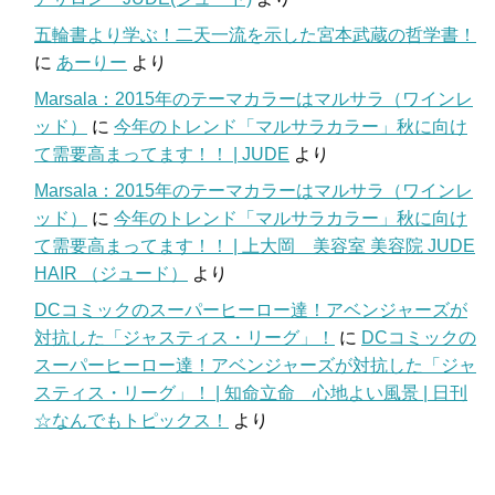
五輪書より学ぶ！二天一流を示した宮本武蔵の哲学書！
に
あーりー
より
Marsala：2015年のテーマカラーはマルサラ（ワインレ
ッド）
に
今年のトレンド「マルサラカラー」秋に向け
て需要高まってます！！ | JUDE
より
Marsala：2015年のテーマカラーはマルサラ（ワインレ
ッド）
に
今年のトレンド「マルサラカラー」秋に向け
て需要高まってます！！ | 上大岡 美容室 美容院 JUDE
HAIR （ジュード）
より
DCコミックのスーパーヒーロー達！アベンジャーズが
対抗した「ジャスティス・リーグ」！
に
DCコミックの
スーパーヒーロー達！アベンジャーズが対抗した「ジャ
スティス・リーグ」！ | 知命立命 心地よい風景 | 日刊
☆なんでもトピックス！
より