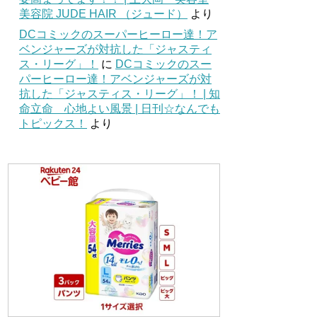
美容院 JUDE HAIR （ジュード）
より
DCコミックのスーパーヒーロー達！ア
ベンジャーズが対抗した「ジャスティ
ス・リーグ」！
に
DCコミックのスー
パーヒーロー達！アベンジャーズが対
抗した「ジャスティス・リーグ」！ | 知
命立命 心地よい風景 | 日刊☆なんでも
トピックス！
より