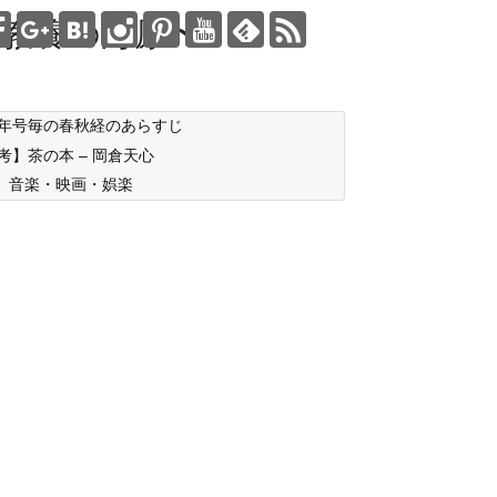
教養の海原〜
年号毎の春秋経のあらすじ
考】茶の本 – 岡倉天心
音楽・映画・娯楽