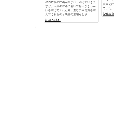
星の数程の映画が生まれ、消えていきま
境変化に
すが、人生の岐路において様々なきっか
ていた。 
けを与えてくれたり、進む力や勇気を与
記事を
えてくれるのも映画の素晴らしさ...
記事を読む