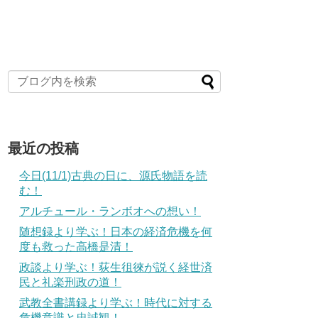
最近の投稿
今日(11/1)古典の日に、源氏物語を読
む！
アルチュール・ランボオへの想い！
随想録より学ぶ！日本の経済危機を何
度も救った高橋是清！
政談より学ぶ！荻生徂徠が説く経世済
民と礼楽刑政の道！
武教全書講録より学ぶ！時代に対する
危機意識と忠誠観！