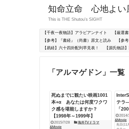
知命立命 心地よい
This is THE Shutou's SIGHT
【千夜一夜物語】アラビアンナイト
【厳選書
【参考】『書経』（尚書）原文と読み
【参考
【易経】六十四卦配列早見表！
【源氏物語】
「
アルマゲドン
」
一覧
死ぬまでに観たい映画1001
Inte
本+α あなたは何度ワクワ
テラ
ク感を堪能しますか？
「20
【1998年～1999年】
2014/
&Movie
2015/7/28
海外TVドラマ
先日(1
&Movie
テラー」