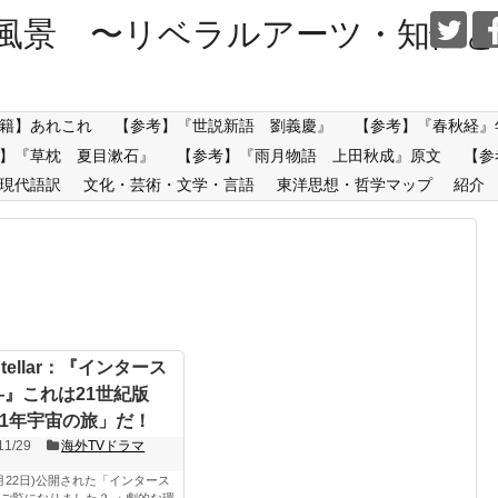
風景 〜リベラルアーツ・知性と
籍】あれこれ
【参考】『世説新語 劉義慶』
【参考】『春秋経』
】『草枕 夏目漱石』
【参考】『雨月物語 上田秋成』原文
【参
現代語訳
文化・芸術・文学・言語
東洋思想・哲学マップ
紹介
rStellar：『インタース
―』これは21世紀版
01年宇宙の旅」だ！
11/29
海外TVドラマ
1月22日)公開された「インタース
ご覧になりました？ ・劇的な環