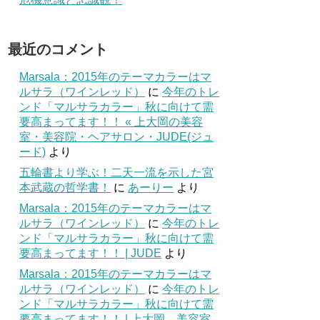
最近のコメント
Marsala：2015年のテーマカラーはマ
ルサラ（ワインレッド）
に
今年のトレ
ンド「マルサラカラー」秋に向けて需
要高まってます！！ « 上大岡の美容
室・美容院・ヘアサロン・JUDE(ジュ
ード)
より
五輪書より学ぶ！二天一流を示した宮
本武蔵の哲学書！
に
あーりー
より
Marsala：2015年のテーマカラーはマ
ルサラ（ワインレッド）
に
今年のトレ
ンド「マルサラカラー」秋に向けて需
要高まってます！！ | JUDE
より
Marsala：2015年のテーマカラーはマ
ルサラ（ワインレッド）
に
今年のトレ
ンド「マルサラカラー」秋に向けて需
要高まってます！！ | 上大岡 美容室