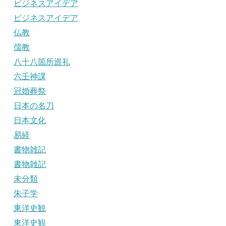
ビジネスアイデア
ビジネスアイデア
仏教
儒教
八十八箇所巡礼
六壬神課
冠婚葬祭
日本の名刀
日本文化
易経
書物雑記
書物雑記
未分類
朱子学
東洋史観
東洋史観