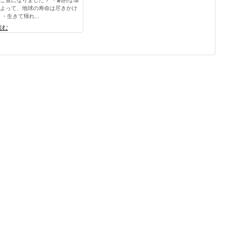
よって、地球の寿命は尽きかけ
・生きて帰れ...
読む