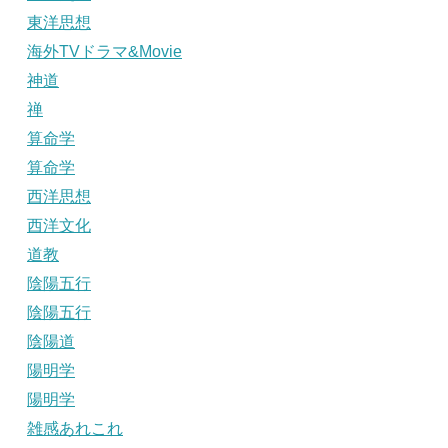
東洋思想
海外TVドラマ&Movie
神道
禅
算命学
算命学
西洋思想
西洋文化
道教
陰陽五行
陰陽五行
陰陽道
陽明学
陽明学
雑感あれこれ