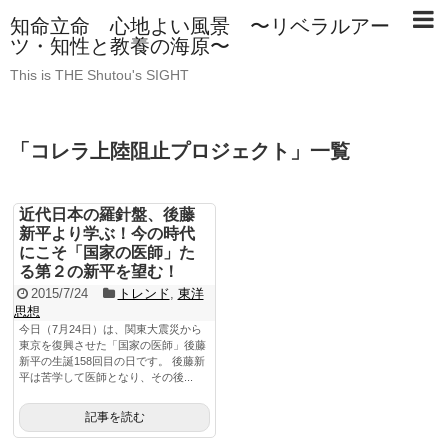
知命立命 心地よい風景 〜リベラルアー
ツ・知性と教養の海原〜
This is THE Shutou's SIGHT
「
コレラ上陸阻止プロジェクト
」
一覧
近代日本の羅針盤、後藤
新平より学ぶ！今の時代
にこそ「国家の医師」た
る第２の新平を望む！
2015/7/24
トレンド
,
東洋
思想
今日（7月24日）は、関東大震災から
東京を復興させた「国家の医師」後藤
新平の生誕158回目の日です。 後藤新
平は苦学して医師となり、その後...
記事を読む