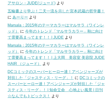
アサロン・JUDE(ジュード)
より
五輪書より学ぶ！二天一流を示した宮本武蔵の哲学書！
に
あーりー
より
Marsala：2015年のテーマカラーはマルサラ（ワインレ
ッド）
に
今年のトレンド「マルサラカラー」秋に向け
て需要高まってます！！ | JUDE
より
Marsala：2015年のテーマカラーはマルサラ（ワインレ
ッド）
に
今年のトレンド「マルサラカラー」秋に向け
て需要高まってます！！ | 上大岡 美容室 美容院 JUDE
HAIR （ジュード）
より
DCコミックのスーパーヒーロー達！アベンジャーズが
対抗した「ジャスティス・リーグ」！
に
DCコミックの
スーパーヒーロー達！アベンジャーズが対抗した「ジャ
スティス・リーグ」！ | 知命立命 心地よい風景 | 日刊
☆なんでもトピックス！
より