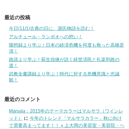
最近の投稿
今日(11/1)古典の日に、源氏物語を読む！
アルチュール・ランボオへの想い！
随想録より学ぶ！日本の経済危機を何度も救った高橋是
清！
政談より学ぶ！荻生徂徠が説く経世済民と礼楽刑政の
道！
武教全書講録より学ぶ！時代に対する危機意識と忠誠
観！
最近のコメント
Marsala：2015年のテーマカラーはマルサラ（ワインレ
ッド）
に
今年のトレンド「マルサラカラー」秋に向け
て需要高まってます！！ « 上大岡の美容室・美容院・ヘ