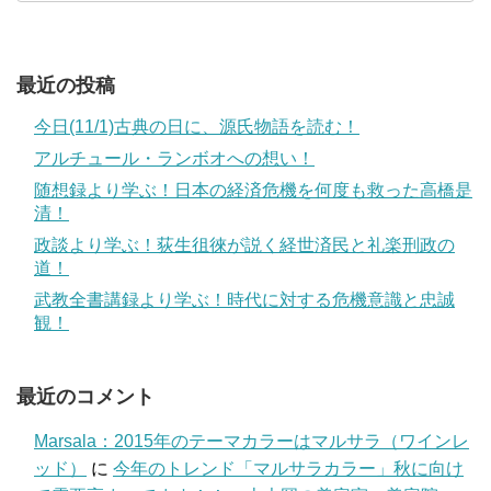
最近の投稿
今日(11/1)古典の日に、源氏物語を読む！
アルチュール・ランボオへの想い！
随想録より学ぶ！日本の経済危機を何度も救った高橋是
清！
政談より学ぶ！荻生徂徠が説く経世済民と礼楽刑政の
道！
武教全書講録より学ぶ！時代に対する危機意識と忠誠
観！
最近のコメント
Marsala：2015年のテーマカラーはマルサラ（ワインレ
ッド）
に
今年のトレンド「マルサラカラー」秋に向け