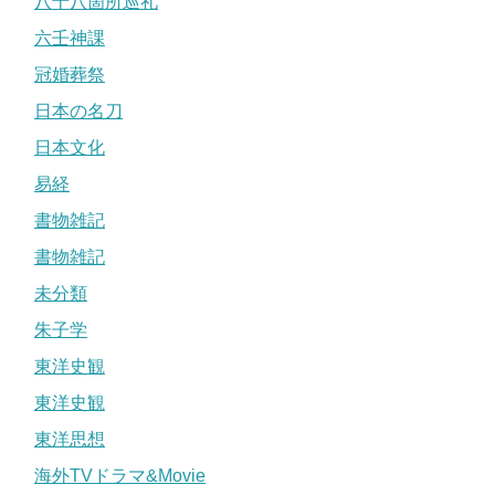
八十八箇所巡礼
六壬神課
冠婚葬祭
日本の名刀
日本文化
易経
書物雑記
書物雑記
未分類
朱子学
東洋史観
東洋史観
東洋思想
海外TVドラマ&Movie