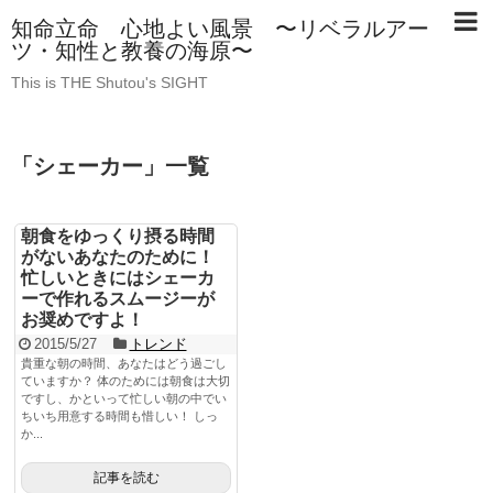
知命立命 心地よい風景 〜リベラルアー
ツ・知性と教養の海原〜
This is THE Shutou's SIGHT
「
シェーカー
」
一覧
朝食をゆっくり摂る時間
がないあなたのために！
忙しいときにはシェーカ
ーで作れるスムージーが
お奨めですよ！
2015/5/27
トレンド
貴重な朝の時間、あなたはどう過ごし
ていますか？ 体のためには朝食は大切
ですし、かといって忙しい朝の中でい
ちいち用意する時間も惜しい！ しっ
か...
記事を読む