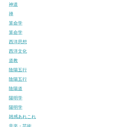
神道
禅
算命学
算命学
西洋思想
西洋文化
道教
陰陽五行
陰陽五行
陰陽道
陽明学
陽明学
雑感あれこれ
音楽・芸術