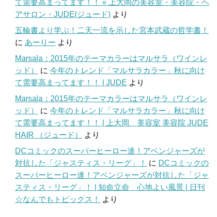
て需要高まってます！！ « 上大岡の美容室・美容院・ヘ
アサロン・JUDE(ジュード)
より
五輪書より学ぶ！二天一流を示した宮本武蔵の哲学書！
に
あーりー
より
Marsala：2015年のテーマカラーはマルサラ（ワインレ
ッド）
に
今年のトレンド「マルサラカラー」秋に向け
て需要高まってます！！ | JUDE
より
Marsala：2015年のテーマカラーはマルサラ（ワインレ
ッド）
に
今年のトレンド「マルサラカラー」秋に向け
て需要高まってます！！ | 上大岡 美容室 美容院 JUDE
HAIR （ジュード）
より
DCコミックのスーパーヒーロー達！アベンジャーズが
対抗した「ジャスティス・リーグ」！
に
DCコミックの
スーパーヒーロー達！アベンジャーズが対抗した「ジャ
スティス・リーグ」！ | 知命立命 心地よい風景 | 日刊
☆なんでもトピックス！
より