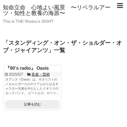
知命立命 心地よい風景 〜リベラルアー
ツ・知性と教養の海原〜
This is THE Shutou's SIGHT
「
スタンディング・オン・ザ・ショルダー・オ
ブ・ジャイアンツ
」
一覧
『90’s radio』 Oasis
2015/5/7
音楽・芸術
オアシス（Oasis）は、ギタリストの
ノエルとボーカルのリアムからなるギ
ャラガー兄弟を中心としたイギリスの
ロックバンド。 ビートルズ、ローリ...
記事を読む