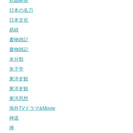
冠婚葬祭
日本の名刀
日本文化
易経
書物雑記
書物雑記
未分類
朱子学
東洋史観
東洋史観
東洋思想
海外TVドラマ&Movie
神道
禅