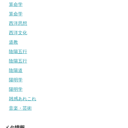
算命学
算命学
西洋思想
西洋文化
道教
陰陽五行
陰陽五行
陰陽道
陽明学
陽明学
雑感あれこれ
音楽・芸術
メタ情報