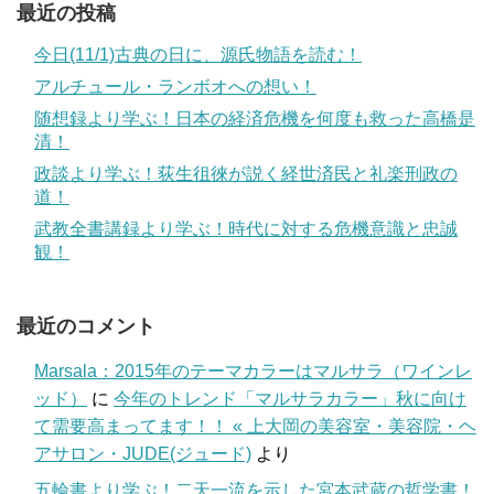
最近の投稿
今日(11/1)古典の日に、源氏物語を読む！
アルチュール・ランボオへの想い！
随想録より学ぶ！日本の経済危機を何度も救った高橋是
清！
政談より学ぶ！荻生徂徠が説く経世済民と礼楽刑政の
道！
武教全書講録より学ぶ！時代に対する危機意識と忠誠
観！
最近のコメント
Marsala：2015年のテーマカラーはマルサラ（ワインレ
ッド）
に
今年のトレンド「マルサラカラー」秋に向け
て需要高まってます！！ « 上大岡の美容室・美容院・ヘ
アサロン・JUDE(ジュード)
より
五輪書より学ぶ！二天一流を示した宮本武蔵の哲学書！