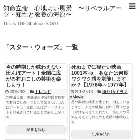
知命立命 心地よい風景 〜リベラルアー
ツ・知性と教養の海原〜
This is THE Shutou's SIGHT
「
スター・ウォーズ
」
一覧
今の時期しか味わえない
死ぬまでに観たい映画
田んぼアート！全国に広
1001本+α あなたは何度
がる村おこしの芸術を楽
ワクワク感を堪能します
しもう！
か？【1976年～1977年】
2015/9/3
トレンド
2015/7/13
海外TVドラマ
&Movie
20年近く前、青森県南津軽郡田舎館村
星の数程の映画が生まれ、消えていき
で村おこしの一つとして始まった田ん
ますが、人生の岐路において様々なき
ぼアートは、全国田んぼアートサミッ
っかけを与えてくれたり、進む力や勇
トも開催されているほどの盛り上がり
気を与えてくれるのも映画の素晴らし
を...
さ...
記事を読む
記事を読む