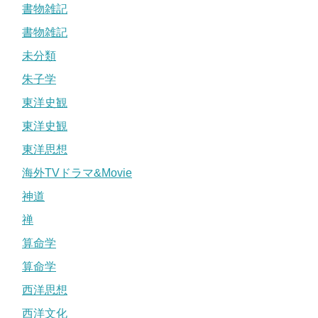
書物雑記
書物雑記
未分類
朱子学
東洋史観
東洋史観
東洋思想
海外TVドラマ&Movie
神道
禅
算命学
算命学
西洋思想
西洋文化