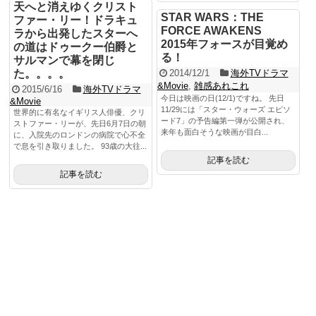
天へと消えゆくクリスト
STAR WARS：THE
ファー・リー！ドラキュ
FORCE AWAKENS
ラから出発したスターへ
2015年フォースが目覚め
の道はドゥークー伯爵と
る！
サルマンで幕を閉じ
た。。。。
2014/12/1
海外TVドラマ
&Movie
,
雑感あれこれ
2015/6/16
海外TVドラマ
今日は映画の日(12/1)ですね。 先日
&Movie
11/29には「スター・ウォーズ エピソ
世界的に有名なイギリス人俳優、クリ
ード7」の予告編第一弾が公開され、
ストファー・リーが、先日6月7日の朝
来年も面白そうな映画が目白...
に、入院先のロンドンの病院で心不全
で息を引き取りました。 93歳の大往...
記事を読む
記事を読む