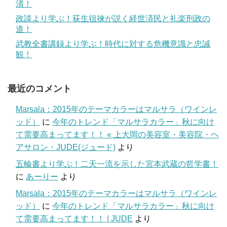
清！
政談より学ぶ！荻生徂徠が説く経世済民と礼楽刑政の
道！
武教全書講録より学ぶ！時代に対する危機意識と忠誠
観！
最近のコメント
Marsala：2015年のテーマカラーはマルサラ（ワインレ
ッド）
に
今年のトレンド「マルサラカラー」秋に向け
て需要高まってます！！ « 上大岡の美容室・美容院・ヘ
アサロン・JUDE(ジュード)
より
五輪書より学ぶ！二天一流を示した宮本武蔵の哲学書！
に
あーりー
より
Marsala：2015年のテーマカラーはマルサラ（ワインレ
ッド）
に
今年のトレンド「マルサラカラー」秋に向け
て需要高まってます！！ | JUDE
より