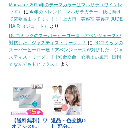
Marsala：2015年のテーマカラーはマルサラ（ワインレ
ッド）
に
今年のトレンド「マルサラカラー」秋に向け
て需要高まってます！！ | 上大岡 美容室 美容院 JUDE
HAIR （ジュード）
より
DCコミックのスーパーヒーロー達！アベンジャーズが
対抗した「ジャスティス・リーグ」！
に
DCコミックの
スーパーヒーロー達！アベンジャーズが対抗した「ジャ
スティス・リーグ」！ | 知命立命 心地よい風景 | 日刊
☆なんでもトピックス！
より