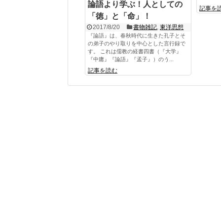
論語より学ぶ！人としての
記事を
「徳」と「命」！
2017/8/20
書物雑記
,
東洋思想
『論語』は、春秋時代に生きた孔子とそ
の弟子のやり取りを中心とした言行録で
す。 これは儒教の経書四書（『大学』
『中庸』『論語』『孟子』）のう...
記事を読む