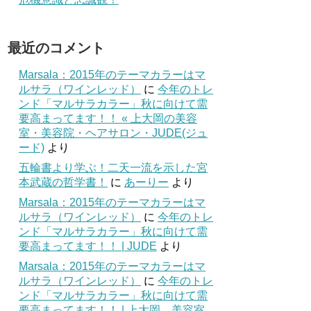
最近のコメント
Marsala：2015年のテーマカラーはマ
ルサラ（ワインレッド）
に
今年のトレ
ンド「マルサラカラー」秋に向けて需
要高まってます！！ « 上大岡の美容
室・美容院・ヘアサロン・JUDE(ジュ
ード)
より
五輪書より学ぶ！二天一流を示した宮
本武蔵の哲学書！
に
あーりー
より
Marsala：2015年のテーマカラーはマ
ルサラ（ワインレッド）
に
今年のトレ
ンド「マルサラカラー」秋に向けて需
要高まってます！！ | JUDE
より
Marsala：2015年のテーマカラーはマ
ルサラ（ワインレッド）
に
今年のトレ
ンド「マルサラカラー」秋に向けて需
要高まってます！！ | 上大岡 美容室