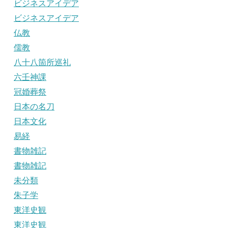
ビジネスアイデア
ビジネスアイデア
仏教
儒教
八十八箇所巡礼
六壬神課
冠婚葬祭
日本の名刀
日本文化
易経
書物雑記
書物雑記
未分類
朱子学
東洋史観
東洋史観