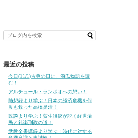
最近の投稿
今日(11/1)古典の日に、源氏物語を読
む！
アルチュール・ランボオへの想い！
随想録より学ぶ！日本の経済危機を何
度も救った高橋是清！
政談より学ぶ！荻生徂徠が説く経世済
民と礼楽刑政の道！
武教全書講録より学ぶ！時代に対する
危機意識と忠誠観！