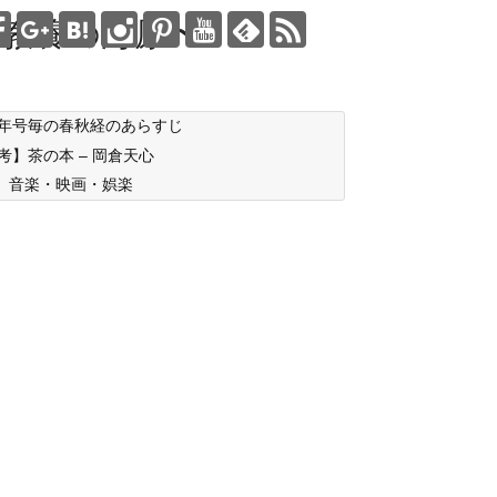
教養の海原〜
年号毎の春秋経のあらすじ
考】茶の本 – 岡倉天心
音楽・映画・娯楽