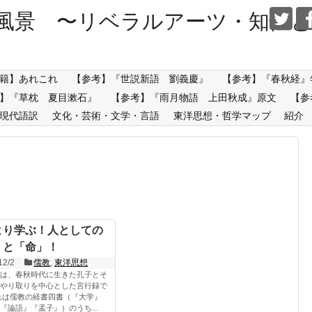
風景 〜リベラルアーツ・知性と
籍】あれこれ
【参考】『世説新語 劉義慶』
【参考】『春秋経』
】『草枕 夏目漱石』
【参考】『雨月物語 上田秋成』原文
【参
現代語訳
文化・芸術・文学・言語
東洋思想・哲学マップ
紹介
より学ぶ！人としての
」と「命」！
12/2
儒教
,
東洋思想
は、春秋時代に生きた孔子とそ
やり取りを中心とした言行録で
れは儒教の経書四書（『大学』
『論語』『孟子』）のうち...