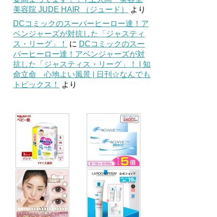
美容院 JUDE HAIR （ジュード）
より
DCコミックのスーパーヒーロー達！ア
ベンジャーズが対抗した「ジャスティ
ス・リーグ」！
に
DCコミックのスー
パーヒーロー達！アベンジャーズが対
抗した「ジャスティス・リーグ」！ | 知
命立命 心地よい風景 | 日刊☆なんでも
トピックス！
より