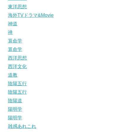
東洋思想
海外TVドラマ&Movie
神道
禅
算命学
算命学
西洋思想
西洋文化
道教
陰陽五行
陰陽五行
陰陽道
陽明学
陽明学
雑感あれこれ