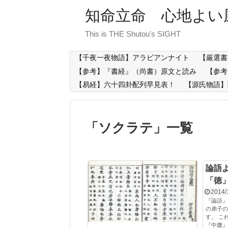
知命立命 心地よい
This is THE Shutou's SIGHT
【千夜一夜物語】アラビアンナイト
【厳選書
【参考】『書経』（尚書）原文と読み
【参考
【易経】六十四卦配列早見表！
【源氏物語】
「
ソクラテ
」
一覧
論語
「徳
2014/
『論語』
の弟子の
す。 こ
『中庸』