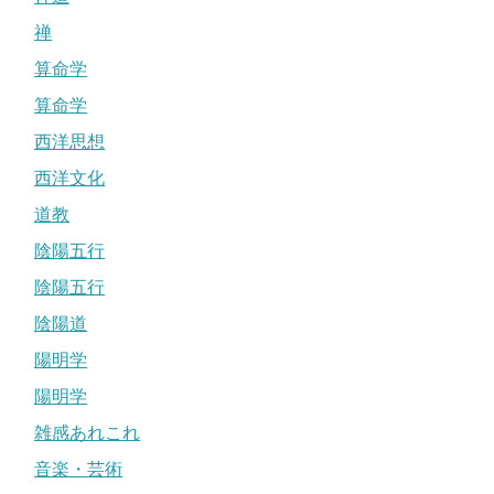
禅
算命学
算命学
西洋思想
西洋文化
道教
陰陽五行
陰陽五行
陰陽道
陽明学
陽明学
雑感あれこれ
音楽・芸術