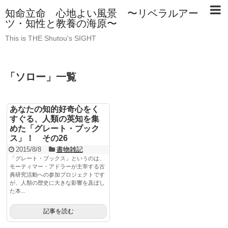
知命立命 心地よい風景 〜リベラルアー
ツ・知性と教養の海原〜
This is THE Shutou's SIGHT
「
ソロー
」
一覧
あなたの知的好奇心をく
すぐる、人類の英知を集
めた「グレート・ブック
ス」！ その26
2015/8/8
書物雑記
「グレート・ブックス」というのは、
モーティマー・アドラーが主宰する古
典研究活動への参加プロジェクトです
が、人類の歴史に大きな影響を及ぼし
た本...
記事を読む