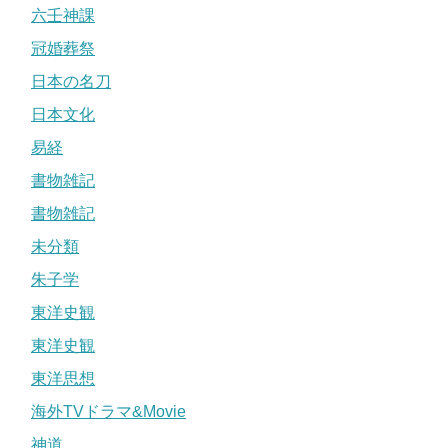
六壬神課
冠婚葬祭
日本の名刀
日本文化
易経
書物雑記
書物雑記
未分類
朱子学
東洋史観
東洋史観
東洋思想
海外TVドラマ&Movie
神道