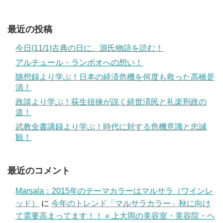
最近の投稿
今日(11/1)古典の日に、源氏物語を読む！
アルチュール・ランボオへの想い！
随想録より学ぶ！日本の経済危機を何度も救った高橋是
清！
政談より学ぶ！荻生徂徠が説く経世済民と礼楽刑政の
道！
武教全書講録より学ぶ！時代に対する危機意識と忠誠
観！
最近のコメント
Marsala：2015年のテーマカラーはマルサラ（ワインレ
ッド）
に
今年のトレンド「マルサラカラー」秋に向け
て需要高まってます！！ « 上大岡の美容室・美容院・ヘ