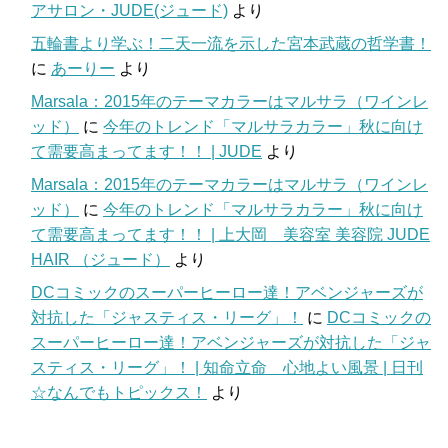
アサロン・JUDE(ジュード)
より
五輪書より学ぶ！二天一流を示した宮本武蔵の哲学書！
に
あーりー
より
Marsala：2015年のテーマカラーはマルサラ（ワインレ
ッド）
に
今年のトレンド「マルサラカラー」秋に向け
て需要高まってます！！ | JUDE
より
Marsala：2015年のテーマカラーはマルサラ（ワインレ
ッド）
に
今年のトレンド「マルサラカラー」秋に向け
て需要高まってます！！ | 上大岡 美容室 美容院 JUDE
HAIR （ジュード）
より
DCコミックのスーパーヒーロー達！アベンジャーズが
対抗した「ジャスティス・リーグ」！
に
DCコミックの
スーパーヒーロー達！アベンジャーズが対抗した「ジャ
スティス・リーグ」！ | 知命立命 心地よい風景 | 日刊
☆なんでもトピックス！
より