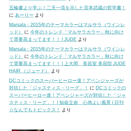
五輪書より学ぶ！二天一流を示した宮本武蔵の哲学書！
に
あーりー
より
Marsala：2015年のテーマカラーはマルサラ（ワインレ
ッド）
に
今年のトレンド「マルサラカラー」秋に向け
て需要高まってます！！ | JUDE
より
Marsala：2015年のテーマカラーはマルサラ（ワインレ
ッド）
に
今年のトレンド「マルサラカラー」秋に向け
て需要高まってます！！ | 上大岡 美容室 美容院 JUDE
HAIR （ジュード）
より
DCコミックのスーパーヒーロー達！アベンジャーズが
対抗した「ジャスティス・リーグ」！
に
DCコミックの
スーパーヒーロー達！アベンジャーズが対抗した「ジャ
スティス・リーグ」！ | 知命立命 心地よい風景 | 日刊
☆なんでもトピックス！
より