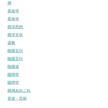
禅
算命学
算命学
西洋思想
西洋文化
道教
陰陽五行
陰陽五行
陰陽道
陽明学
陽明学
雑感あれこれ
音楽・芸術