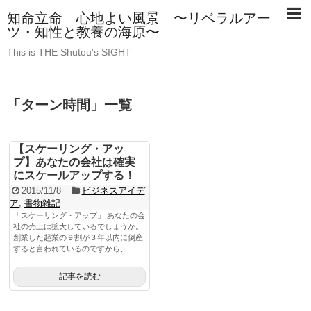
知命立命 心地よい風景 〜リベラルアー
ツ・知性と教養の海原〜
This is THE Shutou's SIGHT
「
ターン時間
」
一覧
【スケーリング・アッ
プ】あなたの会社は確実
にスケールアップする！
2015/11/8
ビジネスアイデ
ア
,
書物雑記
「スケーリング・アップ」 あなたの会
社の売上は拡大しているでしょうか。
創業した起業の９割が３年以内に倒産
すると言われているのですから、 ...
記事を読む