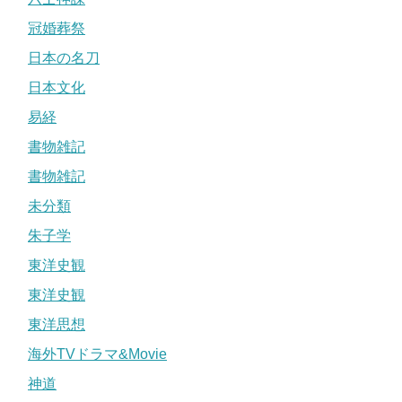
冠婚葬祭
日本の名刀
日本文化
易経
書物雑記
書物雑記
未分類
朱子学
東洋史観
東洋史観
東洋思想
海外TVドラマ&Movie
神道