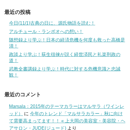
最近の投稿
今日(11/1)古典の日に、源氏物語を読む！
アルチュール・ランボオへの想い！
随想録より学ぶ！日本の経済危機を何度も救った高橋是
清！
政談より学ぶ！荻生徂徠が説く経世済民と礼楽刑政の
道！
武教全書講録より学ぶ！時代に対する危機意識と忠誠
観！
最近のコメント
Marsala：2015年のテーマカラーはマルサラ（ワインレ
ッド）
に
今年のトレンド「マルサラカラー」秋に向け
て需要高まってます！！ « 上大岡の美容室・美容院・ヘ
アサロン・JUDE(ジュード)
より