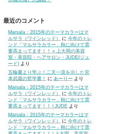
最近のコメント
Marsala：2015年のテーマカラーはマ
ルサラ（ワインレッド）
に
今年のトレ
ンド「マルサラカラー」秋に向けて需
要高まってます！！ « 上大岡の美容
室・美容院・ヘアサロン・JUDE(ジュ
ード)
より
五輪書より学ぶ！二天一流を示した宮
本武蔵の哲学書！
に
あーりー
より
Marsala：2015年のテーマカラーはマ
ルサラ（ワインレッド）
に
今年のトレ
ンド「マルサラカラー」秋に向けて需
要高まってます！！ | JUDE
より
Marsala：2015年のテーマカラーはマ
ルサラ（ワインレッド）
に
今年のトレ
ンド「マルサラカラー」秋に向けて需
要高まってます！！ | 上大岡 美容室