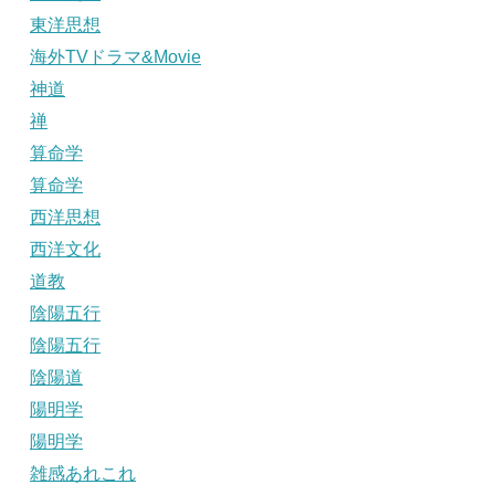
東洋思想
海外TVドラマ&Movie
神道
禅
算命学
算命学
西洋思想
西洋文化
道教
陰陽五行
陰陽五行
陰陽道
陽明学
陽明学
雑感あれこれ