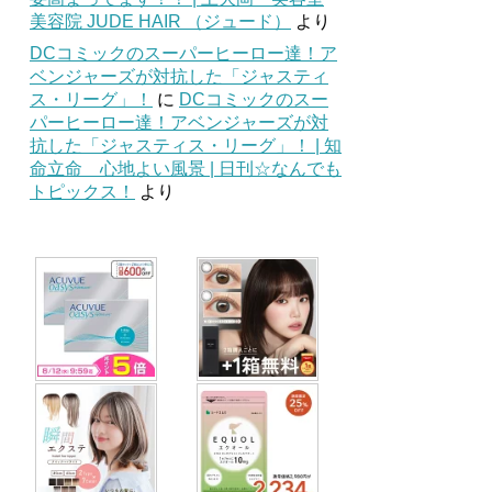
美容院 JUDE HAIR （ジュード）
より
DCコミックのスーパーヒーロー達！ア
ベンジャーズが対抗した「ジャスティ
ス・リーグ」！
に
DCコミックのスー
パーヒーロー達！アベンジャーズが対
抗した「ジャスティス・リーグ」！ | 知
命立命 心地よい風景 | 日刊☆なんでも
トピックス！
より