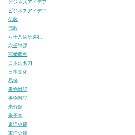
ビジネスアイデア
ビジネスアイデア
仏教
儒教
八十八箇所巡礼
六壬神課
冠婚葬祭
日本の名刀
日本文化
易経
書物雑記
書物雑記
未分類
朱子学
東洋史観
東洋史観