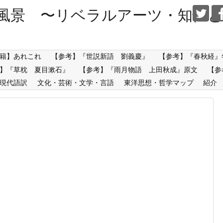
風景 〜リベラルアーツ・知性と
籍】あれこれ
【参考】『世説新語 劉義慶』
【参考】『春秋経』
】『草枕 夏目漱石』
【参考】『雨月物語 上田秋成』原文
【参
現代語訳
文化・芸術・文学・言語
東洋思想・哲学マップ
紹介