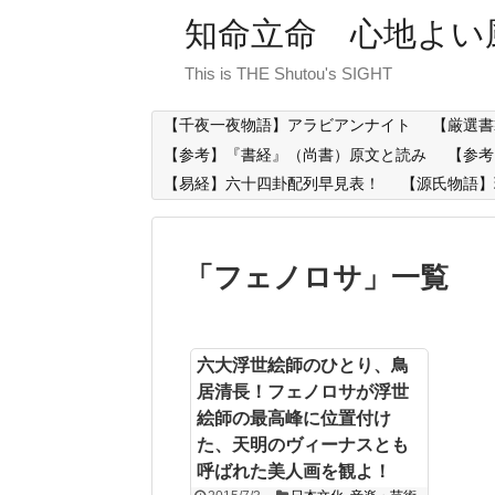
知命立命 心地よい
This is THE Shutou's SIGHT
【千夜一夜物語】アラビアンナイト
【厳選書
【参考】『書経』（尚書）原文と読み
【参考
【易経】六十四卦配列早見表！
【源氏物語】
「
フェノロサ
」
一覧
六大浮世絵師のひとり、鳥
居清長！フェノロサが浮世
絵師の最高峰に位置付け
た、天明のヴィーナスとも
呼ばれた美人画を観よ！