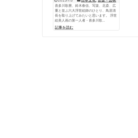
2015/7/3
日本文化
,
音楽・芸術
喜多川歌麿、鈴木春信、写楽、北斎、広
重と並ぶ六大浮世絵師のひとり、鳥居清
長を取り上げてみたいと思います。 浮世
絵美人画の第一人者・喜多川歌...
記事を読む