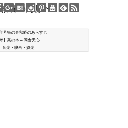
教養の海原〜
年号毎の春秋経のあらすじ
考】茶の本 – 岡倉天心
音楽・映画・娯楽