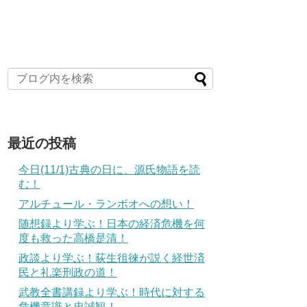
最近の投稿
今日(11/1)古典の日に、源氏物語を読
む！
アルチュール・ランボオへの想い！
随想録より学ぶ！日本の経済危機を何
度も救った高橋是清！
政談より学ぶ！荻生徂徠が説く経世済
民と礼楽刑政の道！
武教全書講録より学ぶ！時代に対する
危機意識と忠誠観！