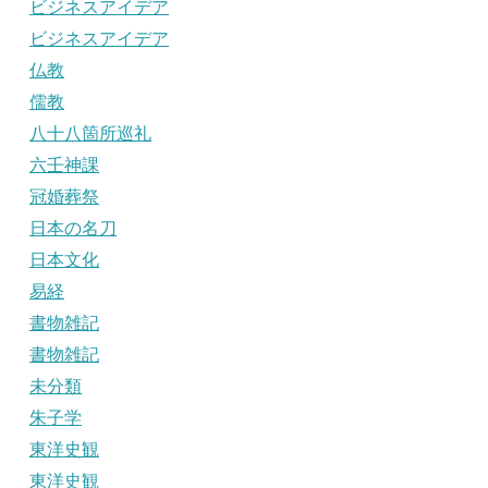
ビジネスアイデア
ビジネスアイデア
仏教
儒教
八十八箇所巡礼
六壬神課
冠婚葬祭
日本の名刀
日本文化
易経
書物雑記
書物雑記
未分類
朱子学
東洋史観
東洋史観