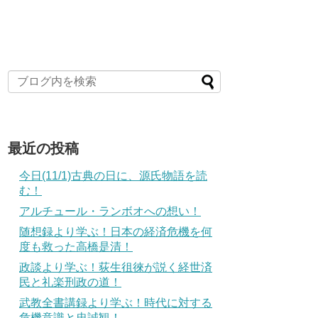
最近の投稿
今日(11/1)古典の日に、源氏物語を読
む！
アルチュール・ランボオへの想い！
随想録より学ぶ！日本の経済危機を何
度も救った高橋是清！
政談より学ぶ！荻生徂徠が説く経世済
民と礼楽刑政の道！
武教全書講録より学ぶ！時代に対する
危機意識と忠誠観！