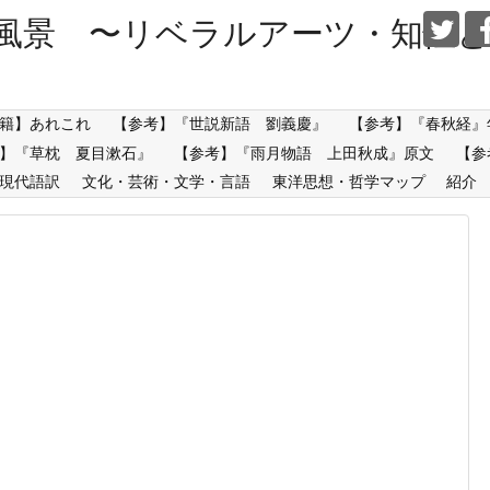
風景 〜リベラルアーツ・知性と
籍】あれこれ
【参考】『世説新語 劉義慶』
【参考】『春秋経』
】『草枕 夏目漱石』
【参考】『雨月物語 上田秋成』原文
【参
現代語訳
文化・芸術・文学・言語
東洋思想・哲学マップ
紹介