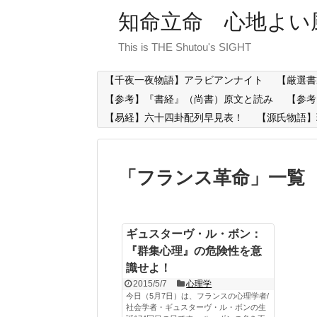
知命立命 心地よい
This is THE Shutou's SIGHT
【千夜一夜物語】アラビアンナイト
【厳選書
【参考】『書経』（尚書）原文と読み
【参考
【易経】六十四卦配列早見表！
【源氏物語】
「
フランス革命
」
一覧
ギュスターヴ・ル・ボン：
『群集心理』の危険性を意
識せよ！
2015/5/7
心理学
今日（5月7日）は、フランスの心理学者/
社会学者・ギュスターヴ・ル・ボンの生