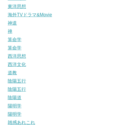
東洋思想
海外TVドラマ&Movie
神道
禅
算命学
算命学
西洋思想
西洋文化
道教
陰陽五行
陰陽五行
陰陽道
陽明学
陽明学
雑感あれこれ