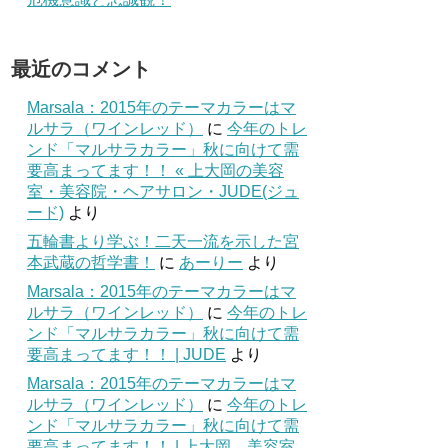
最近のコメント
Marsala：2015年のテーマカラーはマ
ルサラ（ワインレッド）
に
今年のトレ
ンド「マルサラカラー」秋に向けて需
要高まってます！！ « 上大岡の美容
室・美容院・ヘアサロン・JUDE(ジュ
ード)
より
五輪書より学ぶ！二天一流を示した宮
本武蔵の哲学書！
に
あーりー
より
Marsala：2015年のテーマカラーはマ
ルサラ（ワインレッド）
に
今年のトレ
ンド「マルサラカラー」秋に向けて需
要高まってます！！ | JUDE
より
Marsala：2015年のテーマカラーはマ
ルサラ（ワインレッド）
に
今年のトレ
ンド「マルサラカラー」秋に向けて需
要高まってます！！ | 上大岡 美容室