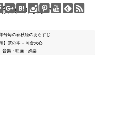
教養の海原〜
年号毎の春秋経のあらすじ
考】茶の本 – 岡倉天心
音楽・映画・娯楽