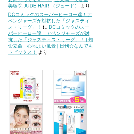
美容院 JUDE HAIR （ジュード）
より
DCコミックのスーパーヒーロー達！ア
ベンジャーズが対抗した「ジャスティ
ス・リーグ」！
に
DCコミックのスー
パーヒーロー達！アベンジャーズが対
抗した「ジャスティス・リーグ」！ | 知
命立命 心地よい風景 | 日刊☆なんでも
トピックス！
より