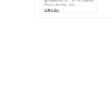
誕174回目の日です。 ル・ボンの名を不
朽ならしめたのは、なん...
記事を読む