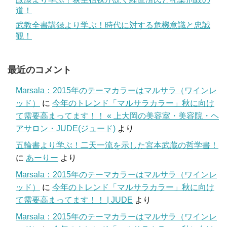
道！
武教全書講録より学ぶ！時代に対する危機意識と忠誠
観！
最近のコメント
Marsala：2015年のテーマカラーはマルサラ（ワインレ
ッド）
に
今年のトレンド「マルサラカラー」秋に向け
て需要高まってます！！ « 上大岡の美容室・美容院・ヘ
アサロン・JUDE(ジュード)
より
五輪書より学ぶ！二天一流を示した宮本武蔵の哲学書！
に
あーりー
より
Marsala：2015年のテーマカラーはマルサラ（ワインレ
ッド）
に
今年のトレンド「マルサラカラー」秋に向け
て需要高まってます！！ | JUDE
より
Marsala：2015年のテーマカラーはマルサラ（ワインレ