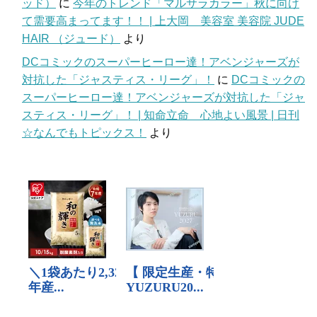
ッド）
に
今年のトレンド「マルサラカラー」秋に向け
て需要高まってます！！ | 上大岡 美容室 美容院 JUDE
HAIR （ジュード）
より
DCコミックのスーパーヒーロー達！アベンジャーズが
対抗した「ジャスティス・リーグ」！
に
DCコミックの
スーパーヒーロー達！アベンジャーズが対抗した「ジャ
スティス・リーグ」！ | 知命立命 心地よい風景 | 日刊
☆なんでもトピックス！
より