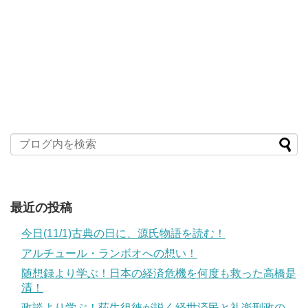
最近の投稿
今日(11/1)古典の日に、源氏物語を読む！
アルチュール・ランボオへの想い！
随想録より学ぶ！日本の経済危機を何度も救った高橋是
清！
政談より学ぶ！荻生徂徠が説く経世済民と礼楽刑政の