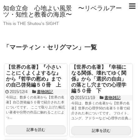
知命立命 心地よい風景 〜リベラルアー
ツ・知性と教養の海原〜
This is THE Shutou's SIGHT
「
マーティン・セリグマン
」
一覧
【世界の名著】『小さい
【世界の名著】『幸福に
ことにくよくよするな』
なる関係、壊れてゆく関
から『哲学の慰め』まで
係』から「選択の自由」
の自己啓発編５０冊 上
の落とし穴までの心理学
編５０冊 下
2015/12/4
書物雑記
今回は、数多くの名著から【世界の名
2015/11/19
書物雑記
著】自己啓発編５０冊で紹介された本
今回は、数多くの名著から【世界の名
についてです。 ここで取り上げた幅広
著】世界の心理学50の名著５０冊で紹
い著者や分野の作品に触れることによ
介された本についてです。 フロイト、
っ...
ユング、アドラーなど>心理学の古典...
記事を読む
記事を読む