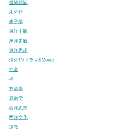
書物雑記
未分類
朱子学
東洋史観
東洋史観
東洋思想
海外TVドラマ&Movie
神道
禅
算命学
算命学
西洋思想
西洋文化
道教