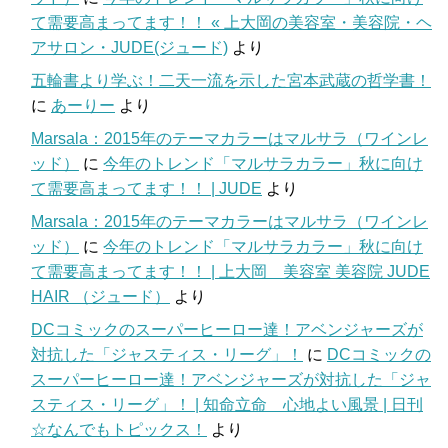
て需要高まってます！！ « 上大岡の美容室・美容院・ヘ
アサロン・JUDE(ジュード)
より
五輪書より学ぶ！二天一流を示した宮本武蔵の哲学書！
に
あーりー
より
Marsala：2015年のテーマカラーはマルサラ（ワインレ
ッド）
に
今年のトレンド「マルサラカラー」秋に向け
て需要高まってます！！ | JUDE
より
Marsala：2015年のテーマカラーはマルサラ（ワインレ
ッド）
に
今年のトレンド「マルサラカラー」秋に向け
て需要高まってます！！ | 上大岡 美容室 美容院 JUDE
HAIR （ジュード）
より
DCコミックのスーパーヒーロー達！アベンジャーズが
対抗した「ジャスティス・リーグ」！
に
DCコミックの
スーパーヒーロー達！アベンジャーズが対抗した「ジャ
スティス・リーグ」！ | 知命立命 心地よい風景 | 日刊
☆なんでもトピックス！
より