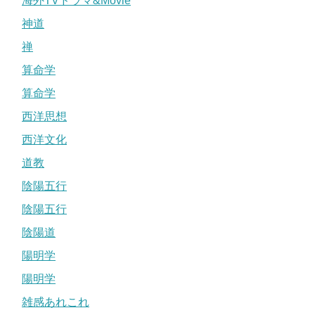
海外TVドラマ&Movie
神道
禅
算命学
算命学
西洋思想
西洋文化
道教
陰陽五行
陰陽五行
陰陽道
陽明学
陽明学
雑感あれこれ