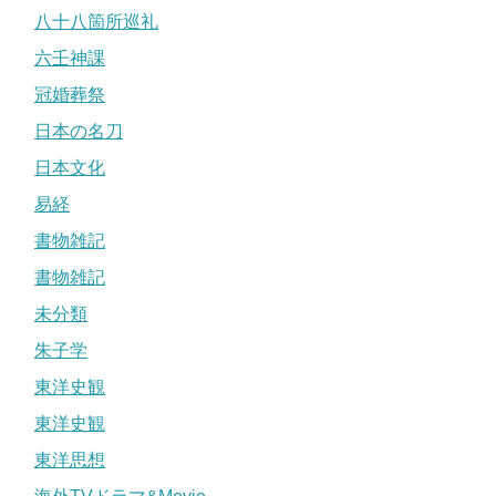
八十八箇所巡礼
六壬神課
冠婚葬祭
日本の名刀
日本文化
易経
書物雑記
書物雑記
未分類
朱子学
東洋史観
東洋史観
東洋思想