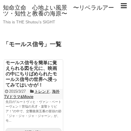
知命立命 心地よい風景 〜リベラルアー
ツ・知性と教養の海原〜
This is THE Shutou's SIGHT
「
モールス信号
」
一覧
モールス信号を簡単に覚
えられる図を元に、映画
の中にちりばめられたモ
ールス信号の世界へ浸っ
てみてはいかが！
2015/3/27
トレンド
,
海外
TVドラマ&Movie
先日の”ルートヴィヒ・ヴァン・ベート
ーヴェン！苦悩の天才・楽聖トリビ
ア！”の中で、交響曲第五番の冒頭の節
「ジャ・ジャ・ジャ・ジャーン」が、
モ...