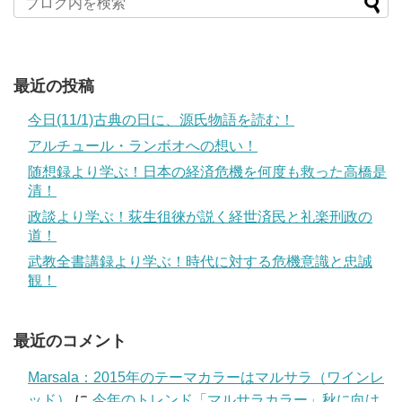
最近の投稿
今日(11/1)古典の日に、源氏物語を読む！
アルチュール・ランボオへの想い！
随想録より学ぶ！日本の経済危機を何度も救った高橋是
清！
政談より学ぶ！荻生徂徠が説く経世済民と礼楽刑政の
道！
武教全書講録より学ぶ！時代に対する危機意識と忠誠
観！
最近のコメント
Marsala：2015年のテーマカラーはマルサラ（ワインレ
ッド）
に
今年のトレンド「マルサラカラー」秋に向け