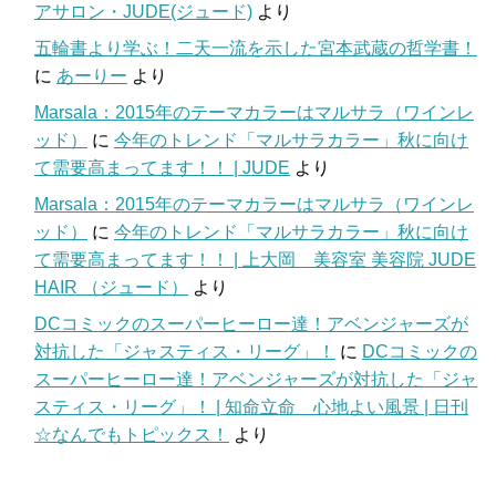
アサロン・JUDE(ジュード)
より
五輪書より学ぶ！二天一流を示した宮本武蔵の哲学書！
に
あーりー
より
Marsala：2015年のテーマカラーはマルサラ（ワインレ
ッド）
に
今年のトレンド「マルサラカラー」秋に向け
て需要高まってます！！ | JUDE
より
Marsala：2015年のテーマカラーはマルサラ（ワインレ
ッド）
に
今年のトレンド「マルサラカラー」秋に向け
て需要高まってます！！ | 上大岡 美容室 美容院 JUDE
HAIR （ジュード）
より
DCコミックのスーパーヒーロー達！アベンジャーズが
対抗した「ジャスティス・リーグ」！
に
DCコミックの
スーパーヒーロー達！アベンジャーズが対抗した「ジャ
スティス・リーグ」！ | 知命立命 心地よい風景 | 日刊
☆なんでもトピックス！
より