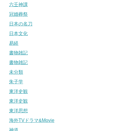
六壬神課
冠婚葬祭
日本の名刀
日本文化
易経
書物雑記
書物雑記
未分類
朱子学
東洋史観
東洋史観
東洋思想
海外TVドラマ&Movie
神道