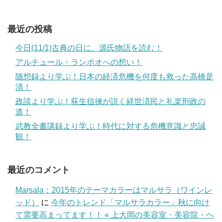
最近の投稿
今日(11/1)古典の日に、源氏物語を読む！
アルチュール・ランボオへの想い！
随想録より学ぶ！日本の経済危機を何度も救った高橋是
清！
政談より学ぶ！荻生徂徠が説く経世済民と礼楽刑政の
道！
武教全書講録より学ぶ！時代に対する危機意識と忠誠
観！
最近のコメント
Marsala：2015年のテーマカラーはマルサラ（ワインレ
ッド）
に
今年のトレンド「マルサラカラー」秋に向け
て需要高まってます！！ « 上大岡の美容室・美容院・ヘ