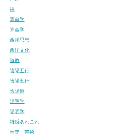
禅
算命学
算命学
西洋思想
西洋文化
道教
陰陽五行
陰陽五行
陰陽道
陽明学
陽明学
雑感あれこれ
音楽・芸術