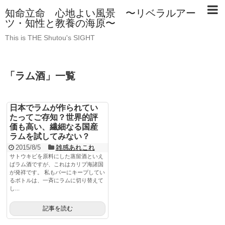
知命立命 心地よい風景 〜リベラルアー
ツ・知性と教養の海原〜
This is THE Shutou's SIGHT
「
ラム酒
」
一覧
日本でラムが作られてい
たってご存知？世界的評
価も高い、繊細なる国産
ラムを試してみない？
2015/8/5
雑感あれこれ
サトウキビを原料にした蒸留酒といえ
ばラム酒ですが、これはカリブ海諸国
が発祥です。 私もバーにキープしてい
るボトルは、一斉にラムに切り替えて
し...
記事を読む