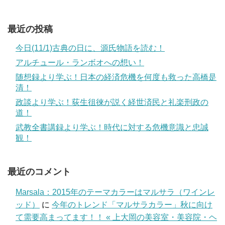
最近の投稿
今日(11/1)古典の日に、源氏物語を読む！
アルチュール・ランボオへの想い！
随想録より学ぶ！日本の経済危機を何度も救った高橋是
清！
政談より学ぶ！荻生徂徠が説く経世済民と礼楽刑政の
道！
武教全書講録より学ぶ！時代に対する危機意識と忠誠
観！
最近のコメント
Marsala：2015年のテーマカラーはマルサラ（ワインレ
ッド）
に
今年のトレンド「マルサラカラー」秋に向け
て需要高まってます！！ « 上大岡の美容室・美容院・ヘ