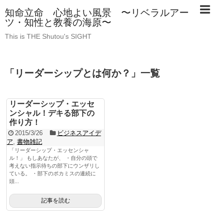
知命立命 心地よい風景 〜リベラルアー
ツ・知性と教養の海原〜
This is THE Shutou's SIGHT
「
リーダーシップとは何か？
」
一覧
リーダーシップ・エッセ
ンシャル！デキる部下の
作り方！
2015/3/26
ビジネスアイデ
ア
,
書物雑記
「リーダーシップ・エッセンシャ
ル！」 もしあなたが、 ・自分の頭で
考えない指示待ちの部下にウンザリし
ている。 ・部下のポカミスの連続に
頭...
記事を読む