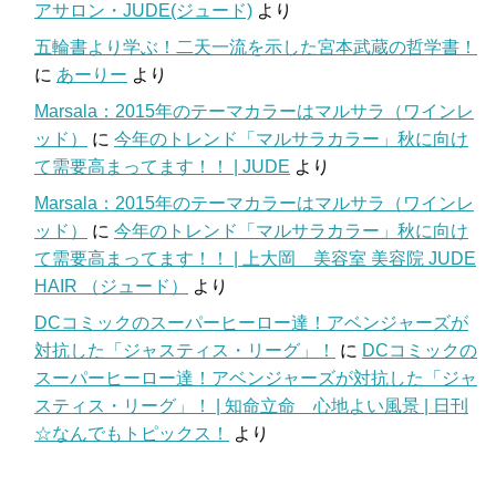
アサロン・JUDE(ジュード)
より
五輪書より学ぶ！二天一流を示した宮本武蔵の哲学書！
に
あーりー
より
Marsala：2015年のテーマカラーはマルサラ（ワインレ
ッド）
に
今年のトレンド「マルサラカラー」秋に向け
て需要高まってます！！ | JUDE
より
Marsala：2015年のテーマカラーはマルサラ（ワインレ
ッド）
に
今年のトレンド「マルサラカラー」秋に向け
て需要高まってます！！ | 上大岡 美容室 美容院 JUDE
HAIR （ジュード）
より
DCコミックのスーパーヒーロー達！アベンジャーズが
対抗した「ジャスティス・リーグ」！
に
DCコミックの
スーパーヒーロー達！アベンジャーズが対抗した「ジャ
スティス・リーグ」！ | 知命立命 心地よい風景 | 日刊
☆なんでもトピックス！
より