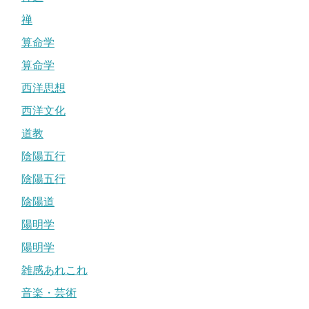
禅
算命学
算命学
西洋思想
西洋文化
道教
陰陽五行
陰陽五行
陰陽道
陽明学
陽明学
雑感あれこれ
音楽・芸術