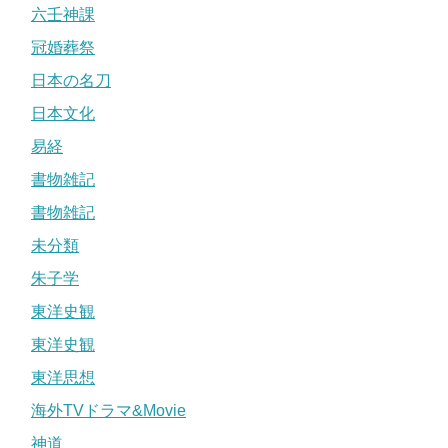
六壬神課
冠婚葬祭
日本の名刀
日本文化
易経
書物雑記
書物雑記
未分類
朱子学
東洋史観
東洋史観
東洋思想
海外TVドラマ&Movie
神道