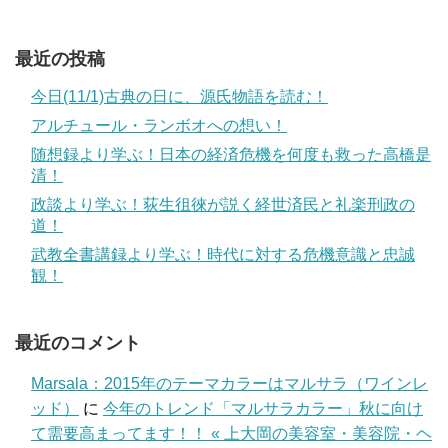
最近の投稿
今日(11/1)古典の日に、源氏物語を読む！
アルチュール・ランボオへの想い！
随想録より学ぶ！日本の経済危機を何度も救った高橋是
清！
政談より学ぶ！荻生徂徠が説く経世済民と礼楽刑政の
道！
武教全書講録より学ぶ！時代に対する危機意識と忠誠
観！
最近のコメント
Marsala：2015年のテーマカラーはマルサラ（ワインレ
ッド）
に
今年のトレンド「マルサラカラー」秋に向け
て需要高まってます！！ « 上大岡の美容室・美容院・ヘ