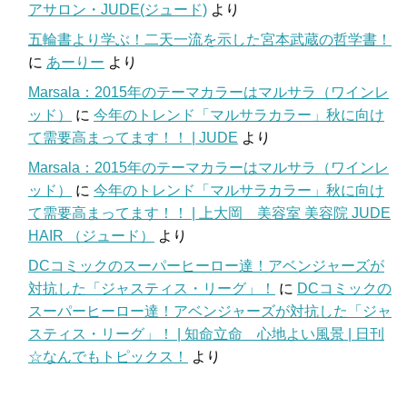
アサロン・JUDE(ジュード)
より
五輪書より学ぶ！二天一流を示した宮本武蔵の哲学書！
に
あーりー
より
Marsala：2015年のテーマカラーはマルサラ（ワインレ
ッド）
に
今年のトレンド「マルサラカラー」秋に向け
て需要高まってます！！ | JUDE
より
Marsala：2015年のテーマカラーはマルサラ（ワインレ
ッド）
に
今年のトレンド「マルサラカラー」秋に向け
て需要高まってます！！ | 上大岡 美容室 美容院 JUDE
HAIR （ジュード）
より
DCコミックのスーパーヒーロー達！アベンジャーズが
対抗した「ジャスティス・リーグ」！
に
DCコミックの
スーパーヒーロー達！アベンジャーズが対抗した「ジャ
スティス・リーグ」！ | 知命立命 心地よい風景 | 日刊
☆なんでもトピックス！
より