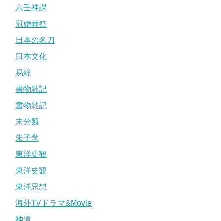
六壬神課
冠婚葬祭
日本の名刀
日本文化
易経
書物雑記
書物雑記
未分類
朱子学
東洋史観
東洋史観
東洋思想
海外TVドラマ&Movie
神道