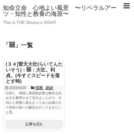
知命立命 心地よい風景 〜リベラルアー
ツ・知性と教養の海原〜
This is THE Shutou's SIGHT
「
䷡
」
一覧
(３４)雷天大壮(らいてんた
いそう)：䷡：大壮。利
貞。(今すぐスピードを落
とす時)
2015/6/20
儒教
,
易経
以前に、易経に最低限必要な解説を読
み方を整理させて頂きましたので、今
回から実際に易を占ってみた結果の六
十四卦の個々の解説を行っておきたい
と思...
記事を読む