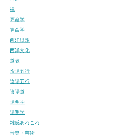
禅
算命学
算命学
西洋思想
西洋文化
道教
陰陽五行
陰陽五行
陰陽道
陽明学
陽明学
雑感あれこれ
音楽・芸術