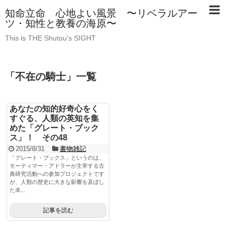
知命立命 心地よい風景 〜リベラルアー
ツ・知性と教養の海原〜
This is THE Shutou's SIGHT
「
不在の騎士
」
一覧
あなたの知的好奇心をく
すぐる、人類の英知を集
めた「グレート・ブック
ス」！ その48
2015/8/31
書物雑記
「グレート・ブックス」というのは、
モーティマー・アドラーが主宰する古
典研究活動への参加プロジェクトです
が、人類の歴史に大きな影響を及ぼし
た本...
記事を読む