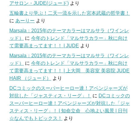
アサロン・JUDE(ジュード)
より
五輪書より学ぶ！二天一流を示した宮本武蔵の哲学書！
に
あーりー
より
Marsala：2015年のテーマカラーはマルサラ（ワインレ
ッド）
に
今年のトレンド「マルサラカラー」秋に向け
て需要高まってます！！ | JUDE
より
Marsala：2015年のテーマカラーはマルサラ（ワインレ
ッド）
に
今年のトレンド「マルサラカラー」秋に向け
て需要高まってます！！ | 上大岡 美容室 美容院 JUDE
HAIR （ジュード）
より
DCコミックのスーパーヒーロー達！アベンジャーズが
対抗した「ジャスティス・リーグ」！
に
DCコミックの
スーパーヒーロー達！アベンジャーズが対抗した「ジャ
スティス・リーグ」！ | 知命立命 心地よい風景 | 日刊
☆なんでもトピックス！
より