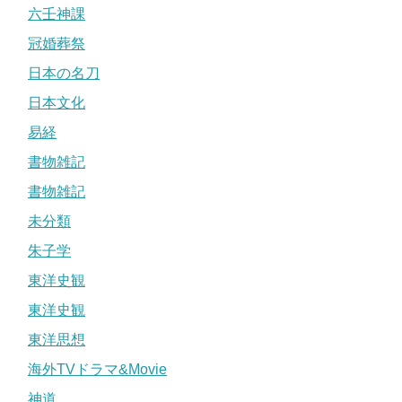
六壬神課
冠婚葬祭
日本の名刀
日本文化
易経
書物雑記
書物雑記
未分類
朱子学
東洋史観
東洋史観
東洋思想
海外TVドラマ&Movie
神道