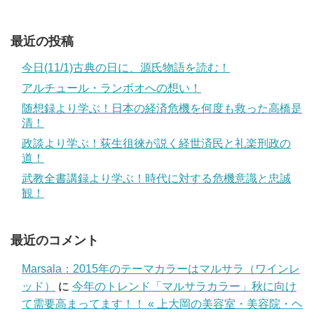
最近の投稿
今日(11/1)古典の日に、源氏物語を読む！
アルチュール・ランボオへの想い！
随想録より学ぶ！日本の経済危機を何度も救った高橋是
清！
政談より学ぶ！荻生徂徠が説く経世済民と礼楽刑政の
道！
武教全書講録より学ぶ！時代に対する危機意識と忠誠
観！
最近のコメント
Marsala：2015年のテーマカラーはマルサラ（ワインレ
ッド）
に
今年のトレンド「マルサラカラー」秋に向け
て需要高まってます！！ « 上大岡の美容室・美容院・ヘ