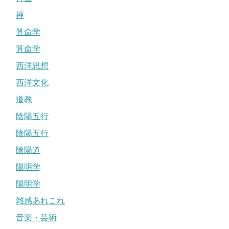
禅
算命学
算命学
西洋思想
西洋文化
道教
陰陽五行
陰陽五行
陰陽道
陽明学
陽明学
雑感あれこれ
音楽・芸術