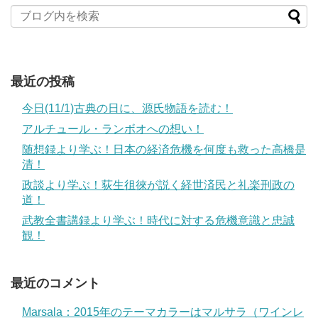
最近の投稿
今日(11/1)古典の日に、源氏物語を読む！
アルチュール・ランボオへの想い！
随想録より学ぶ！日本の経済危機を何度も救った高橋是
清！
政談より学ぶ！荻生徂徠が説く経世済民と礼楽刑政の
道！
武教全書講録より学ぶ！時代に対する危機意識と忠誠
観！
最近のコメント
Marsala：2015年のテーマカラーはマルサラ（ワインレ