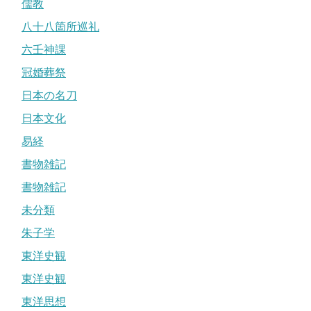
儒教
八十八箇所巡礼
六壬神課
冠婚葬祭
日本の名刀
日本文化
易経
書物雑記
書物雑記
未分類
朱子学
東洋史観
東洋史観
東洋思想