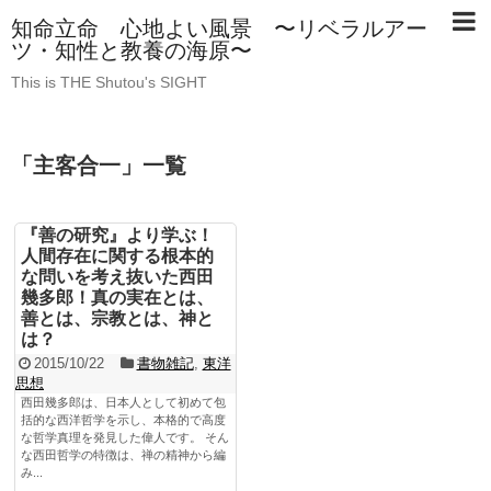
知命立命 心地よい風景 〜リベラルアー
ツ・知性と教養の海原〜
This is THE Shutou's SIGHT
「
主客合一
」
一覧
『善の研究』より学ぶ！
人間存在に関する根本的
な問いを考え抜いた西田
幾多郎！真の実在とは、
善とは、宗教とは、神と
は？
2015/10/22
書物雑記
,
東洋
思想
西田幾多郎は、日本人として初めて包
括的な西洋哲学を示し、本格的で高度
な哲学真理を発見した偉人です。 そん
な西田哲学の特徴は、禅の精神から編
み...