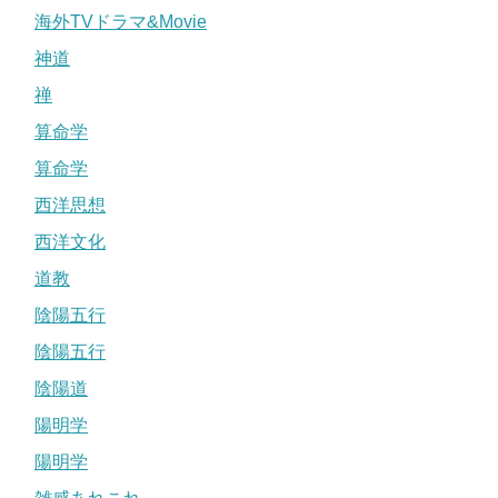
海外TVドラマ&Movie
神道
禅
算命学
算命学
西洋思想
西洋文化
道教
陰陽五行
陰陽五行
陰陽道
陽明学
陽明学