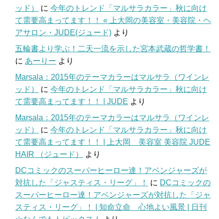
ッド）
に
今年のトレンド「マルサラカラー」秋に向け
て需要高まってます！！ « 上大岡の美容室・美容院・ヘ
アサロン・JUDE(ジュード)
より
五輪書より学ぶ！二天一流を示した宮本武蔵の哲学書！
に
あーりー
より
Marsala：2015年のテーマカラーはマルサラ（ワインレ
ッド）
に
今年のトレンド「マルサラカラー」秋に向け
て需要高まってます！！ | JUDE
より
Marsala：2015年のテーマカラーはマルサラ（ワインレ
ッド）
に
今年のトレンド「マルサラカラー」秋に向け
て需要高まってます！！ | 上大岡 美容室 美容院 JUDE
HAIR （ジュード）
より
DCコミックのスーパーヒーロー達！アベンジャーズが
対抗した「ジャスティス・リーグ」！
に
DCコミックの
スーパーヒーロー達！アベンジャーズが対抗した「ジャ
スティス・リーグ」！ | 知命立命 心地よい風景 | 日刊