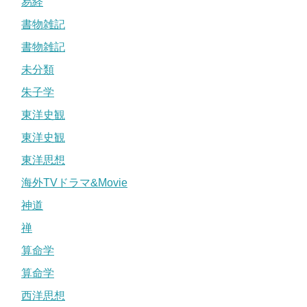
易経
書物雑記
書物雑記
未分類
朱子学
東洋史観
東洋史観
東洋思想
海外TVドラマ&Movie
神道
禅
算命学
算命学
西洋思想