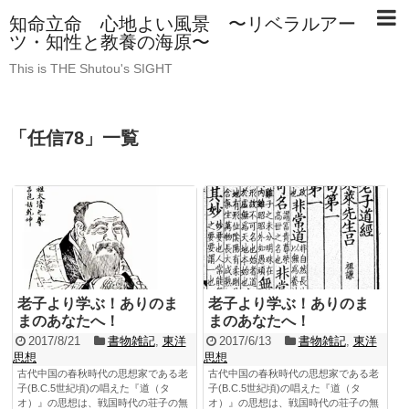
知命立命 心地よい風景 〜リベラルアー
ツ・知性と教養の海原〜
This is THE Shutou's SIGHT
「
任信78
」
一覧
老子より学ぶ！ありのま
老子より学ぶ！ありのま
まのあなたへ！
まのあなたへ！
2017/8/21
書物雑記
,
東洋
2017/6/13
書物雑記
,
東洋
思想
思想
古代中国の春秋時代の思想家である老
古代中国の春秋時代の思想家である老
子(B.C.5世紀頃)の唱えた『道（タ
子(B.C.5世紀頃)の唱えた『道（タ
オ）』の思想は、戦国時代の荘子の無
オ）』の思想は、戦国時代の荘子の無