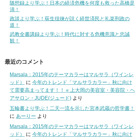
随想録より学ぶ！日本の経済危機を何度も救った高橋是
清！
政談より学ぶ！荻生徂徠が説く経世済民と礼楽刑政の
道！
武教全書講録より学ぶ！時代に対する危機意識と忠誠
観！
最近のコメント
Marsala：2015年のテーマカラーはマルサラ（ワインレ
ッド）
に
今年のトレンド「マルサラカラー」秋に向け
て需要高まってます！！ « 上大岡の美容室・美容院・ヘ
アサロン・JUDE(ジュード)
より
五輪書より学ぶ！二天一流を示した宮本武蔵の哲学書！
に
あーりー
より
Marsala：2015年のテーマカラーはマルサラ（ワインレ
ッド）
に
今年のトレンド「マルサラカラー」秋に向け