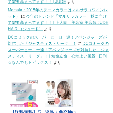
て需要高まってます！！ | JUDE
より
Marsala：2015年のテーマカラーはマルサラ（ワインレ
ッド）
に
今年のトレンド「マルサラカラー」秋に向け
て需要高まってます！！ | 上大岡 美容室 美容院 JUDE
HAIR （ジュード）
より
DCコミックのスーパーヒーロー達！アベンジャーズが
対抗した「ジャスティス・リーグ」！
に
DCコミックの
スーパーヒーロー達！アベンジャーズが対抗した「ジャ
スティス・リーグ」！ | 知命立命 心地よい風景 | 日刊
☆なんでもトピックス！
より