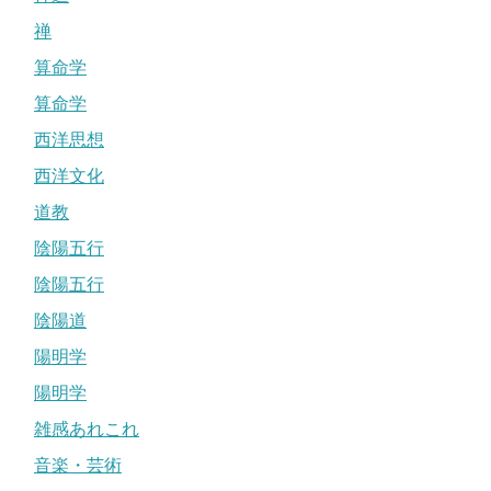
禅
算命学
算命学
西洋思想
西洋文化
道教
陰陽五行
陰陽五行
陰陽道
陽明学
陽明学
雑感あれこれ
音楽・芸術