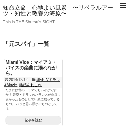
知命立命 心地よい風景 〜リベラルアー
ツ・知性と教養の海原〜
This is THE Shutou's SIGHT
「
元スパイ
」
一覧
Miami Vice：マイアミ・
バイスの楽曲に溺れなが
ら。
2014/12/12
海外TVドラマ
&Movie
,
雑感あれこれ
たまには昔のドラマでもいかがです
か？ 音楽とドラマのバランスが非常に
良かったものとして印象に残っている
もの。 パッと思い浮かぶものとして
は...
記事を読む