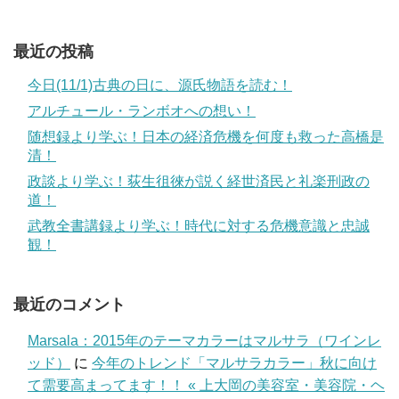
最近の投稿
今日(11/1)古典の日に、源氏物語を読む！
アルチュール・ランボオへの想い！
随想録より学ぶ！日本の経済危機を何度も救った高橋是
清！
政談より学ぶ！荻生徂徠が説く経世済民と礼楽刑政の
道！
武教全書講録より学ぶ！時代に対する危機意識と忠誠
観！
最近のコメント
Marsala：2015年のテーマカラーはマルサラ（ワインレ
ッド）
に
今年のトレンド「マルサラカラー」秋に向け
て需要高まってます！！ « 上大岡の美容室・美容院・ヘ