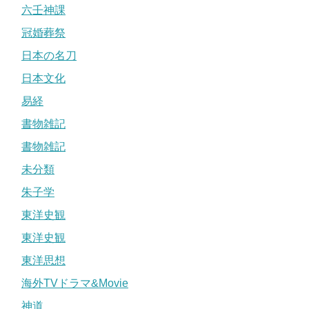
六壬神課
冠婚葬祭
日本の名刀
日本文化
易経
書物雑記
書物雑記
未分類
朱子学
東洋史観
東洋史観
東洋思想
海外TVドラマ&Movie
神道