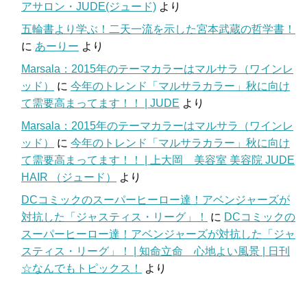
アサロン・JUDE(ジュード)
より
五輪書より学ぶ！二天一流を示した宮本武蔵の哲学書！
に
あーりー
より
Marsala：2015年のテーマカラーはマルサラ（ワインレ
ッド）
に
今年のトレンド「マルサラカラー」秋に向け
て需要高まってます！！ | JUDE
より
Marsala：2015年のテーマカラーはマルサラ（ワインレ
ッド）
に
今年のトレンド「マルサラカラー」秋に向け
て需要高まってます！！ | 上大岡 美容室 美容院 JUDE
HAIR （ジュード）
より
DCコミックのスーパーヒーロー達！アベンジャーズが
対抗した「ジャスティス・リーグ」！
に
DCコミックの
スーパーヒーロー達！アベンジャーズが対抗した「ジャ
スティス・リーグ」！ | 知命立命 心地よい風景 | 日刊
☆なんでもトピックス！
より