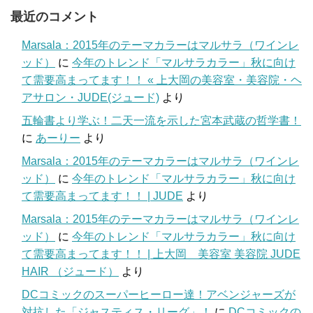
最近のコメント
Marsala：2015年のテーマカラーはマルサラ（ワインレ
ッド）
に
今年のトレンド「マルサラカラー」秋に向け
て需要高まってます！！ « 上大岡の美容室・美容院・ヘ
アサロン・JUDE(ジュード)
より
五輪書より学ぶ！二天一流を示した宮本武蔵の哲学書！
に
あーりー
より
Marsala：2015年のテーマカラーはマルサラ（ワインレ
ッド）
に
今年のトレンド「マルサラカラー」秋に向け
て需要高まってます！！ | JUDE
より
Marsala：2015年のテーマカラーはマルサラ（ワインレ
ッド）
に
今年のトレンド「マルサラカラー」秋に向け
て需要高まってます！！ | 上大岡 美容室 美容院 JUDE
HAIR （ジュード）
より
DCコミックのスーパーヒーロー達！アベンジャーズが
対抗した「ジャスティス・リーグ」！
に
DCコミックの