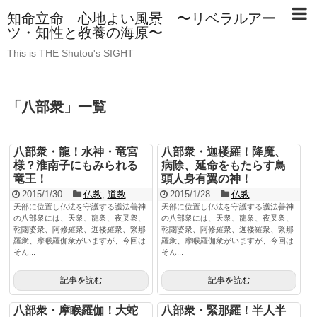
知命立命 心地よい風景 〜リベラルアー
ツ・知性と教養の海原〜
This is THE Shutou's SIGHT
「
八部衆
」
一覧
八部衆・龍！水神・竜宮
八部衆・迦楼羅！降魔、
様？淮南子にもみられる
病除、延命をもたらす鳥
竜王！
頭人身有翼の神！
2015/1/30
仏教
,
道教
2015/1/28
仏教
天部に位置し仏法を守護する護法善神
天部に位置し仏法を守護する護法善神
の八部衆には、天衆、龍衆、夜叉衆、
の八部衆には、天衆、龍衆、夜叉衆、
乾闥婆衆、阿修羅衆、迦楼羅衆、緊那
乾闥婆衆、阿修羅衆、迦楼羅衆、緊那
羅衆、摩睺羅伽衆がいますが、今回は
羅衆、摩睺羅伽衆がいますが、今回は
そん...
そん...
記事を読む
記事を読む
八部衆・摩睺羅伽！大蛇
八部衆・緊那羅！半人半