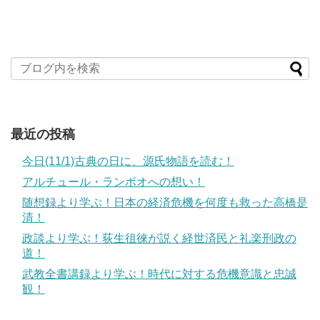
最近の投稿
今日(11/1)古典の日に、源氏物語を読む！
アルチュール・ランボオへの想い！
随想録より学ぶ！日本の経済危機を何度も救った高橋是
清！
政談より学ぶ！荻生徂徠が説く経世済民と礼楽刑政の
道！
武教全書講録より学ぶ！時代に対する危機意識と忠誠
観！