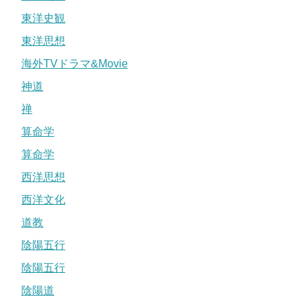
東洋史観
東洋思想
海外TVドラマ&Movie
神道
禅
算命学
算命学
西洋思想
西洋文化
道教
陰陽五行
陰陽五行
陰陽道