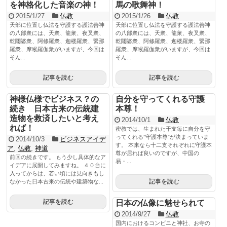
を神格化した音楽の神！
馬の歌舞神！
2015/1/27
仏教
2015/1/26
仏教
天部に位置し仏法を守護する護法善神
天部に位置し仏法を守護する護法善神
の八部衆には、天衆、龍衆、夜叉衆、
の八部衆には、天衆、龍衆、夜叉衆、
乾闥婆衆、阿修羅衆、迦楼羅衆、緊那
乾闥婆衆、阿修羅衆、迦楼羅衆、緊那
羅衆、摩睺羅伽衆がいますが、今回は
羅衆、摩睺羅伽衆がいますが、今回は
そん...
そん...
記事を読む
記事を読む
神様仏様でビジネス？の
自分を守ってくれる守護
続き 日本古来の伝統建
本尊！
造物を救済したいと考え
2014/10/1
仏教
れば！
密教では、生まれた干支毎に自分を守
ってくれる”守護本尊”が決まっていま
2014/10/3
ビジネスアイデ
す。 本来なら十二支それぞれに守護本
ア
,
仏教
,
神道
尊が居れば良いのですが、中国の
前回の続きです。 もう少し具体的なア
易・...
イデアに展開してみますね。 ４０台に
入ってからは、若い頃には見向きもし
記事を読む
なかった日本古来の伝統や建築物な...
記事を読む
日本の仏像に魅せられて
2014/9/27
仏教
国内におけるコンビニと神社、お寺の