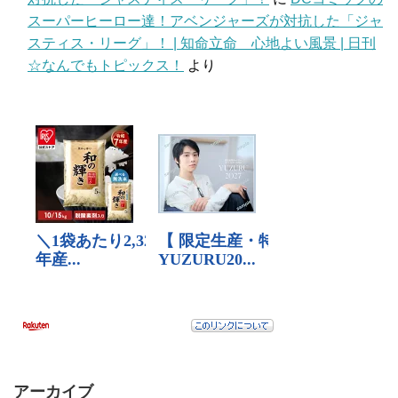
スーパーヒーロー達！アベンジャーズが対抗した「ジャ
スティス・リーグ」！ | 知命立命 心地よい風景 | 日刊
☆なんでもトピックス！
より
アーカイブ