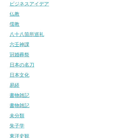
ビジネスアイデア
仏教
儒教
八十八箇所巡礼
六壬神課
冠婚葬祭
日本の名刀
日本文化
易経
書物雑記
書物雑記
未分類
朱子学
東洋史観