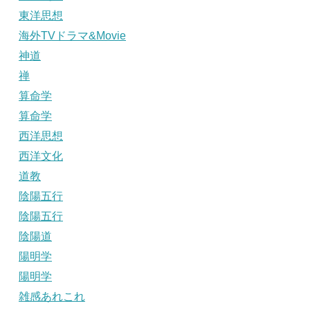
東洋思想
海外TVドラマ&Movie
神道
禅
算命学
算命学
西洋思想
西洋文化
道教
陰陽五行
陰陽五行
陰陽道
陽明学
陽明学
雑感あれこれ