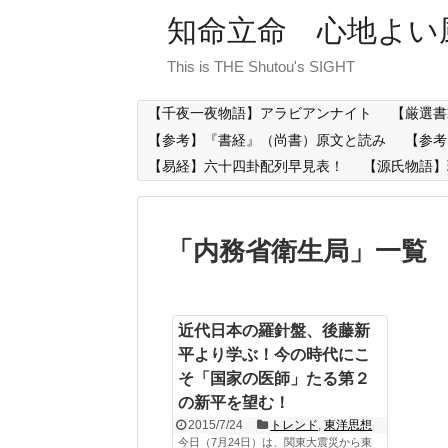
知命立命 心地よい
This is THE Shutou's SIGHT
【千夜一夜物語】アラビアンナイト
【厳選書
【参考】『書経』（尚書）原文と読み
【参考
【易経】六十四卦配列早見表！
【源氏物語】
「
内務省衛生局
」
一覧
近代日本の羅針盤、後藤新
平より学ぶ！今の時代にこ
そ「国家の医師」たる第２
の新平を望む！
2015/7/24
トレンド
,
東洋思想
今日（7月24日）は、関東大震災から東