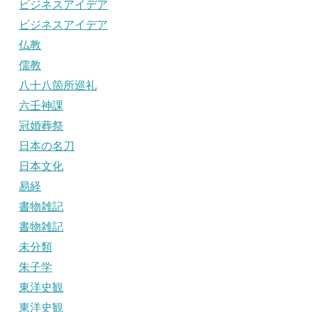
ビジネスアイデア
ビジネスアイデア
仏教
儒教
八十八箇所巡礼
六壬神課
冠婚葬祭
日本の名刀
日本文化
易経
書物雑記
書物雑記
未分類
朱子学
東洋史観
東洋史観