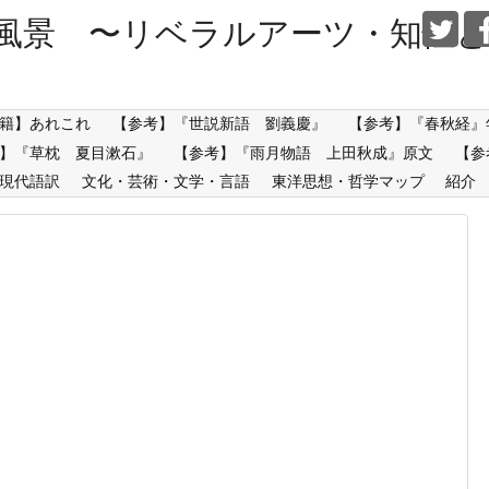
風景 〜リベラルアーツ・知性と
籍】あれこれ
【参考】『世説新語 劉義慶』
【参考】『春秋経』
】『草枕 夏目漱石』
【参考】『雨月物語 上田秋成』原文
【参
現代語訳
文化・芸術・文学・言語
東洋思想・哲学マップ
紹介