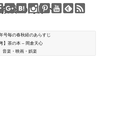
教養の海原〜
年号毎の春秋経のあらすじ
考】茶の本 – 岡倉天心
音楽・映画・娯楽