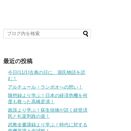
最近の投稿
今日(11/1)古典の日に、源氏物語を読
む！
アルチュール・ランボオへの想い！
随想録より学ぶ！日本の経済危機を何
度も救った高橋是清！
政談より学ぶ！荻生徂徠が説く経世済
民と礼楽刑政の道！
武教全書講録より学ぶ！時代に対する
危機意識と忠誠観！