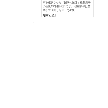
京を復興させた「国家の医師」後藤新平
の生誕158回目の日です。 後藤新平は苦
学して医師となり、その後...
記事を読む