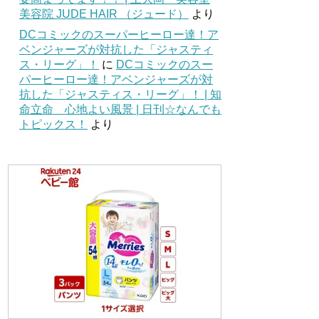
美容院 JUDE HAIR （ジュード）
より
DCコミックのスーパーヒーロー達！ア
ベンジャーズが対抗した「ジャスティ
ス・リーグ」！
に
DCコミックのスー
パーヒーロー達！アベンジャーズが対
抗した「ジャスティス・リーグ」！ | 知
命立命 心地よい風景 | 日刊☆なんでも
トピックス！
より