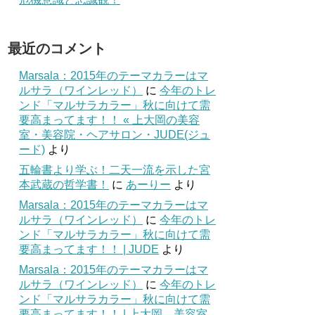
最近のコメント
Marsala：2015年のテーマカラーはマ
ルサラ（ワインレッド）
に
今年のトレ
ンド「マルサラカラー」秋に向けて需
要高まってます！！ « 上大岡の美容
室・美容院・ヘアサロン・JUDE(ジュ
ード)
より
五輪書より学ぶ！二天一流を示した宮
本武蔵の哲学書！
に
あーりー
より
Marsala：2015年のテーマカラーはマ
ルサラ（ワインレッド）
に
今年のトレ
ンド「マルサラカラー」秋に向けて需
要高まってます！！ | JUDE
より
Marsala：2015年のテーマカラーはマ
ルサラ（ワインレッド）
に
今年のトレ
ンド「マルサラカラー」秋に向けて需
要高まってます！！ | 上大岡 美容室