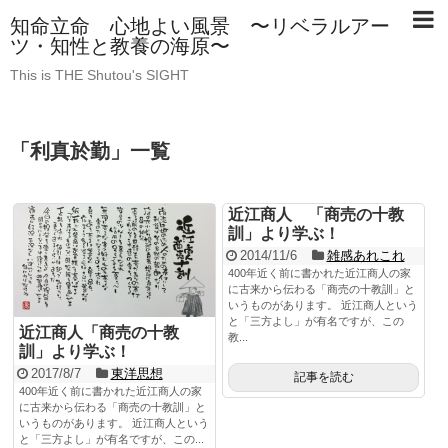
知命立命 心地よい風景 〜リベラルアー
ツ・知性と教養の海原〜
This is THE Shutou's SIGHT
「
利真於勤
」
一覧
近江商人 「商売の十教
訓」より学ぶ！
2014/11/6
雑感あれこれ
400年近く前に書かれた近江商人の家
に古来から伝わる「商売の十教訓」と
いうものがあります。 近江商人という
と「三方よし」が有名ですが、この
近江商人「商売の十教
教...
訓」より学ぶ！
2017/8/7
東洋思想
記事を読む
400年近く前に書かれた近江商人の家
に古来から伝わる「商売の十教訓」と
いうものがあります。 近江商人という
と「三方よし」が有名ですが、この...