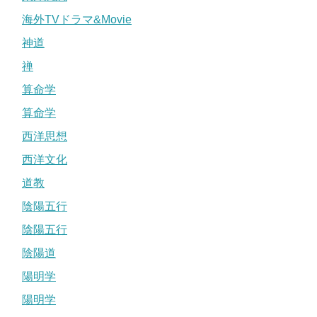
海外TVドラマ&Movie
神道
禅
算命学
算命学
西洋思想
西洋文化
道教
陰陽五行
陰陽五行
陰陽道
陽明学
陽明学