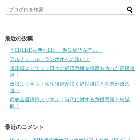
最近の投稿
今日(11/1)古典の日に、源氏物語を読む！
アルチュール・ランボオへの想い！
随想録より学ぶ！日本の経済危機を何度も救った高橋是
清！
政談より学ぶ！荻生徂徠が説く経世済民と礼楽刑政の
道！
武教全書講録より学ぶ！時代に対する危機意識と忠誠
観！
最近のコメント
Marsala：2015年のテーマカラーはマルサラ（ワインレ