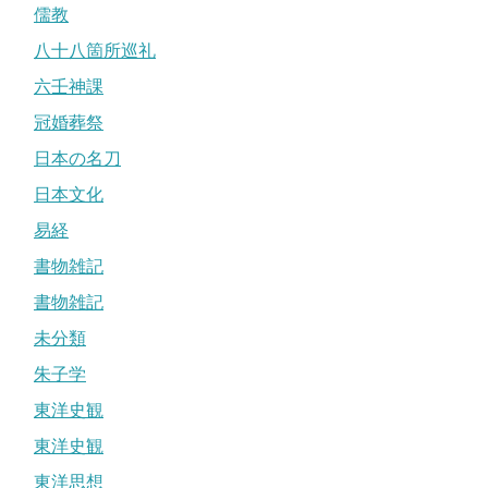
儒教
八十八箇所巡礼
六壬神課
冠婚葬祭
日本の名刀
日本文化
易経
書物雑記
書物雑記
未分類
朱子学
東洋史観
東洋史観
東洋思想