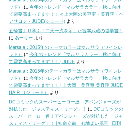
ッド）
に
今年のトレンド「マルサラカラー」秋に向け
て需要高まってます！！ « 上大岡の美容室・美容院・ヘ
アサロン・JUDE(ジュード)
より
五輪書より学ぶ！二天一流を示した宮本武蔵の哲学書！
に
あーりー
より
Marsala：2015年のテーマカラーはマルサラ（ワインレ
ッド）
に
今年のトレンド「マルサラカラー」秋に向け
て需要高まってます！！ | JUDE
より
Marsala：2015年のテーマカラーはマルサラ（ワインレ
ッド）
に
今年のトレンド「マルサラカラー」秋に向け
て需要高まってます！！ | 上大岡 美容室 美容院 JUDE
HAIR （ジュード）
より
DCコミックのスーパーヒーロー達！アベンジャーズが
対抗した「ジャスティス・リーグ」！
に
DCコミックの
スーパーヒーロー達！アベンジャーズが対抗した「ジャ
スティス・リーグ」！ | 知命立命 心地よい風景 | 日刊