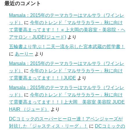
最近のコメント
Marsala：2015年のテーマカラーはマルサラ（ワインレ
ッド）
に
今年のトレンド「マルサラカラー」秋に向け
て需要高まってます！！ « 上大岡の美容室・美容院・ヘ
アサロン・JUDE(ジュード)
より
五輪書より学ぶ！二天一流を示した宮本武蔵の哲学書！
に
あーりー
より
Marsala：2015年のテーマカラーはマルサラ（ワインレ
ッド）
に
今年のトレンド「マルサラカラー」秋に向け
て需要高まってます！！ | JUDE
より
Marsala：2015年のテーマカラーはマルサラ（ワインレ
ッド）
に
今年のトレンド「マルサラカラー」秋に向け
て需要高まってます！！ | 上大岡 美容室 美容院 JUDE
HAIR （ジュード）
より
DCコミックのスーパーヒーロー達！アベンジャーズが
対抗した「ジャスティス・リーグ」！
に
DCコミックの