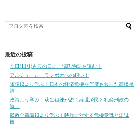
最近の投稿
今日(11/1)古典の日に、源氏物語を読む！
アルチュール・ランボオへの想い！
随想録より学ぶ！日本の経済危機を何度も救った高橋是
清！
政談より学ぶ！荻生徂徠が説く経世済民と礼楽刑政の
道！
武教全書講録より学ぶ！時代に対する危機意識と忠誠
観！