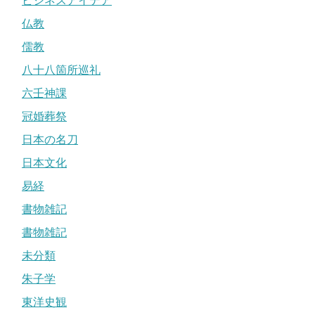
ビジネスアイデア
仏教
儒教
八十八箇所巡礼
六壬神課
冠婚葬祭
日本の名刀
日本文化
易経
書物雑記
書物雑記
未分類
朱子学
東洋史観