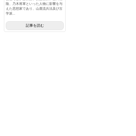
陰、乃木将軍といった人物に影響を与
えた思想家であり、山鹿流兵法及び古
学派...
記事を読む