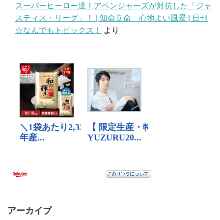
スーパーヒーロー達！アベンジャーズが対抗した「ジャ
スティス・リーグ」！ | 知命立命 心地よい風景 | 日刊
☆なんでもトピックス！
より
アーカイブ