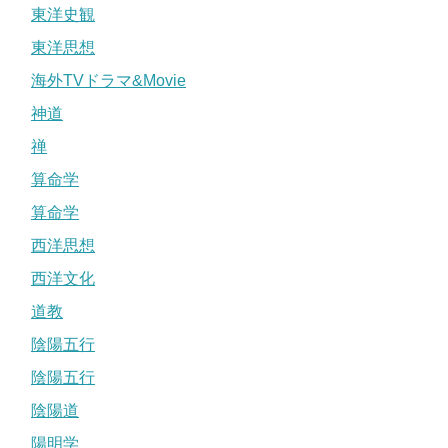
東洋史観
東洋思想
海外TVドラマ&Movie
神道
禅
算命学
算命学
西洋思想
西洋文化
道教
陰陽五行
陰陽五行
陰陽道
陽明学