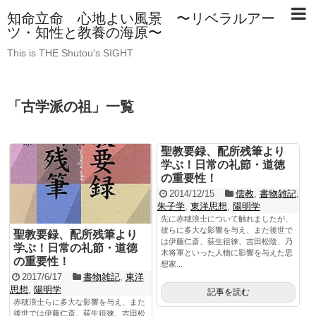
知命立命 心地よい風景 〜リベラルアー
ツ・知性と教養の海原〜
This is THE Shutou's SIGHT
「
古学派の祖
」
一覧
聖教要録、配所残筆より
学ぶ！日常の礼節・道徳
の重要性！
2014/12/15
儒教
,
書物雑記
,
朱子学
,
東洋思想
,
陽明学
先に赤穂浪士について触れましたが、
彼らに多大な影響を与え、また後世で
聖教要録、配所残筆より
は伊藤仁斎、荻生徂徠、吉田松陰、乃
学ぶ！日常の礼節・道徳
木将軍といった人物に影響を与えた思
の重要性！
想家...
2017/6/17
書物雑記
,
東洋
思想
,
陽明学
記事を読む
赤穂浪士らに多大な影響を与え、また
後世では伊藤仁斎、荻生徂徠、吉田松