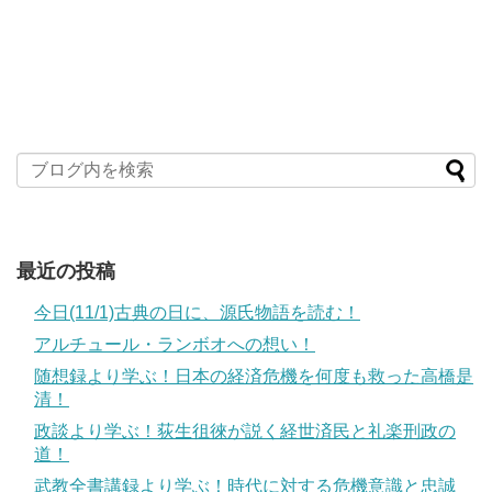
最近の投稿
今日(11/1)古典の日に、源氏物語を読む！
アルチュール・ランボオへの想い！
随想録より学ぶ！日本の経済危機を何度も救った高橋是
清！
政談より学ぶ！荻生徂徠が説く経世済民と礼楽刑政の
道！
武教全書講録より学ぶ！時代に対する危機意識と忠誠