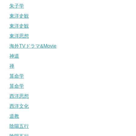
朱子学
東洋史観
東洋史観
東洋思想
海外TVドラマ&Movie
神道
禅
算命学
算命学
西洋思想
西洋文化
道教
陰陽五行