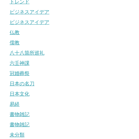
トレンド
ビジネスアイデア
ビジネスアイデア
仏教
儒教
八十八箇所巡礼
六壬神課
冠婚葬祭
日本の名刀
日本文化
易経
書物雑記
書物雑記
未分類