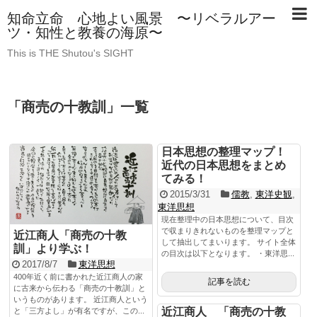
知命立命 心地よい風景 〜リベラルアー
ツ・知性と教養の海原〜
This is THE Shutou's SIGHT
「
商売の十教訓
」
一覧
日本思想の整理マップ！
近代の日本思想をまとめ
てみる！
2015/3/31
儒教
,
東洋史観
,
東洋思想
現在整理中の日本思想について、目次
で収まりきれないものを整理マップと
近江商人「商売の十教
して抽出してまいります。 サイト全体
訓」より学ぶ！
の目次は以下となります。 ・東洋思...
2017/8/7
東洋思想
400年近く前に書かれた近江商人の家
記事を読む
に古来から伝わる「商売の十教訓」と
いうものがあります。 近江商人という
近江商人 「商売の十教
と「三方よし」が有名ですが、この...