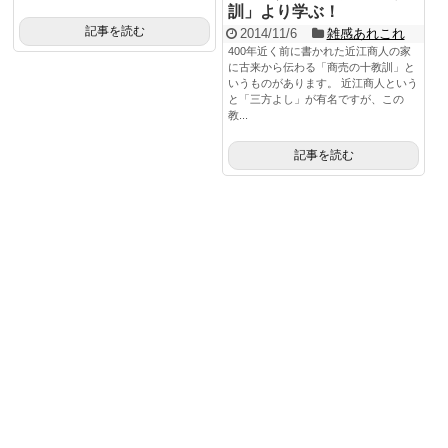
訓」より学ぶ！
記事を読む
2014/11/6
雑感あれこれ
400年近く前に書かれた近江商人の家
に古来から伝わる「商売の十教訓」と
いうものがあります。 近江商人という
と「三方よし」が有名ですが、この
教...
記事を読む