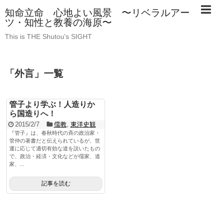
知命立命 心地よい風景 〜リベラルアー
ツ・知性と教養の海原〜
This is THE Shutou's SIGHT
「
外言
」
一覧
管子より学ぶ！人造りか
ら国造りへ！
2015/2/7
儒教
,
東洋史観
『管子』は、春秋時代の斉の政治家・
管仲の著書だと伝えられているが、世
運に応じて適切有効な道を説いたもの
で、政治・経済・文化などが儒家、道
家、...
記事を読む