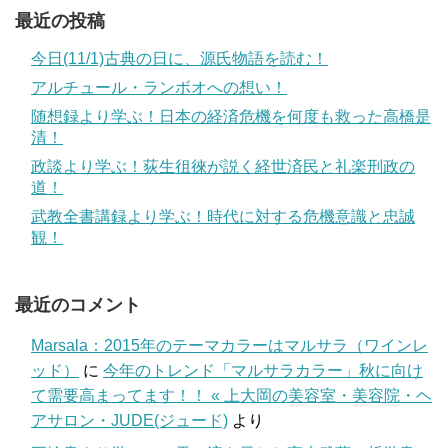
最近の投稿
今日(11/1)古典の日に、源氏物語を読む！
アルチュール・ランボオへの想い！
随想録より学ぶ！日本の経済危機を何度も救った高橋是
清！
政談より学ぶ！荻生徂徠が説く経世済民と礼楽刑政の
道！
武教全書講録より学ぶ！時代に対する危機意識と忠誠
観！
最近のコメント
Marsala：2015年のテーマカラーはマルサラ（ワインレ
ッド）
に
今年のトレンド「マルサラカラー」秋に向け
て需要高まってます！！ « 上大岡の美容室・美容院・ヘ
アサロン・JUDE(ジュード)
より