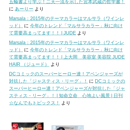
五輪書より学ぶ！二天一流を示した宮本武蔵の哲学書！
に
あーりー
より
Marsala：2015年のテーマカラーはマルサラ（ワインレ
ッド）
に
今年のトレンド「マルサラカラー」秋に向け
て需要高まってます！！ | JUDE
より
Marsala：2015年のテーマカラーはマルサラ（ワインレ
ッド）
に
今年のトレンド「マルサラカラー」秋に向け
て需要高まってます！！ | 上大岡 美容室 美容院 JUDE
HAIR （ジュード）
より
DCコミックのスーパーヒーロー達！アベンジャーズが
対抗した「ジャスティス・リーグ」！
に
DCコミックの
スーパーヒーロー達！アベンジャーズが対抗した「ジャ
スティス・リーグ」！ | 知命立命 心地よい風景 | 日刊
☆なんでもトピックス！
より