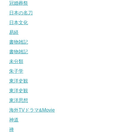
冠婚葬祭
日本の名刀
日本文化
易経
書物雑記
書物雑記
未分類
朱子学
東洋史観
東洋史観
東洋思想
海外TVドラマ&Movie
神道
禅