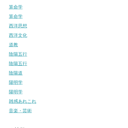
算命学
算命学
西洋思想
西洋文化
道教
陰陽五行
陰陽五行
陰陽道
陽明学
陽明学
雑感あれこれ
音楽・芸術