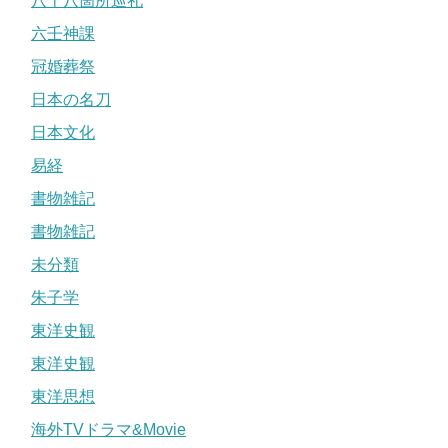
八十八箇所巡礼
六壬神課
冠婚葬祭
日本の名刀
日本文化
易経
書物雑記
書物雑記
未分類
朱子学
東洋史観
東洋史観
東洋思想
海外TVドラマ&Movie