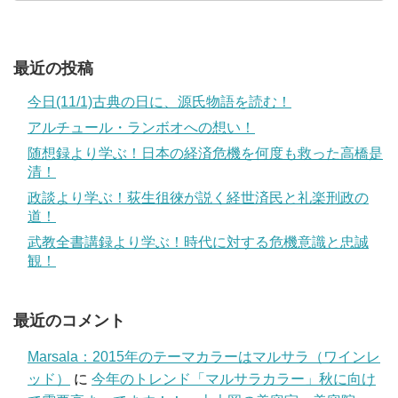
最近の投稿
今日(11/1)古典の日に、源氏物語を読む！
アルチュール・ランボオへの想い！
随想録より学ぶ！日本の経済危機を何度も救った高橋是
清！
政談より学ぶ！荻生徂徠が説く経世済民と礼楽刑政の
道！
武教全書講録より学ぶ！時代に対する危機意識と忠誠
観！
最近のコメント
Marsala：2015年のテーマカラーはマルサラ（ワインレ
ッド）
に
今年のトレンド「マルサラカラー」秋に向け