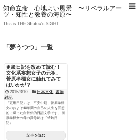
知命立命 心地よい風景 〜リベラルアー
ツ・知性と教養の海原〜
This is THE Shutou's SIGHT
「
夢うつつ
」
一覧
更級日記を改めて読む！
文化系妄想女子の元祖、
菅原孝標女に触れてみて
はいかが？
2015/3/10
日本文化
,
書物
雑記
『更級日記』は、平安中期、菅原孝標
女のおよそ40年間の自己の人生を回想
的に綴った自叙伝的日記文学です。 菅
原孝標女の母の異母姉は『蜻蛉日
記』...
記事を読む