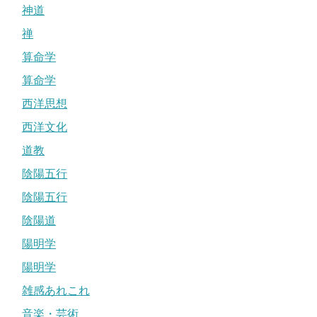
神道
禅
算命学
算命学
西洋思想
西洋文化
道教
陰陽五行
陰陽五行
陰陽道
陽明学
陽明学
雑感あれこれ
音楽・芸術