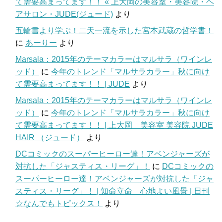
て需要高まってます！！ « 上大岡の美容室・美容院・ヘ
アサロン・JUDE(ジュード)
より
五輪書より学ぶ！二天一流を示した宮本武蔵の哲学書！
に
あーりー
より
Marsala：2015年のテーマカラーはマルサラ（ワインレ
ッド）
に
今年のトレンド「マルサラカラー」秋に向け
て需要高まってます！！ | JUDE
より
Marsala：2015年のテーマカラーはマルサラ（ワインレ
ッド）
に
今年のトレンド「マルサラカラー」秋に向け
て需要高まってます！！ | 上大岡 美容室 美容院 JUDE
HAIR （ジュード）
より
DCコミックのスーパーヒーロー達！アベンジャーズが
対抗した「ジャスティス・リーグ」！
に
DCコミックの
スーパーヒーロー達！アベンジャーズが対抗した「ジャ
スティス・リーグ」！ | 知命立命 心地よい風景 | 日刊
☆なんでもトピックス！
より