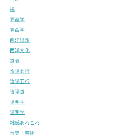
禅
算命学
算命学
西洋思想
西洋文化
道教
陰陽五行
陰陽五行
陰陽道
陽明学
陽明学
雑感あれこれ
音楽・芸術