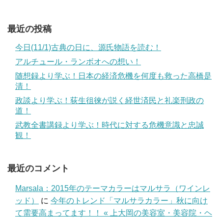
最近の投稿
今日(11/1)古典の日に、源氏物語を読む！
アルチュール・ランボオへの想い！
随想録より学ぶ！日本の経済危機を何度も救った高橋是
清！
政談より学ぶ！荻生徂徠が説く経世済民と礼楽刑政の
道！
武教全書講録より学ぶ！時代に対する危機意識と忠誠
観！
最近のコメント
Marsala：2015年のテーマカラーはマルサラ（ワインレ
ッド）
に
今年のトレンド「マルサラカラー」秋に向け
て需要高まってます！！ « 上大岡の美容室・美容院・ヘ