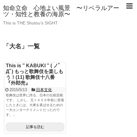
知命立命 心地よい風景 〜リベラルアー
ツ・知性と教養の海原〜
This is THE Shutou's SIGHT
「
大名
」
一覧
This is ” KABUKI ” ( ノﾟ
Дﾟ) もっと歌舞伎を楽しも
う！(11) 歌舞伎十八番
『外郎売』
2015/5/13
日本文化
歌舞伎は世界に誇る、日本の伝統芸能
です。 しかし、元々４００年前に登場
したときには、大衆を喜ばせるための
一大エンターテイメントだったので
す。...
記事を読む