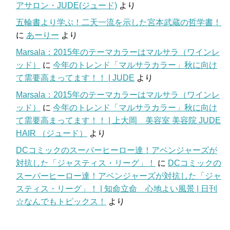
アサロン・JUDE(ジュード)
より
五輪書より学ぶ！二天一流を示した宮本武蔵の哲学書！
に
あーりー
より
Marsala：2015年のテーマカラーはマルサラ（ワインレ
ッド）
に
今年のトレンド「マルサラカラー」秋に向け
て需要高まってます！！ | JUDE
より
Marsala：2015年のテーマカラーはマルサラ（ワインレ
ッド）
に
今年のトレンド「マルサラカラー」秋に向け
て需要高まってます！！ | 上大岡 美容室 美容院 JUDE
HAIR （ジュード）
より
DCコミックのスーパーヒーロー達！アベンジャーズが
対抗した「ジャスティス・リーグ」！
に
DCコミックの
スーパーヒーロー達！アベンジャーズが対抗した「ジャ
スティス・リーグ」！ | 知命立命 心地よい風景 | 日刊
☆なんでもトピックス！
より