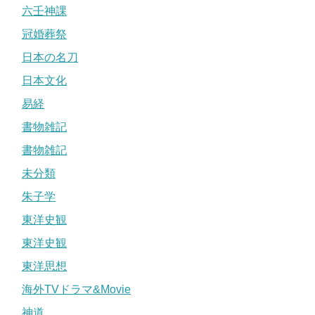
六壬神課
冠婚葬祭
日本の名刀
日本文化
易経
書物雑記
書物雑記
未分類
朱子学
東洋史観
東洋史観
東洋思想
海外TVドラマ&Movie
神道