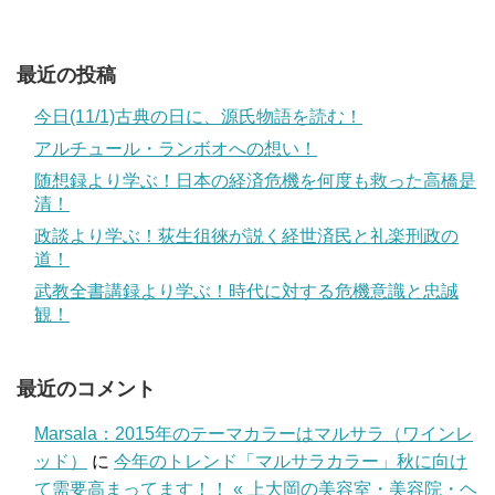
最近の投稿
今日(11/1)古典の日に、源氏物語を読む！
アルチュール・ランボオへの想い！
随想録より学ぶ！日本の経済危機を何度も救った高橋是
清！
政談より学ぶ！荻生徂徠が説く経世済民と礼楽刑政の
道！
武教全書講録より学ぶ！時代に対する危機意識と忠誠
観！
最近のコメント
Marsala：2015年のテーマカラーはマルサラ（ワインレ
ッド）
に
今年のトレンド「マルサラカラー」秋に向け
て需要高まってます！！ « 上大岡の美容室・美容院・ヘ