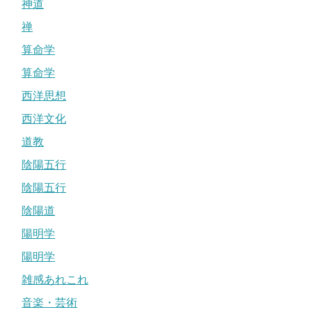
神道
禅
算命学
算命学
西洋思想
西洋文化
道教
陰陽五行
陰陽五行
陰陽道
陽明学
陽明学
雑感あれこれ
音楽・芸術