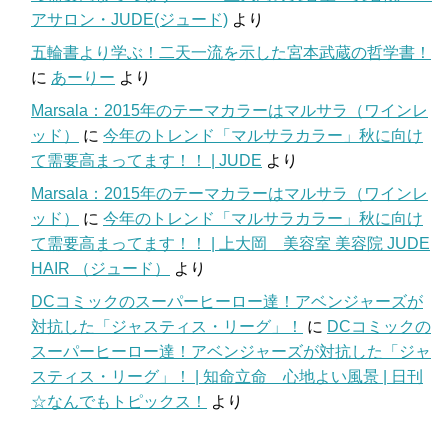
アサロン・JUDE(ジュード)
より
五輪書より学ぶ！二天一流を示した宮本武蔵の哲学書！
に
あーりー
より
Marsala：2015年のテーマカラーはマルサラ（ワインレ
ッド）
に
今年のトレンド「マルサラカラー」秋に向け
て需要高まってます！！ | JUDE
より
Marsala：2015年のテーマカラーはマルサラ（ワインレ
ッド）
に
今年のトレンド「マルサラカラー」秋に向け
て需要高まってます！！ | 上大岡 美容室 美容院 JUDE
HAIR （ジュード）
より
DCコミックのスーパーヒーロー達！アベンジャーズが
対抗した「ジャスティス・リーグ」！
に
DCコミックの
スーパーヒーロー達！アベンジャーズが対抗した「ジャ
スティス・リーグ」！ | 知命立命 心地よい風景 | 日刊
☆なんでもトピックス！
より