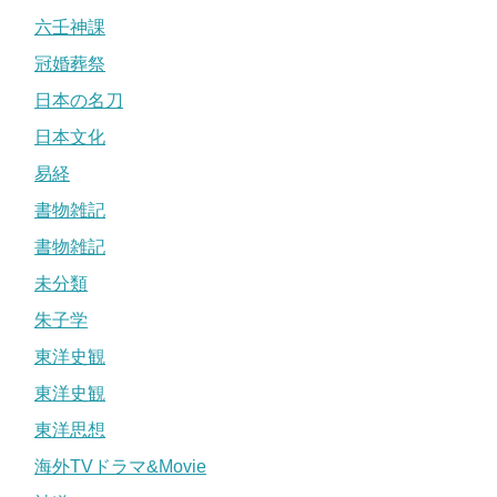
六壬神課
冠婚葬祭
日本の名刀
日本文化
易経
書物雑記
書物雑記
未分類
朱子学
東洋史観
東洋史観
東洋思想
海外TVドラマ&Movie