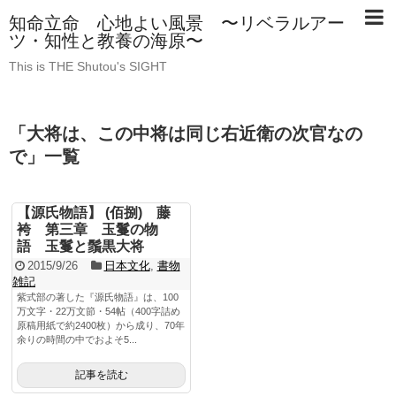
知命立命 心地よい風景 〜リベラルアー
ツ・知性と教養の海原〜
This is THE Shutou's SIGHT
「
大将は、この中将は同じ右近衛の次官なの
で
」
一覧
【源氏物語】 (佰捌) 藤
袴 第三章 玉鬘の物
語 玉鬘と鬚黒大将
2015/9/26
日本文化
,
書物
雑記
紫式部の著した『源氏物語』は、100
万文字・22万文節・54帖（400字詰め
原稿用紙で約2400枚）から成り、70年
余りの時間の中でおよそ5...
記事を読む