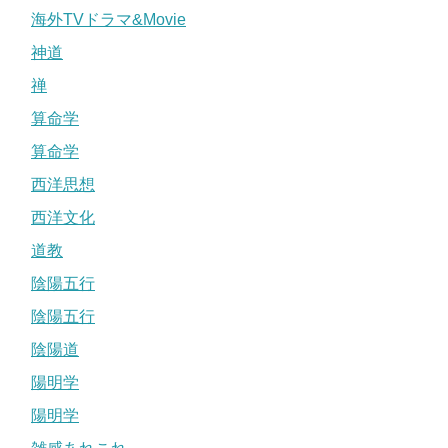
海外TVドラマ&Movie
神道
禅
算命学
算命学
西洋思想
西洋文化
道教
陰陽五行
陰陽五行
陰陽道
陽明学
陽明学