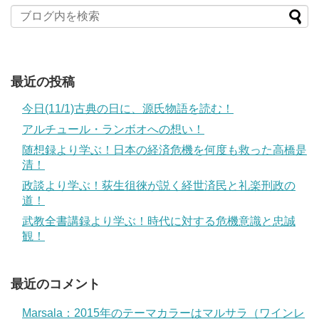
最近の投稿
今日(11/1)古典の日に、源氏物語を読む！
アルチュール・ランボオへの想い！
随想録より学ぶ！日本の経済危機を何度も救った高橋是
清！
政談より学ぶ！荻生徂徠が説く経世済民と礼楽刑政の
道！
武教全書講録より学ぶ！時代に対する危機意識と忠誠
観！
最近のコメント
Marsala：2015年のテーマカラーはマルサラ（ワインレ