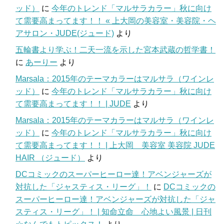
ッド）
に
今年のトレンド「マルサラカラー」秋に向け
て需要高まってます！！ « 上大岡の美容室・美容院・ヘ
アサロン・JUDE(ジュード)
より
五輪書より学ぶ！二天一流を示した宮本武蔵の哲学書！
に
あーりー
より
Marsala：2015年のテーマカラーはマルサラ（ワインレ
ッド）
に
今年のトレンド「マルサラカラー」秋に向け
て需要高まってます！！ | JUDE
より
Marsala：2015年のテーマカラーはマルサラ（ワインレ
ッド）
に
今年のトレンド「マルサラカラー」秋に向け
て需要高まってます！！ | 上大岡 美容室 美容院 JUDE
HAIR （ジュード）
より
DCコミックのスーパーヒーロー達！アベンジャーズが
対抗した「ジャスティス・リーグ」！
に
DCコミックの
スーパーヒーロー達！アベンジャーズが対抗した「ジャ
スティス・リーグ」！ | 知命立命 心地よい風景 | 日刊