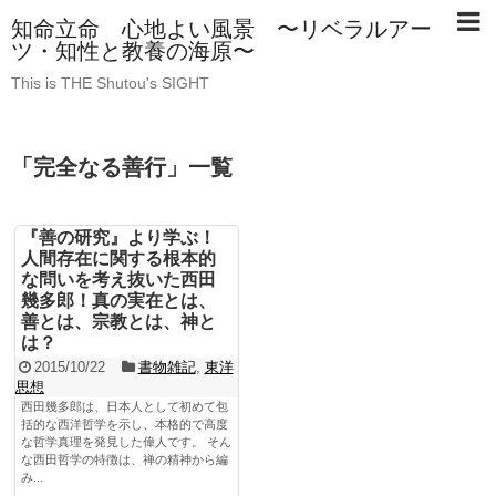
知命立命 心地よい風景 〜リベラルアー
ツ・知性と教養の海原〜
This is THE Shutou's SIGHT
「
完全なる善行
」
一覧
『善の研究』より学ぶ！
人間存在に関する根本的
な問いを考え抜いた西田
幾多郎！真の実在とは、
善とは、宗教とは、神と
は？
2015/10/22
書物雑記
,
東洋
思想
西田幾多郎は、日本人として初めて包
括的な西洋哲学を示し、本格的で高度
な哲学真理を発見した偉人です。 そん
な西田哲学の特徴は、禅の精神から編
み...