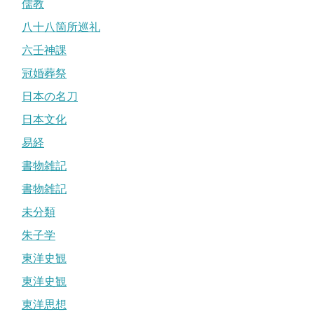
儒教
八十八箇所巡礼
六壬神課
冠婚葬祭
日本の名刀
日本文化
易経
書物雑記
書物雑記
未分類
朱子学
東洋史観
東洋史観
東洋思想