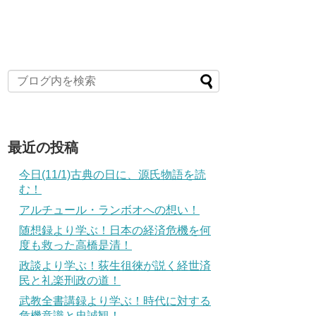
最近の投稿
今日(11/1)古典の日に、源氏物語を読
む！
アルチュール・ランボオへの想い！
随想録より学ぶ！日本の経済危機を何
度も救った高橋是清！
政談より学ぶ！荻生徂徠が説く経世済
民と礼楽刑政の道！
武教全書講録より学ぶ！時代に対する
危機意識と忠誠観！