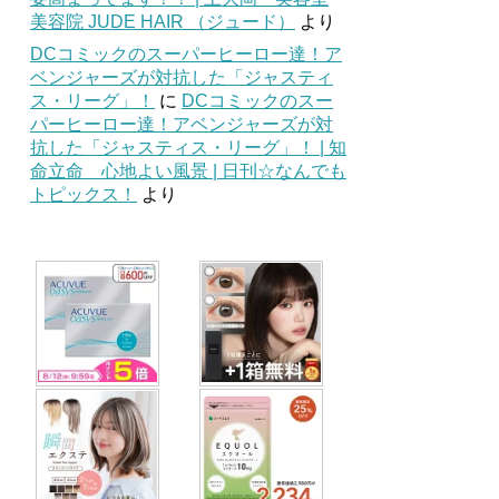
美容院 JUDE HAIR （ジュード）
より
DCコミックのスーパーヒーロー達！ア
ベンジャーズが対抗した「ジャスティ
ス・リーグ」！
に
DCコミックのスー
パーヒーロー達！アベンジャーズが対
抗した「ジャスティス・リーグ」！ | 知
命立命 心地よい風景 | 日刊☆なんでも
トピックス！
より