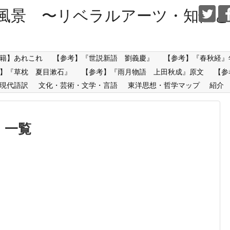
風景 〜リベラルアーツ・知性と
籍】あれこれ
【参考】『世説新語 劉義慶』
【参考】『春秋経』
】『草枕 夏目漱石』
【参考】『雨月物語 上田秋成』原文
【参
現代語訳
文化・芸術・文学・言語
東洋思想・哲学マップ
紹介
」
一覧