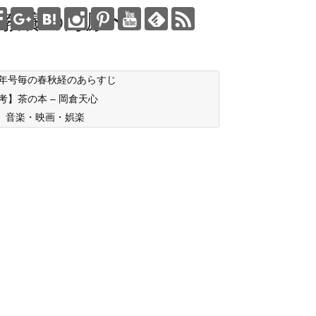
教養の海原〜
年号毎の春秋経のあらすじ
考】茶の本 – 岡倉天心
音楽・映画・娯楽