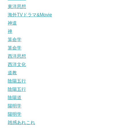
東洋思想
海外TVドラマ&Movie
神道
禅
算命学
算命学
西洋思想
西洋文化
道教
陰陽五行
陰陽五行
陰陽道
陽明学
陽明学
雑感あれこれ