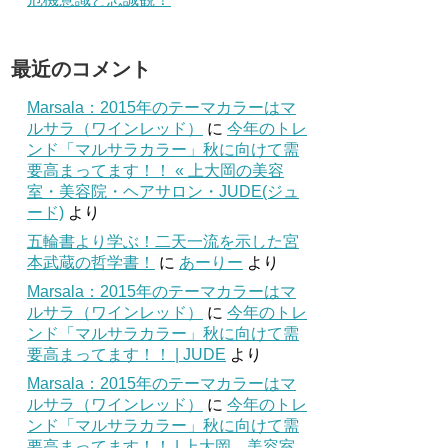
最近のコメント
Marsala：2015年のテーマカラーはマ
ルサラ（ワインレッド）
に
今年のトレ
ンド「マルサラカラー」秋に向けて需
要高まってます！！ « 上大岡の美容
室・美容院・ヘアサロン・JUDE(ジュ
ード)
より
五輪書より学ぶ！二天一流を示した宮
本武蔵の哲学書！
に
あーりー
より
Marsala：2015年のテーマカラーはマ
ルサラ（ワインレッド）
に
今年のトレ
ンド「マルサラカラー」秋に向けて需
要高まってます！！ | JUDE
より
Marsala：2015年のテーマカラーはマ
ルサラ（ワインレッド）
に
今年のトレ
ンド「マルサラカラー」秋に向けて需
要高まってます！！ | 上大岡 美容室