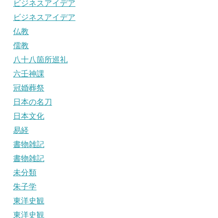
ビジネスアイデア
ビジネスアイデア
仏教
儒教
八十八箇所巡礼
六壬神課
冠婚葬祭
日本の名刀
日本文化
易経
書物雑記
書物雑記
未分類
朱子学
東洋史観
東洋史観