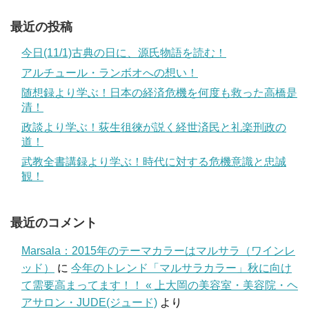
最近の投稿
今日(11/1)古典の日に、源氏物語を読む！
アルチュール・ランボオへの想い！
随想録より学ぶ！日本の経済危機を何度も救った高橋是
清！
政談より学ぶ！荻生徂徠が説く経世済民と礼楽刑政の
道！
武教全書講録より学ぶ！時代に対する危機意識と忠誠
観！
最近のコメント
Marsala：2015年のテーマカラーはマルサラ（ワインレ
ッド）
に
今年のトレンド「マルサラカラー」秋に向け
て需要高まってます！！ « 上大岡の美容室・美容院・ヘ
アサロン・JUDE(ジュード)
より