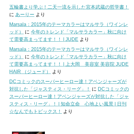
五輪書より学ぶ！二天一流を示した宮本武蔵の哲学書！
に
あーりー
より
Marsala：2015年のテーマカラーはマルサラ（ワインレ
ッド）
に
今年のトレンド「マルサラカラー」秋に向け
て需要高まってます！！ | JUDE
より
Marsala：2015年のテーマカラーはマルサラ（ワインレ
ッド）
に
今年のトレンド「マルサラカラー」秋に向け
て需要高まってます！！ | 上大岡 美容室 美容院 JUDE
HAIR （ジュード）
より
DCコミックのスーパーヒーロー達！アベンジャーズが
対抗した「ジャスティス・リーグ」！
に
DCコミックの
スーパーヒーロー達！アベンジャーズが対抗した「ジャ
スティス・リーグ」！ | 知命立命 心地よい風景 | 日刊
☆なんでもトピックス！
より