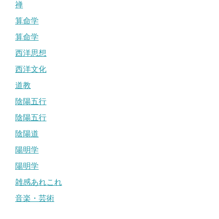
禅
算命学
算命学
西洋思想
西洋文化
道教
陰陽五行
陰陽五行
陰陽道
陽明学
陽明学
雑感あれこれ
音楽・芸術