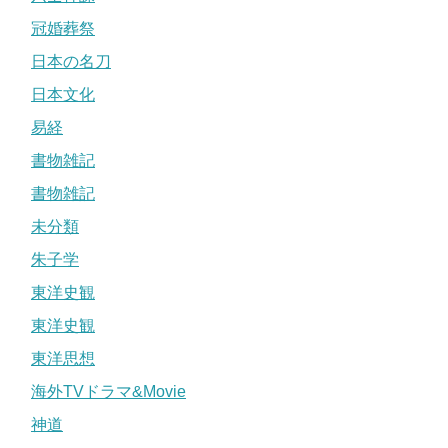
冠婚葬祭
日本の名刀
日本文化
易経
書物雑記
書物雑記
未分類
朱子学
東洋史観
東洋史観
東洋思想
海外TVドラマ&Movie
神道