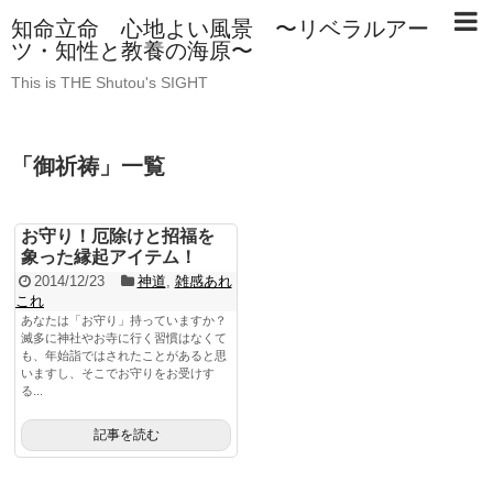
知命立命 心地よい風景 〜リベラルアー
ツ・知性と教養の海原〜
This is THE Shutou's SIGHT
「
御祈祷
」
一覧
お守り！厄除けと招福を
象った縁起アイテム！
2014/12/23
神道
,
雑感あれ
これ
あなたは「お守り」持っていますか？
滅多に神社やお寺に行く習慣はなくて
も、年始詣ではされたことがあると思
いますし、そこでお守りをお受けす
る...
記事を読む