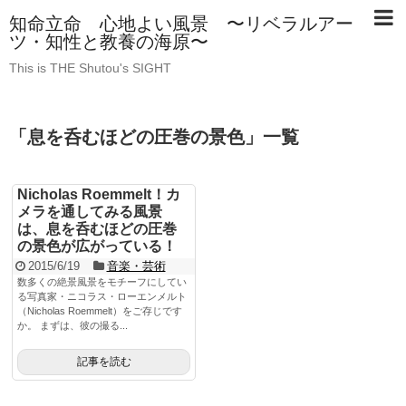
知命立命 心地よい風景 〜リベラルアー
ツ・知性と教養の海原〜
This is THE Shutou's SIGHT
「
息を呑むほどの圧巻の景色
」
一覧
Nicholas Roemmelt！カ
メラを通してみる風景
は、息を呑むほどの圧巻
の景色が広がっている！
2015/6/19
音楽・芸術
数多くの絶景風景をモチーフにしてい
る写真家・ニコラス・ローエンメルト
（Nicholas Roemmelt）をご存じです
か。 まずは、彼の撮る...
記事を読む