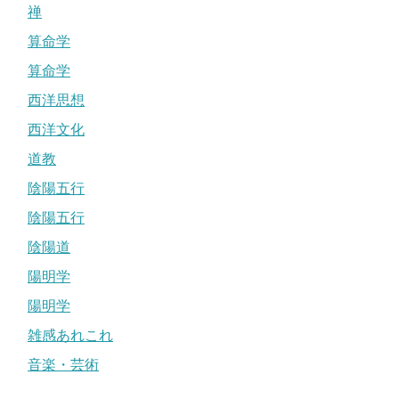
禅
算命学
算命学
西洋思想
西洋文化
道教
陰陽五行
陰陽五行
陰陽道
陽明学
陽明学
雑感あれこれ
音楽・芸術