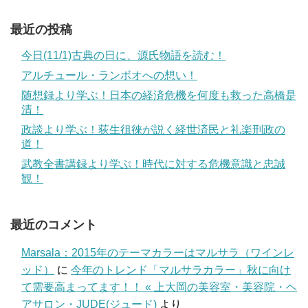
最近の投稿
今日(11/1)古典の日に、源氏物語を読む！
アルチュール・ランボオへの想い！
随想録より学ぶ！日本の経済危機を何度も救った高橋是
清！
政談より学ぶ！荻生徂徠が説く経世済民と礼楽刑政の
道！
武教全書講録より学ぶ！時代に対する危機意識と忠誠
観！
最近のコメント
Marsala：2015年のテーマカラーはマルサラ（ワインレ
ッド）
に
今年のトレンド「マルサラカラー」秋に向け
て需要高まってます！！ « 上大岡の美容室・美容院・ヘ
アサロン・JUDE(ジュード)
より