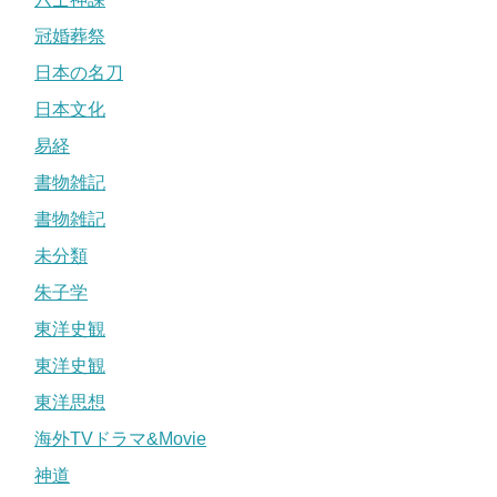
冠婚葬祭
日本の名刀
日本文化
易経
書物雑記
書物雑記
未分類
朱子学
東洋史観
東洋史観
東洋思想
海外TVドラマ&Movie
神道