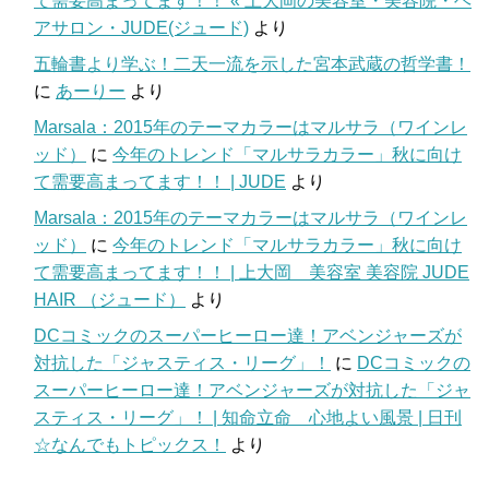
て需要高まってます！！ « 上大岡の美容室・美容院・ヘ
アサロン・JUDE(ジュード)
より
五輪書より学ぶ！二天一流を示した宮本武蔵の哲学書！
に
あーりー
より
Marsala：2015年のテーマカラーはマルサラ（ワインレ
ッド）
に
今年のトレンド「マルサラカラー」秋に向け
て需要高まってます！！ | JUDE
より
Marsala：2015年のテーマカラーはマルサラ（ワインレ
ッド）
に
今年のトレンド「マルサラカラー」秋に向け
て需要高まってます！！ | 上大岡 美容室 美容院 JUDE
HAIR （ジュード）
より
DCコミックのスーパーヒーロー達！アベンジャーズが
対抗した「ジャスティス・リーグ」！
に
DCコミックの
スーパーヒーロー達！アベンジャーズが対抗した「ジャ
スティス・リーグ」！ | 知命立命 心地よい風景 | 日刊
☆なんでもトピックス！
より