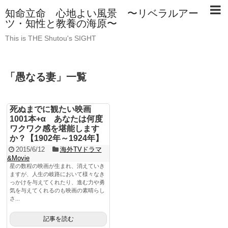
知命立命 心地よい風景 〜リベラルアー
ツ・知性と教養の海原〜
This is THE Shutou's SIGHT
「
愚なる妻
」
一覧
死ぬまでに観たい映画
1001本+α あなたは何度
ワクワク感を堪能します
か？【1902年～1924年】
2015/6/12
海外TVドラマ
&Movie
星の数程の映画が生まれ、消えていき
ますが、人生の岐路において様々なき
っかけを与えてくれたり、進む力や勇
気を与えてくれるのも映画の素晴らし
さ...
記事を読む