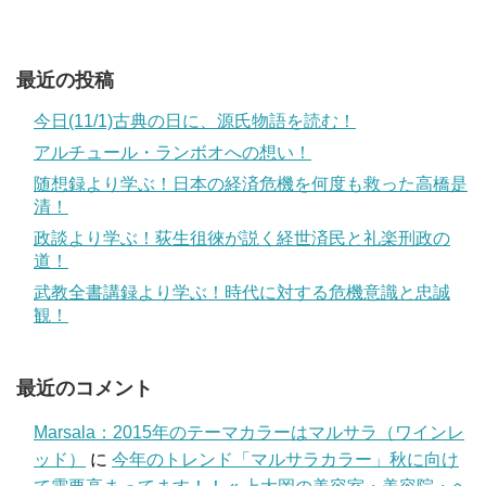
最近の投稿
今日(11/1)古典の日に、源氏物語を読む！
アルチュール・ランボオへの想い！
随想録より学ぶ！日本の経済危機を何度も救った高橋是
清！
政談より学ぶ！荻生徂徠が説く経世済民と礼楽刑政の
道！
武教全書講録より学ぶ！時代に対する危機意識と忠誠
観！
最近のコメント
Marsala：2015年のテーマカラーはマルサラ（ワインレ
ッド）
に
今年のトレンド「マルサラカラー」秋に向け