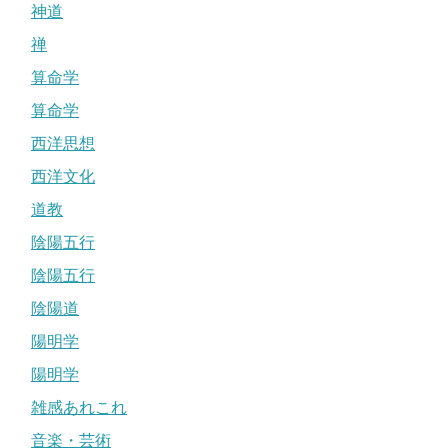
神道
禅
算命学
算命学
西洋思想
西洋文化
道教
陰陽五行
陰陽五行
陰陽道
陽明学
陽明学
雑感あれこれ
音楽・芸術