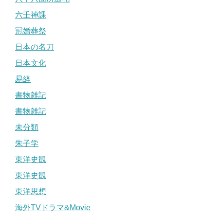
六壬神課
冠婚葬祭
日本の名刀
日本文化
易経
書物雑記
書物雑記
未分類
朱子学
東洋史観
東洋史観
東洋思想
海外TVドラマ&Movie