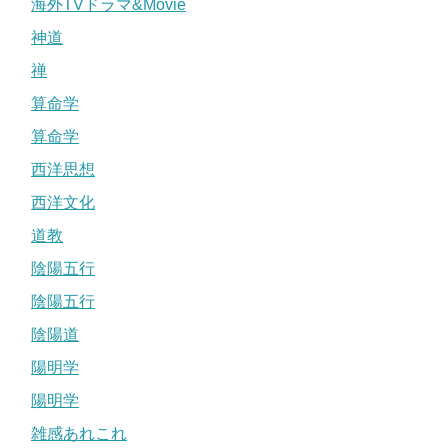
海外TVドラマ&Movie
神道
禅
算命学
算命学
西洋思想
西洋文化
道教
陰陽五行
陰陽五行
陰陽道
陽明学
陽明学
雑感あれこれ