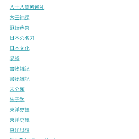
八十八箇所巡礼
六壬神課
冠婚葬祭
日本の名刀
日本文化
易経
書物雑記
書物雑記
未分類
朱子学
東洋史観
東洋史観
東洋思想