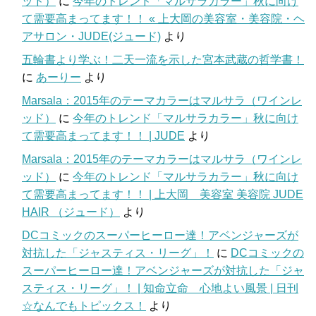
ッド）
に
今年のトレンド「マルサラカラー」秋に向け
て需要高まってます！！ « 上大岡の美容室・美容院・ヘ
アサロン・JUDE(ジュード)
より
五輪書より学ぶ！二天一流を示した宮本武蔵の哲学書！
に
あーりー
より
Marsala：2015年のテーマカラーはマルサラ（ワインレ
ッド）
に
今年のトレンド「マルサラカラー」秋に向け
て需要高まってます！！ | JUDE
より
Marsala：2015年のテーマカラーはマルサラ（ワインレ
ッド）
に
今年のトレンド「マルサラカラー」秋に向け
て需要高まってます！！ | 上大岡 美容室 美容院 JUDE
HAIR （ジュード）
より
DCコミックのスーパーヒーロー達！アベンジャーズが
対抗した「ジャスティス・リーグ」！
に
DCコミックの
スーパーヒーロー達！アベンジャーズが対抗した「ジャ
スティス・リーグ」！ | 知命立命 心地よい風景 | 日刊
☆なんでもトピックス！
より