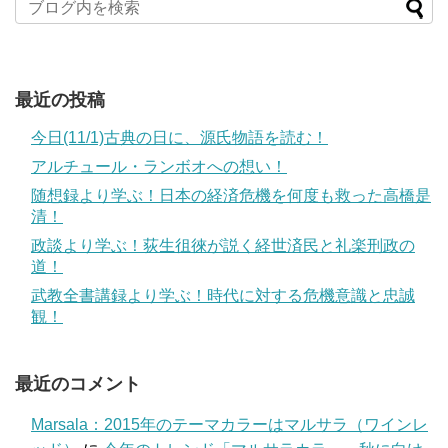
最近の投稿
今日(11/1)古典の日に、源氏物語を読む！
アルチュール・ランボオへの想い！
随想録より学ぶ！日本の経済危機を何度も救った高橋是
清！
政談より学ぶ！荻生徂徠が説く経世済民と礼楽刑政の
道！
武教全書講録より学ぶ！時代に対する危機意識と忠誠
観！
最近のコメント
Marsala：2015年のテーマカラーはマルサラ（ワインレ