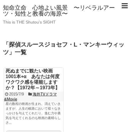
知命立命 心地よい風景 〜リベラルアー
ツ・知性と教養の海原〜
This is THE Shutou's SIGHT
「
探偵スルースジョセフ・L・マンキーウィッ
ツ
」
一覧
死ぬまでに観たい映画
1001本+α あなたは何度
ワクワク感を堪能します
か？【1972年～1973年】
2015/7/9
海外TVドラマ
&Movie
星の数程の映画が生まれ、消えていき
ますが、人生の岐路において様々なき
っかけを与えてくれたり、進む力や勇
気を与えてくれるのも映画の素晴らし
さ...