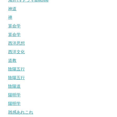
海外TVドラマ&Movie
神道
禅
算命学
算命学
西洋思想
西洋文化
道教
陰陽五行
陰陽五行
陰陽道
陽明学
陽明学
雑感あれこれ