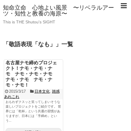
知命立命 心地よい風景 〜リベラルアー
ツ・知性と教養の海原〜
This is THE Shutou's SIGHT
「
敬語表現「なも」
」
一覧
名古屋ナモ締めプロジェ
クト！ナモ・ナモ・ナ
モ ナモ・ナモ・ナモ
ナモ・ナモ ナモ・ナ
モ・ナモ！
2015/3/17
日本文化
,
雑感
あれこれ
おもわずクスッと笑ってしまいそうな
楽しいプロジェクトをご紹介です。 世
界には「乾杯」という共通の習慣があ
りますが、日本には「手締め」とい
う...