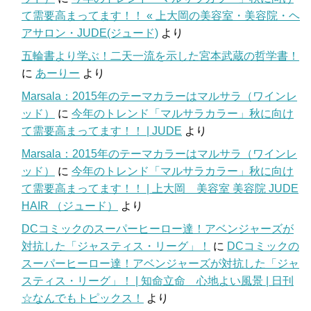
て需要高まってます！！ « 上大岡の美容室・美容院・ヘ
アサロン・JUDE(ジュード)
より
五輪書より学ぶ！二天一流を示した宮本武蔵の哲学書！
に
あーりー
より
Marsala：2015年のテーマカラーはマルサラ（ワインレ
ッド）
に
今年のトレンド「マルサラカラー」秋に向け
て需要高まってます！！ | JUDE
より
Marsala：2015年のテーマカラーはマルサラ（ワインレ
ッド）
に
今年のトレンド「マルサラカラー」秋に向け
て需要高まってます！！ | 上大岡 美容室 美容院 JUDE
HAIR （ジュード）
より
DCコミックのスーパーヒーロー達！アベンジャーズが
対抗した「ジャスティス・リーグ」！
に
DCコミックの
スーパーヒーロー達！アベンジャーズが対抗した「ジャ
スティス・リーグ」！ | 知命立命 心地よい風景 | 日刊
☆なんでもトピックス！
より