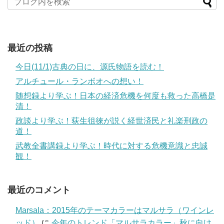
最近の投稿
今日(11/1)古典の日に、源氏物語を読む！
アルチュール・ランボオへの想い！
随想録より学ぶ！日本の経済危機を何度も救った高橋是
清！
政談より学ぶ！荻生徂徠が説く経世済民と礼楽刑政の
道！
武教全書講録より学ぶ！時代に対する危機意識と忠誠
観！
最近のコメント
Marsala：2015年のテーマカラーはマルサラ（ワインレ
ッド）
に
今年のトレンド「マルサラカラー」秋に向け