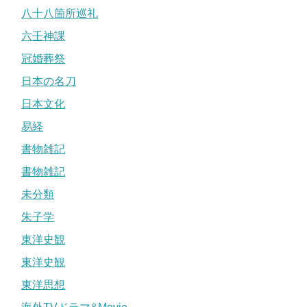
八十八箇所巡礼
六壬神課
冠婚葬祭
日本の名刀
日本文化
易経
書物雑記
書物雑記
未分類
朱子学
東洋史観
東洋史観
東洋思想