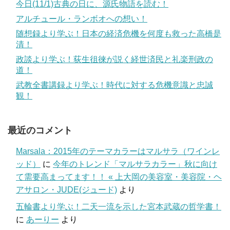
今日(11/1)古典の日に、源氏物語を読む！
アルチュール・ランボオへの想い！
随想録より学ぶ！日本の経済危機を何度も救った高橋是
清！
政談より学ぶ！荻生徂徠が説く経世済民と礼楽刑政の
道！
武教全書講録より学ぶ！時代に対する危機意識と忠誠
観！
最近のコメント
Marsala：2015年のテーマカラーはマルサラ（ワインレ
ッド）
に
今年のトレンド「マルサラカラー」秋に向け
て需要高まってます！！ « 上大岡の美容室・美容院・ヘ
アサロン・JUDE(ジュード)
より
五輪書より学ぶ！二天一流を示した宮本武蔵の哲学書！
に
あーりー
より