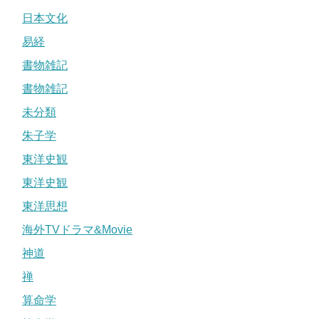
日本文化
易経
書物雑記
書物雑記
未分類
朱子学
東洋史観
東洋史観
東洋思想
海外TVドラマ&Movie
神道
禅
算命学