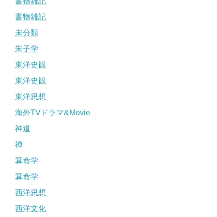
書物雑記
書物雑記
未分類
朱子学
東洋史観
東洋史観
東洋思想
海外TVドラマ&Movie
神道
禅
算命学
算命学
西洋思想
西洋文化