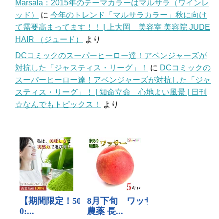
Marsala：2015年のテーマカラーはマルサラ（ワインレ
ッド）
に
今年のトレンド「マルサラカラー」秋に向け
て需要高まってます！！ | 上大岡 美容室 美容院 JUDE
HAIR （ジュード）
より
DCコミックのスーパーヒーロー達！アベンジャーズが
対抗した「ジャスティス・リーグ」！
に
DCコミックの
スーパーヒーロー達！アベンジャーズが対抗した「ジャ
スティス・リーグ」！ | 知命立命 心地よい風景 | 日刊
☆なんでもトピックス！
より