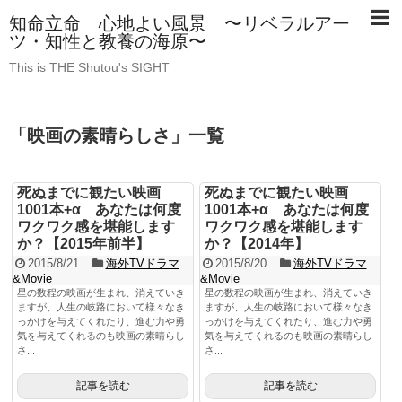
知命立命 心地よい風景 〜リベラルアー
ツ・知性と教養の海原〜
This is THE Shutou's SIGHT
「
映画の素晴らしさ
」
一覧
死ぬまでに観たい映画
死ぬまでに観たい映画
1001本+α あなたは何度
1001本+α あなたは何度
ワクワク感を堪能します
ワクワク感を堪能します
か？【2015年前半】
か？【2014年】
2015/8/21
海外TVドラマ
2015/8/20
海外TVドラマ
&Movie
&Movie
星の数程の映画が生まれ、消えていき
星の数程の映画が生まれ、消えていき
ますが、人生の岐路において様々なき
ますが、人生の岐路において様々なき
っかけを与えてくれたり、進む力や勇
っかけを与えてくれたり、進む力や勇
気を与えてくれるのも映画の素晴らし
気を与えてくれるのも映画の素晴らし
さ...
さ...
記事を読む
記事を読む