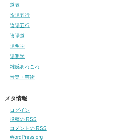
道教
陰陽五行
陰陽五行
陰陽道
陽明学
陽明学
雑感あれこれ
音楽・芸術
メタ情報
ログイン
投稿の
RSS
コメントの
RSS
WordPress.org