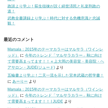
政談より学ぶ！荻生徂徠が説く経世済民と礼楽刑政の
道！
武教全書講録より学ぶ！時代に対する危機意識と忠誠
観！
最近のコメント
Marsala：2015年のテーマカラーはマルサラ（ワインレ
ッド）
に
今年のトレンド「マルサラカラー」秋に向け
て需要高まってます！！ « 上大岡の美容室・美容院・ヘ
アサロン・JUDE(ジュード)
より
五輪書より学ぶ！二天一流を示した宮本武蔵の哲学書！
に
あーりー
より
Marsala：2015年のテーマカラーはマルサラ（ワインレ
ッド）
に
今年のトレンド「マルサラカラー」秋に向け
て需要高まってます！！ | JUDE
より