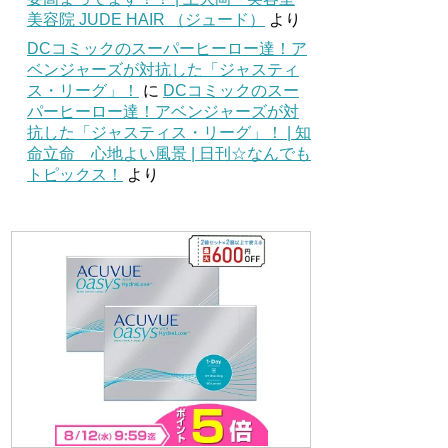
美容院 JUDE HAIR （ジュード）
より
DCコミックのスーパーヒーロー達！ア
ベンジャーズが対抗した「ジャスティ
ス・リーグ」！
に
DCコミックのスー
パーヒーロー達！アベンジャーズが対
抗した「ジャスティス・リーグ」！ | 知
命立命 心地よい風景 | 日刊☆なんでも
トピックス！
より