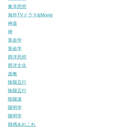
東洋思想
海外TVドラマ&Movie
神道
禅
算命学
算命学
西洋思想
西洋文化
道教
陰陽五行
陰陽五行
陰陽道
陽明学
陽明学
雑感あれこれ