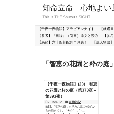
知命立命 心地よい
This is THE Shutou's SIGHT
【千夜一夜物語】アラビアンナイト
【厳選書
【参考】『書経』（尚書）原文と読み
【参考
【易経】六十四卦配列早見表！
【源氏物語】
「
智恵の花園と粋の庭
【千夜一夜物語】(23) 智恵
の花園と粋の庭（第373夜 –
第393夜）
2015/4/12
書物雑記
前回、”地下の姫ヤムリカ女王の物語”か
らの続きです。 ﾟ★☆ﾟ･:,｡ﾟ･:,｡