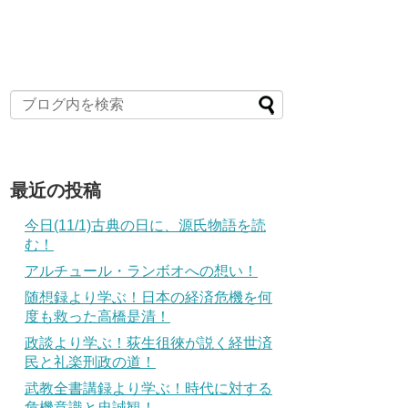
最近の投稿
今日(11/1)古典の日に、源氏物語を読
む！
アルチュール・ランボオへの想い！
随想録より学ぶ！日本の経済危機を何
度も救った高橋是清！
政談より学ぶ！荻生徂徠が説く経世済
民と礼楽刑政の道！
武教全書講録より学ぶ！時代に対する
危機意識と忠誠観！