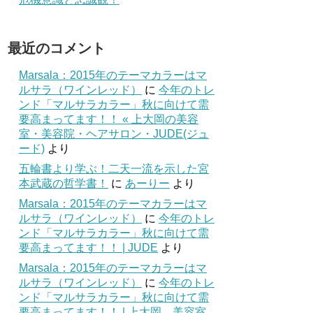
最近のコメント
Marsala：2015年のテーマカラーはマ
ルサラ（ワインレッド）
に
今年のトレ
ンド「マルサラカラー」秋に向けて需
要高まってます！！ « 上大岡の美容
室・美容院・ヘアサロン・JUDE(ジュ
ード)
より
五輪書より学ぶ！二天一流を示した宮
本武蔵の哲学書！
に
あーりー
より
Marsala：2015年のテーマカラーはマ
ルサラ（ワインレッド）
に
今年のトレ
ンド「マルサラカラー」秋に向けて需
要高まってます！！ | JUDE
より
Marsala：2015年のテーマカラーはマ
ルサラ（ワインレッド）
に
今年のトレ
ンド「マルサラカラー」秋に向けて需
要高まってます！！ | 上大岡 美容室