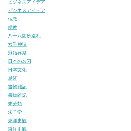
ビジネスアイデア
ビジネスアイデア
仏教
儒教
八十八箇所巡礼
六壬神課
冠婚葬祭
日本の名刀
日本文化
易経
書物雑記
書物雑記
未分類
朱子学
東洋史観
東洋史観