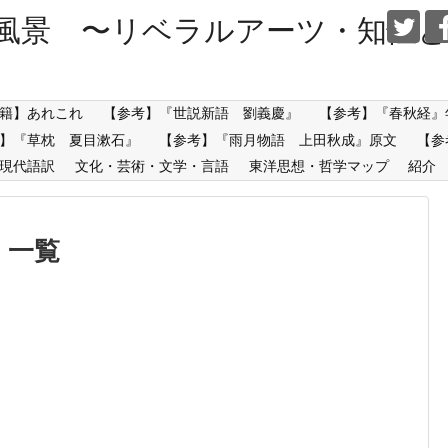
風景 〜リベラルアーツ・知性と
籍】あれこれ
【参考】『世説新語 劉義慶』
【参考】『春秋経』
】『草枕 夏目漱石』
【参考】『雨月物語 上田秋成』原文
【参
現代語訳
文化・芸術・文学・言語
東洋思想・哲学マップ
紹介
」
一覧