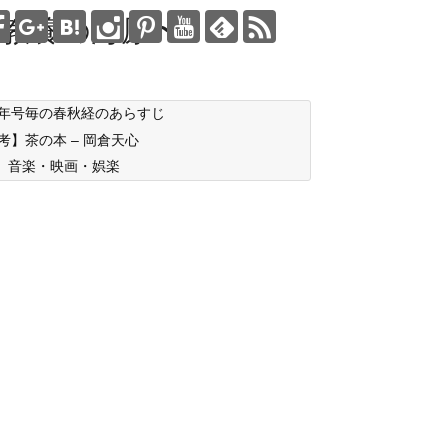
教養の海原〜
年号毎の春秋経のあらすじ
考】茶の本 – 岡倉天心
音楽・映画・娯楽