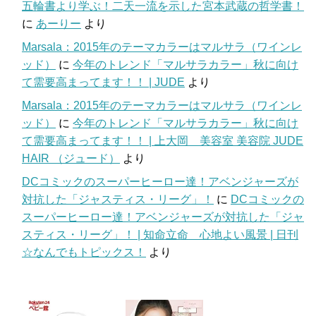
五輪書より学ぶ！二天一流を示した宮本武蔵の哲学書！
に
あーりー
より
Marsala：2015年のテーマカラーはマルサラ（ワインレ
ッド）
に
今年のトレンド「マルサラカラー」秋に向け
て需要高まってます！！ | JUDE
より
Marsala：2015年のテーマカラーはマルサラ（ワインレ
ッド）
に
今年のトレンド「マルサラカラー」秋に向け
て需要高まってます！！ | 上大岡 美容室 美容院 JUDE
HAIR （ジュード）
より
DCコミックのスーパーヒーロー達！アベンジャーズが
対抗した「ジャスティス・リーグ」！
に
DCコミックの
スーパーヒーロー達！アベンジャーズが対抗した「ジャ
スティス・リーグ」！ | 知命立命 心地よい風景 | 日刊
☆なんでもトピックス！
より