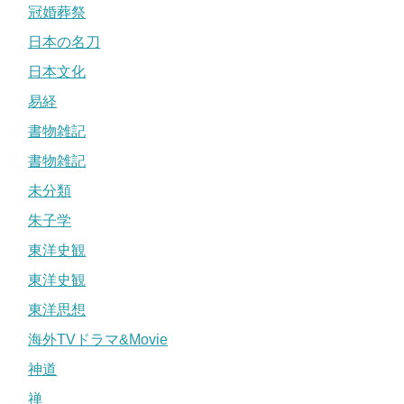
冠婚葬祭
日本の名刀
日本文化
易経
書物雑記
書物雑記
未分類
朱子学
東洋史観
東洋史観
東洋思想
海外TVドラマ&Movie
神道
禅