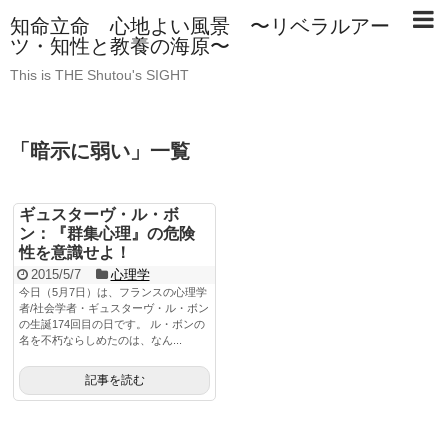
知命立命 心地よい風景 〜リベラルアー
ツ・知性と教養の海原〜
This is THE Shutou's SIGHT
「
暗示に弱い
」
一覧
ギュスターヴ・ル・ボ
ン：『群集心理』の危険
性を意識せよ！
2015/5/7
心理学
今日（5月7日）は、フランスの心理学
者/社会学者・ギュスターヴ・ル・ボン
の生誕174回目の日です。 ル・ボンの
名を不朽ならしめたのは、なん...
記事を読む