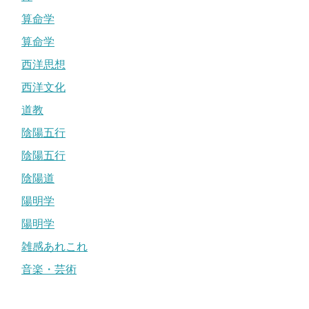
算命学
算命学
西洋思想
西洋文化
道教
陰陽五行
陰陽五行
陰陽道
陽明学
陽明学
雑感あれこれ
音楽・芸術