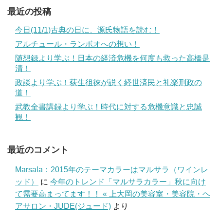
最近の投稿
今日(11/1)古典の日に、源氏物語を読む！
アルチュール・ランボオへの想い！
随想録より学ぶ！日本の経済危機を何度も救った高橋是
清！
政談より学ぶ！荻生徂徠が説く経世済民と礼楽刑政の
道！
武教全書講録より学ぶ！時代に対する危機意識と忠誠
観！
最近のコメント
Marsala：2015年のテーマカラーはマルサラ（ワインレ
ッド）
に
今年のトレンド「マルサラカラー」秋に向け
て需要高まってます！！ « 上大岡の美容室・美容院・ヘ
アサロン・JUDE(ジュード)
より