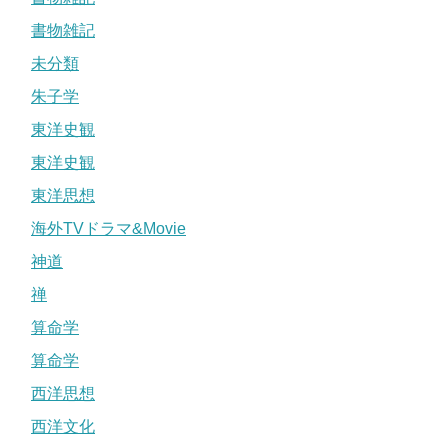
書物雑記
未分類
朱子学
東洋史観
東洋史観
東洋思想
海外TVドラマ&Movie
神道
禅
算命学
算命学
西洋思想
西洋文化