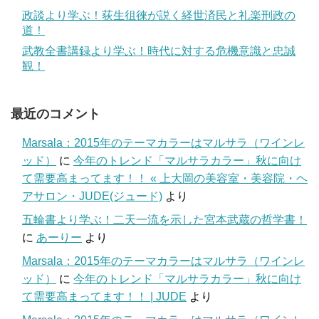
政談より学ぶ！荻生徂徠が説く経世済民と礼楽刑政の
道！
武教全書講録より学ぶ！時代に対する危機意識と忠誠
観！
最近のコメント
Marsala：2015年のテーマカラーはマルサラ（ワインレ
ッド）
に
今年のトレンド「マルサラカラー」秋に向け
て需要高まってます！！ « 上大岡の美容室・美容院・ヘ
アサロン・JUDE(ジュード)
より
五輪書より学ぶ！二天一流を示した宮本武蔵の哲学書！
に
あーりー
より
Marsala：2015年のテーマカラーはマルサラ（ワインレ
ッド）
に
今年のトレンド「マルサラカラー」秋に向け
て需要高まってます！！ | JUDE
より