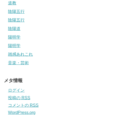
道教
陰陽五行
陰陽五行
陰陽道
陽明学
陽明学
雑感あれこれ
音楽・芸術
メタ情報
ログイン
投稿の
RSS
コメントの
RSS
WordPress.org