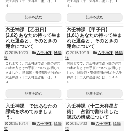
六壬神課（十二天祥星占術）は、１
六壬神課（十二天祥星占術）は、１
４...
４...
記事を読む
記事を読む
六壬神課 【乙丑日】
六壬神課 【甲子日】
(2,62) あなたの持って生ま
(1,61) あなたの持って生ま
れた運命と、そのときの
れた運命と、そのときの
運命について
運命について
2015/10/20
六壬神課
,
陰陽
2015/10/19
六壬神課
,
陰陽
道
道
これまでに、六壬神課で占う際の課式
前回までで、六壬神課で占う際の課式
の求め方とその手順について説明して
の求め方とその手順について説明しま
きました。 陰陽師・安倍晴明が極めた
した。 陰陽師・安倍晴明が極めた六壬
六壬神課（十二天祥星占術）は、１
神課（十二天祥星占術）は、１４４
４...
０...
記事を読む
記事を読む
六壬神課 ではあなたの
六壬神課（十二天祥星占
課式を求めてみましょ
術） 占術で割り出した
う。
課式の構成について
2015/10/14
六壬神課
,
陰陽
2015/9/30
六壬神課
,
陰陽
道
道