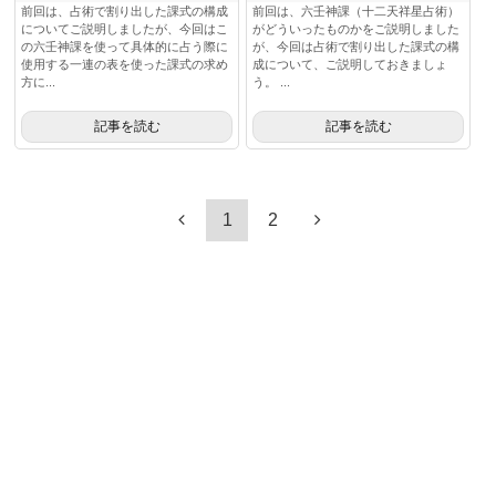
前回は、占術で割り出した課式の構成
前回は、六壬神課（十二天祥星占術）
についてご説明しましたが、今回はこ
がどういったものかをご説明しました
の六壬神課を使って具体的に占う際に
が、今回は占術で割り出した課式の構
使用する一連の表を使った課式の求め
成について、ご説明しておきましょ
方に...
う。 ...
記事を読む
記事を読む
1
2