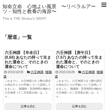
知命立命 心地よい風景 〜リベラルアー
ツ・知性と教養の海原〜
This is THE Shutou's SIGHT
「
暦道
」
一覧
六壬神課 【辛未日】
六壬神課 【庚午日】
(8,68) あなたの持って生ま
(7,67) あなたの持って生ま
れた運命と、そのときの
れた運命と、そのときの
運命について
運命について
2015/10/30
六壬神課
,
陰陽
2015/10/28
六壬神課
,
陰陽
道
道
これまでに、六壬神課で占う際の課式
これまでに、六壬神課で占う際の課式
の求め方とその手順について説明して
の求め方とその手順について説明して
きました。 陰陽師・安倍晴明が極めた
きました。 陰陽師・安倍晴明が極めた
六壬神課（十二天祥星占術）は、１
六壬神課（十二天祥星占術）は、１
４...
４...
記事を読む
記事を読む