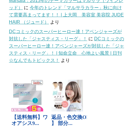
Marsala：2015年のテーマカラーはマルサラ（ワインレ
ッド）
に
今年のトレンド「マルサラカラー」秋に向け
て需要高まってます！！ | 上大岡 美容室 美容院 JUDE
HAIR （ジュード）
より
DCコミックのスーパーヒーロー達！アベンジャーズが
対抗した「ジャスティス・リーグ」！
に
DCコミックの
スーパーヒーロー達！アベンジャーズが対抗した「ジャ
スティス・リーグ」！ | 知命立命 心地よい風景 | 日刊
☆なんでもトピックス！
より