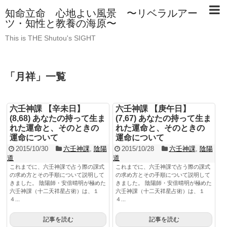
知命立命 心地よい風景 〜リベラルアー
ツ・知性と教養の海原〜
This is THE Shutou's SIGHT
「
月祥
」
一覧
六壬神課 【辛未日】
六壬神課 【庚午日】
(8,68) あなたの持って生ま
(7,67) あなたの持って生ま
れた運命と、そのときの
れた運命と、そのときの
運命について
運命について
2015/10/30
六壬神課
,
陰陽
2015/10/28
六壬神課
,
陰陽
道
道
これまでに、六壬神課で占う際の課式
これまでに、六壬神課で占う際の課式
の求め方とその手順について説明して
の求め方とその手順について説明して
きました。 陰陽師・安倍晴明が極めた
きました。 陰陽師・安倍晴明が極めた
六壬神課（十二天祥星占術）は、１
六壬神課（十二天祥星占術）は、１
４...
４...
記事を読む
記事を読む