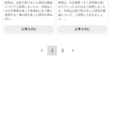
前回は、占術で割り出した課式の構成
前回は、六壬神課（十二天祥星占術）
についてご説明しましたが、今回はこ
がどういったものかをご説明しました
の六壬神課を使って具体的に占う際に
が、今回は占術で割り出した課式の構
使用する一連の表を使った課式の求め
成について、ご説明しておきましょ
方に...
う。 ...
記事を読む
記事を読む
1
2