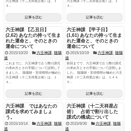
六壬神課（十二天祥星占術）は、１
六壬神課（十二天祥星占術）は、１
４...
４...
記事を読む
記事を読む
六壬神課 【乙丑日】
六壬神課 【甲子日】
(2,62) あなたの持って生ま
(1,61) あなたの持って生ま
れた運命と、そのときの
れた運命と、そのときの
運命について
運命について
2015/10/20
六壬神課
,
陰陽
2015/10/19
六壬神課
,
陰陽
道
道
これまでに、六壬神課で占う際の課式
前回までで、六壬神課で占う際の課式
の求め方とその手順について説明して
の求め方とその手順について説明しま
きました。 陰陽師・安倍晴明が極めた
した。 陰陽師・安倍晴明が極めた六壬
六壬神課（十二天祥星占術）は、１
神課（十二天祥星占術）は、１４４
４...
０...
記事を読む
記事を読む
六壬神課 ではあなたの
六壬神課（十二天祥星占
課式を求めてみましょ
術） 占術で割り出した
う。
課式の構成について
2015/10/14
六壬神課
,
陰陽
2015/9/30
六壬神課
,
陰陽
道
道