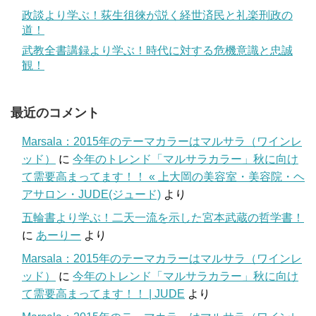
政談より学ぶ！荻生徂徠が説く経世済民と礼楽刑政の
道！
武教全書講録より学ぶ！時代に対する危機意識と忠誠
観！
最近のコメント
Marsala：2015年のテーマカラーはマルサラ（ワインレ
ッド）
に
今年のトレンド「マルサラカラー」秋に向け
て需要高まってます！！ « 上大岡の美容室・美容院・ヘ
アサロン・JUDE(ジュード)
より
五輪書より学ぶ！二天一流を示した宮本武蔵の哲学書！
に
あーりー
より
Marsala：2015年のテーマカラーはマルサラ（ワインレ
ッド）
に
今年のトレンド「マルサラカラー」秋に向け
て需要高まってます！！ | JUDE
より