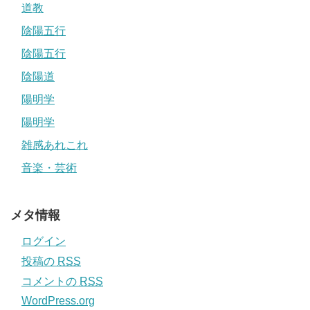
道教
陰陽五行
陰陽五行
陰陽道
陽明学
陽明学
雑感あれこれ
音楽・芸術
メタ情報
ログイン
投稿の
RSS
コメントの
RSS
WordPress.org