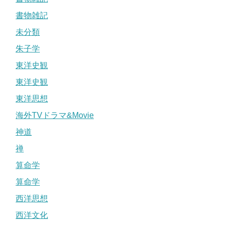
書物雑記
未分類
朱子学
東洋史観
東洋史観
東洋思想
海外TVドラマ&Movie
神道
禅
算命学
算命学
西洋思想
西洋文化